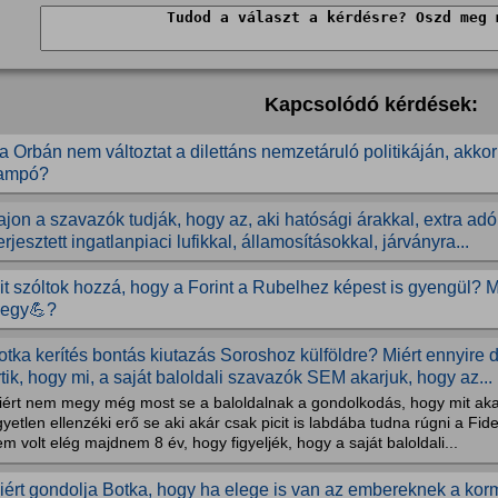
Kapcsolódó kérdések:
a Orbán nem változtat a dilettáns nemzetáruló politikáján, akk
ampó?
ajon a szavazók tudják, hogy az, aki hatósági árakkal, extra adó
erjesztett ingatlanpiaci lufikkal, államosításokkal, járványra...
it szóltok hozzá, hogy a Forint a Rubelhez képest is gyengül? 
egy💪?
otka kerítés bontás kiutazás Soroshoz külföldre? Miért ennyire 
rtik, hogy mi, a saját baloldali szavazók SEM akarjuk, hogy az...
iért nem megy még most se a baloldalnak a gondolkodás, hogy mit aka
yetlen ellenzéki erő se aki akár csak picit is labdába tudna rúgni a Fi
m volt elég majdnem 8 év, hogy figyeljék, hogy a saját baloldali...
iért gondolja Botka, hogy ha elege is van az embereknek a ko