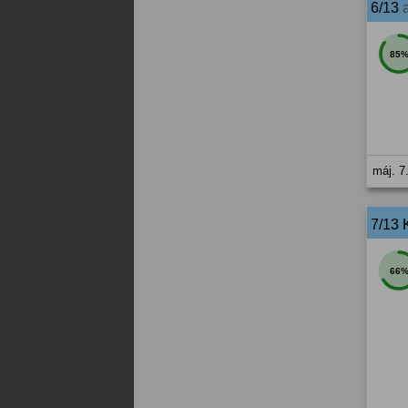
6/13
85
máj. 7
7/13 
66