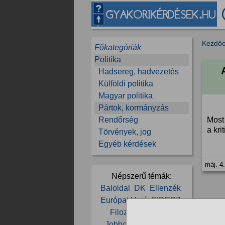
Kezdőo
Főkategóriák
Politika
Hadsereg, hadvezetés
Külföldi politika
Magyar politika
Pártok, kormányzás
Rendőrség
Most
a kri
Törvények, jog
Egyéb kérdések
máj. 4
Népszerű témák:
Baloldal
DK
Ellenzék
Európai Unió
FIDESZ
Filozófia
Háború
1/13
Jobboldal
Kormány