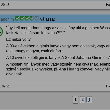
. 20:48
Ha
3
anonim
válasza:
"Így kell megtudnom hogy az a sok lány aki a gimiben Wass 
%
fasiszta lelki társam lett volna?!?!"
Ez mikor volt?
A 90-es években a gimis lányok vagy nem olvastak, vagy ero
(aki amúgy magyar, csak álnév).
A 10 évvel ezelőtti gimis lányok A Szent Johanna Gimin és A
A mostani tinilányok meg vagy szintén nem olvasnak, ellenb
szintén erotikus könyveket, pl. Ana Huang könyvei, vagy Milli
olvasnak.
5. 09:21
Ha
1
2
❯