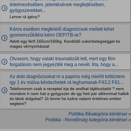
értelmezésében, jelentésének megfejtésében,
gyógyszerekkel...
Lenne rá igény?
Kóros esetben megfelelő diagnózisok mellett lehet
gyomorszűkítést kérni OEP/TB-re?
Adott egy férfi 165cm/160kg. Kezdődő cukorbetegséggel és
magas vérnyomással
Olvasom, hogy valaki traumatizált lett, mert egy film
forgatáson nem jegyezték meg a nevét. Írta, hogy a...
Az doki diagnózisokat irt a papirra még mielőt költöztem
igy 1 év múlva kérdezhetek rá leghamarab F43.2 F61...
Telefononon csak a receptet irja de andhat tájékoztatót ? nem
mondom h nem hat a gyógyszer de igy heti pár alklommal hallok
és látok dolgokat? Jó lenne ha tudna valami értelmes ember
segiteni?
Politika főkategória kérdései »
Politika - Rendőrség kategória kérdései »