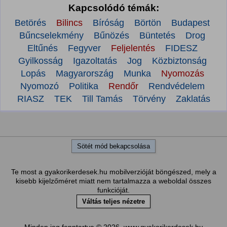
Kapcsolódó témák:
Betörés
Bilincs
Bíróság
Börtön
Budapest
Bűncselekmény
Bűnözés
Büntetés
Drog
Eltűnés
Fegyver
Feljelentés
FIDESZ
Gyilkosság
Igazoltatás
Jog
Közbiztonság
Lopás
Magyarország
Munka
Nyomozás
Nyomozó
Politika
Rendőr
Rendvédelem
RIASZ
TEK
Till Tamás
Törvény
Zaklatás
Sötét mód bekapcsolása
Te most a gyakorikerdesek.hu mobilverzióját böngészed, mely a
kisebb kijelzőméret miatt nem tartalmazza a weboldal összes
funkcióját.
Váltás teljes nézetre