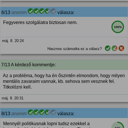
6/13
anonim
válasza:
Fegyveres szolgálatra biztosan nem.
100%
máj. 8. 20:24
Hasznos számodra ez a válasz?
7/13 A kérdező kommentje:
Az a probléma, hogy ha én őszintén elmondom, hogy milyen
mentális zavaraim vannak, kb. sehova sem vesznek fel.
Titkolózni kell.
máj. 8. 20:31
8/13
anonim
válasza:
Mennyél politikusnak lopni tudsz ezekkel a