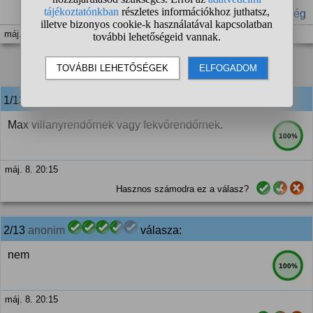
#rendőrség
máj. 8. 20:14
1
2
❯
1/13
anonim
válasza:
Max villanyrendőrnek vagy fekvőrendőrnek.
100%
máj. 8. 20:15
Hasznos számodra ez a válasz?
2/13
anonim
válasza:
nem
100%
máj. 8. 20:15