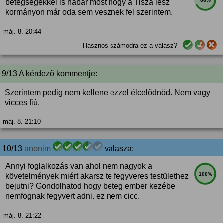
66%
betegségekkel is habár most hogy a Tisza lesz
kormányon már oda sem vesznek fel szerintem.
máj. 8. 20:44
Hasznos számodra ez a válasz?
9/13 A kérdező kommentje:
Szerintem pedig nem kellene ezzel élcelődnöd. Nem vagy
vicces fiú.
máj. 8. 21:10
10/13
anonim
válasza:
Annyi foglalkozás van ahol nem nagyok a
100%
követelmények miért akarsz te fegyveres testülethez
bejutni? Gondolhatod hogy beteg ember kezébe
nemfognak fegyvert adni. ez nem cicc.
máj. 8. 21:22