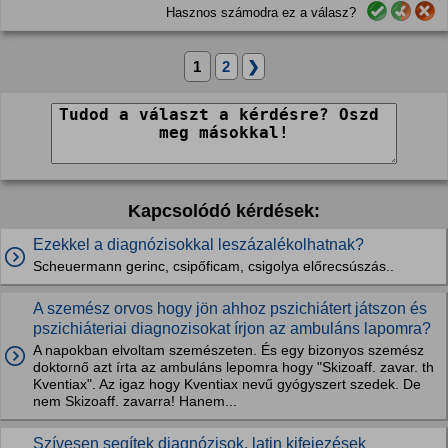
Hasznos számodra ez a válasz?
1
2
❯
Kapcsolódó kérdések:
Ezekkel a diagnózisokkal leszázalékolhatnak?
Scheuermann gerinc, csipőficam, csigolya előrecsúszás..
A szemész orvos hogy jön ahhoz pszichiátert játszon és
pszichiáteriai diagnozisokat írjon az ambuláns lapomra?
A napokban elvoltam szemészeten. És egy bizonyos szemész
doktornő azt írta az ambuláns lepomra hogy "Skizoaff. zavar. th
Kventiax". Az igaz hogy Kventiax nevű gyógyszert szedek. De
nem Skizoaff. zavarra! Hanem...
Szívesen segítek diagnózisok, latin kifejezések