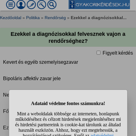
Kezdőoldal
»
Politika
»
Rendőrség
»
Ezekkel a diagnózisokkal...
Ezekkel a diagnózisokkal felvesznek vajon a
rendőrséghez?
Figyelt kérdés
Kevert és egyéb szemelyisegzavar
Bipoláris affektív zavar jele
Nem meghatározott szorongás
Főként kompulzív cselekedetek (rögeszmés rítusok)
Ezek vannak nekem.