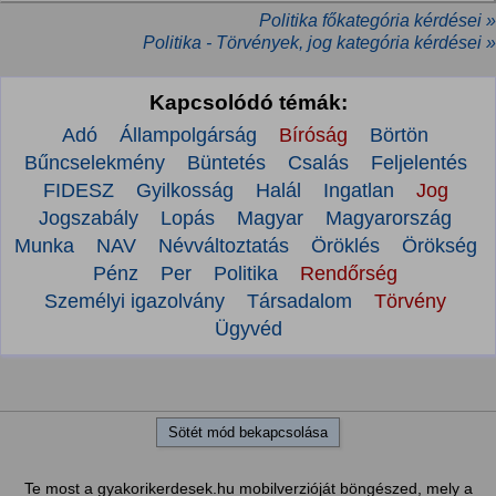
Politika főkategória kérdései »
Politika - Törvények, jog kategória kérdései »
Kapcsolódó témák:
Adó
Állampolgárság
Bíróság
Börtön
Bűncselekmény
Büntetés
Csalás
Feljelentés
FIDESZ
Gyilkosság
Halál
Ingatlan
Jog
Jogszabály
Lopás
Magyar
Magyarország
Munka
NAV
Névváltoztatás
Öröklés
Örökség
Pénz
Per
Politika
Rendőrség
Személyi igazolvány
Társadalom
Törvény
Ügyvéd
Sötét mód bekapcsolása
Te most a gyakorikerdesek.hu mobilverzióját böngészed, mely a