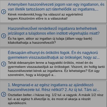
Amenyiben haszonélvezeti jogom van egy ingatlanon, és
van illeték tartozásom azt ráterhelődik az ingatlanra,...
Kérek mindennkit,hogy ha válaszol az egyértelmű
legyen.Köszönöm előre is a válaszokat!
Haszonélvezővel rendelkező ingatlanra terhelhetnek
jelzálogot a tulajdonos ellen indított végrehajtás miatt?
És ha igen, akkor az ingatlan új tulaja (állam vagy bank)
kilakoltathatja a haszonélvezőt?
Édesapám elhunyt és örökölni fogok. Én és nagykorú
gyermekem visszautasíthatjuk az örökséget, hogy az...
Tehát édesanyám lenne a hagyatéki örökös, mivel én és
gyermekem visszautasítjuk az örökséget. Viszont, én holtig tartó
haszonélvezetet kérek az ingatlanra. Ez lehetséges? Ezt úgy
szeretném, hogy a közjegyő a...
1. Megmarad-e az egész ingatlanra az ajándékozó
haszonélvezete tul. Rész nélkül? 2. Az új tul. Társ az...
Osztatlan belter.-i házas ing. 1/2 tul.-a vagyok. A másik 1/2 rész
tul.-a az egész h.élvezője is, és most el akarja a részét
ajándékozni.