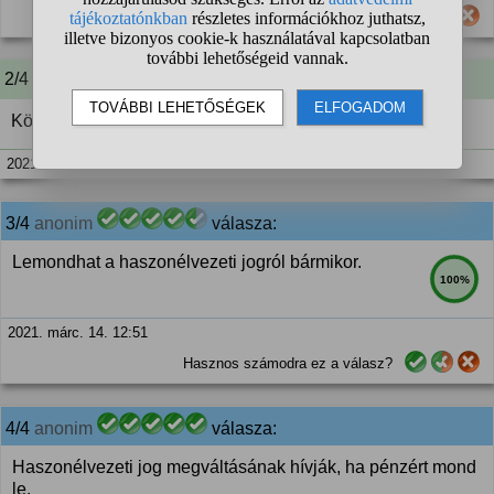
Hasznos számodra ez a válasz?
2/4 A kérdező kommentje:
Köszönöm!
2021. márc. 14. 12:49
3/4
anonim
válasza:
Lemondhat a haszonélvezeti jogról bármikor.
100%
2021. márc. 14. 12:51
Hasznos számodra ez a válasz?
4/4
anonim
válasza:
Haszonélvezeti jog megváltásának hívják, ha pénzért mond
le.