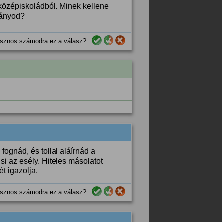
 középiskoládból. Minek kellene
ványod?
sznos számodra ez a válasz?
fognád, és tollal aláírnád a
si az esély. Hiteles másolatot
ét igazolja.
sznos számodra ez a válasz?