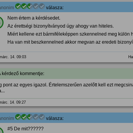
anonim
válasza:
Nem értem a kérdésedet.
%
Az érettségi bizonyítványod úgy ahogy van hiteles.
Miért kellene ezt bármiféleképpen szkennelned meg külön h
Ha van mit beszkennelned akkor megvan az eredeti bizonyí
márc. 14. 09:03
Ha
A kérdező kommentje:
g pont az egyes igazol. Értelemszerűen azelőtt kell ezt megcsin
...
márc. 14. 09:27
anonim
válasza:
#5 De mit??????