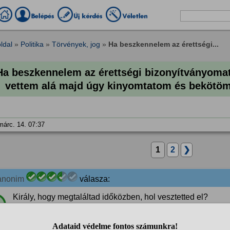
ldal
»
Politika
»
Törvények, jog
»
Ha beszkennelem az érettségi...
Ha beszkennelem az érettségi bizonyítványomat,
vettem alá majd úgy kinyomtatom és bekötöm
márc. 14. 07:37
1
2
❯
anonim
válasza:
Király, hogy megtaláltad időközben, hol vesztetted el?
%