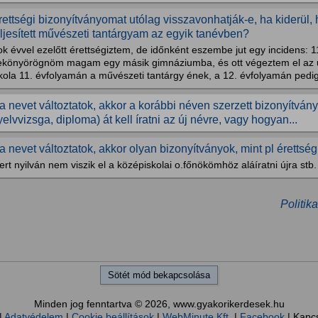
rettségi bizonyítványomat utólag visszavonhatják-e, ha kiderül,
eljesített művészeti tantárgyam az egyik tanévben?
k évvel ezelőtt érettségiztem, de időnként eszembe jut egy incidens: 1
ekönyörögnöm magam egy másik gimnáziumba, és ott végeztem el az u
kola 11. évfolyamán a művészeti tantárgy ének, a 12. évfolyamán pedig
a nevet változtatok, akkor a korábbi néven szerzett bizonyítványo
yelvvizsga, diploma) át kell íratni az új névre, vagy hogyan...
a nevet változtatok, akkor olyan bizonyítványok, mint pl érettségi
rt nyilván nem viszik el a középiskolai o.főnökömhöz aláíratni újra stb.
Politik
Sötét mód bekapcsolása
Minden jog fenntartva © 2026, www.gyakorikerdesek.hu
|
Adatvédelem
|
Cookie beállítások
|
WebMinute Kft.
|
Facebook
| Kapc