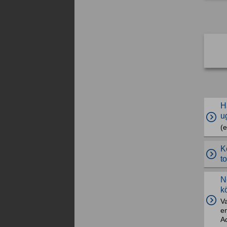
H
u
(e
K
t
N
k
V
e
Ad