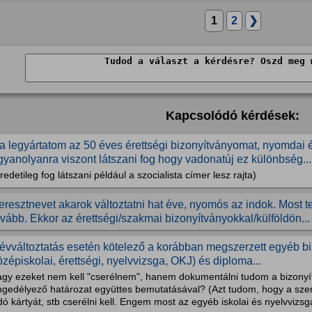
1
2
❯
Kapcsolódó kérdések:
a legyártatom az 50 éves érettségi bizonyítványomat, nyomdai 
gyanolyanra viszont látszani fog hogy vadonatúj ez különbség...
redetileg fog látszani például a szocialista címer lesz rajta)
eresztnevet akarok változtatni hat éve, nyomós az indok. Most t
ovább. Ekkor az érettségi/szakmai bizonyítványokkal/külföldön...
évváltoztatás esetén kötelező a korábban megszerzett egyéb bizo
özépiskolai, érettségi, nyelvvizsga, OKJ) és diploma...
agy ezeket nem kell "cserélnem", hanem dokumentálni tudom a bizonyí
ngedélyező határozat együttes bemutatásával? (Azt tudom, hogy a szem
ó kártyát, stb cserélni kell. Engem most az egyéb iskolai és nyelvvizsga