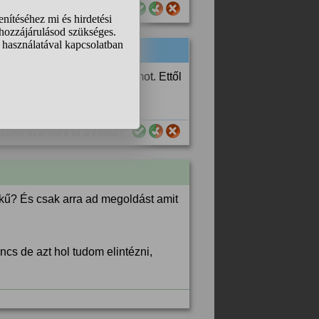
sznos számodra ez a válasz?
od be, írod alá a dokumentumot. Ettől
sznos számodra ez a válasz?
tékű? És csak arra ad megoldást amit
incs de azt hol tudom elintézni,