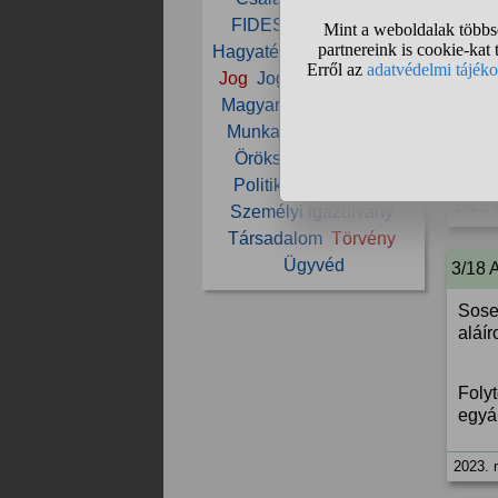
2023. 
FIDESZ
Gyilkosság
Hagyaték
Halál
Ingatlan
Jog
Jogszabály
Lopás
2/18
Magyar
Magyarország
Munka
NAV
Öröklés
100
Örökség
Pénz
Per
Politika
Rendőrség
2023. 
Személyi igazolvány
Társadalom
Törvény
Ügyvéd
3/18 
Sose 
aláí
Folyt
egyál
2023. 