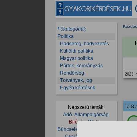
Kezdőo
Főkategóriák
Politika
Hadsereg, hadvezetés
Külföldi politika
Magyar politika
Pártok, kormányzás
Rendőrség
2023. 
Törvények, jog
Egyéb kérdések
1/18
Népszerű témák:
Adó
Állampolgárság
Bíróság
Börtön
100
Bűncselekmény
Büntetés
Csalás
Feljelentés