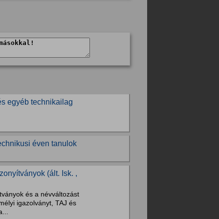
és egyéb technikailag
echnikusi éven tanulok
nyítványok (ált. Isk. ,
tványok és a névváltozást
élyi igazolványt, TAJ és
...