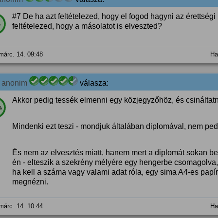
#7 De ha azt feltételezed, hogy el fogod hagyni az érettség
%
feltételezed, hogy a másolatot is elveszted?
márc. 14. 09:48
Ha
8
anonim
válasza:
Akkor pedig tessék elmenni egy közjegyzőhöz, és csináltatni
%
Mindenki ezt teszi - mondjuk általában diplomával, nem pedig
És nem az elvesztés miatt, hanem mert a diplomát sokan be
én - elteszik a szekrény mélyére egy hengerbe csomagolva,
ha kell a száma vagy valami adat róla, egy sima A4-es papí
megnézni.
márc. 14. 10:44
Ha