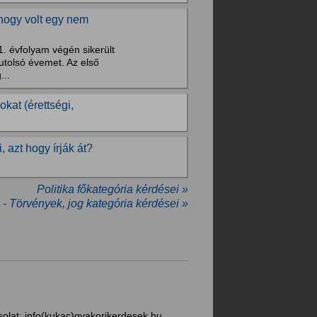
 hogy volt egy nem
1. évfolyam végén sikerült
tolsó évemet. Az első
...
kat (érettségi,
, azt hogy írják át?
Politika főkategória kérdései »
a - Törvények, jog kategória kérdései »
solat:
info(kukac)gyakorikerdesek.hu