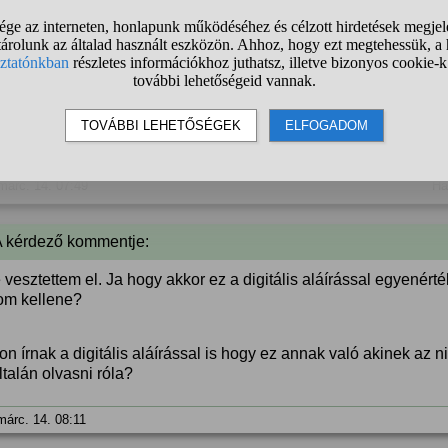
márc. 14. 07:38
Ha
anonim
válasza:
Az avdh hitelesítés a személyt igazolja, tehát, hogy te nyujt
%
a doksi tartalma nem lesz hiteles.
márc. 14. 07:49
Ha
A kérdező kommentje:
vesztettem el. Ja hogy akkor ez a digitális aláírással egyenér
rom kellene?
on írnak a digitális aláírással is hogy ez annak való akinek az n
talán olvasni róla?
márc. 14. 08:11