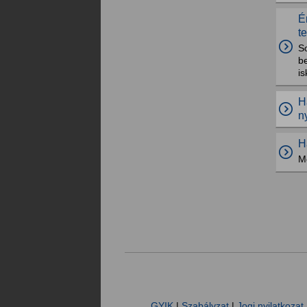
É
t
So
b
is
H
n
H
Me
GYIK
|
Szabályzat
|
Jogi nyilatkozat