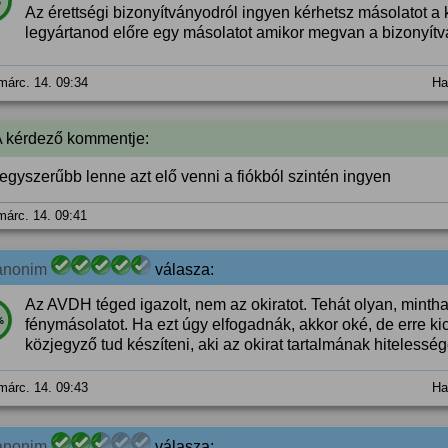
%
Az érettségi bizonyítványodról ingyen kérhetsz másolatot a
legyártanod előre egy másolatot amikor megvan a bizonyít
márc. 14. 09:34
Ha
A kérdező kommentje:
egyszerűbb lenne azt elő venni a fiókból szintén ingyen
márc. 14. 09:41
anonim
válasza:
Az AVDH téged igazolt, nem az okiratot. Tehát olyan, mintha 
%
fénymásolatot. Ha ezt úgy elfogadnák, akkor oké, de erre kic
közjegyző tud készíteni, aki az okirat tartalmának hitelesség
márc. 14. 09:43
Ha
anonim
válasza: