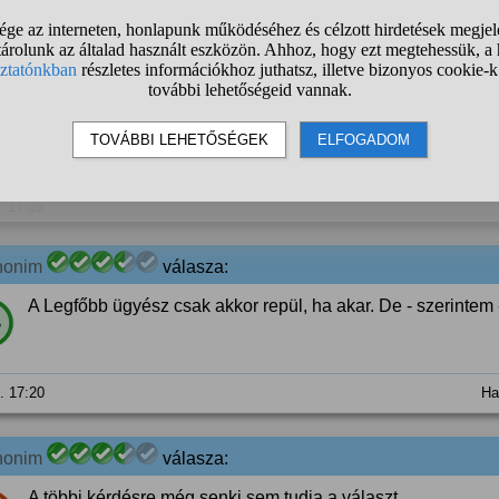
 lesz az egyes külön hatóságok sorsa? Az új AVH nyilván menni 
űhivatal, NMHH átalakul-e?;
lesz a végrehajtási szervezetrendszerrel?;
stb., minden érdekel, amiben változás lehet
. 17:09
nonim
válasza:
A Legfőbb ügyész csak akkor repül, ha akar. De - szerintem 
%
4. 17:20
Ha
nonim
válasza:
A többi kérdésre még senki sem tudja a választ.