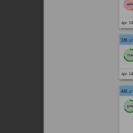
44
ápr. 1
3/6
a
71
ápr. 1
4/6
a
67