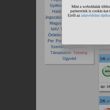
Gyilkosság
Hagyaték
- mi
Halál
Ingatlan
Jog
Közm
Jogszabály
Lopás
Magyar
Magyarország
Munka
- mi 
NAV
Névváltoztatás
Öröklés
Örökség
Pénz
stb. 
Per
Politika
Rendőrség
ápr. 14
Személyi igazolvány
Társadalom
Törvény
Ügyvéd
1/6
a
80
ápr. 1
2/6
a