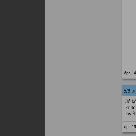
ápr. 1
5/6
a
Jó k
kell
kivé
ápr. 1