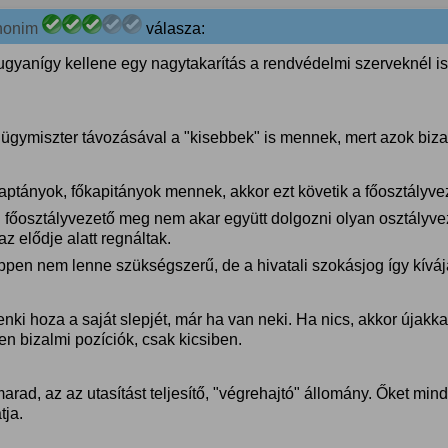
nonim
válasza:
ugyanígy kellene egy nagytakarítás a rendvédelmi szerveknél is
lügymiszter távozásával a "kisebbek" is mennek, mert azok bizal
aptányok, főkapitányok mennek, akkor ezt követik a főosztályvez
j főosztályvezető meg nem akar együtt dolgozni olyan osztályve
az elődje alatt regnáltak.
ppen nem lenne szükségszerű, de a hivatali szokásjog így kíváj
ki hoza a saját slepjét, már ha van neki. Ha nics, akkor újakkal 
en bizalmi pozíciók, csak kicsiben.
marad, az az utasítást teljesítő, "végrehajtó" állomány. Őket m
tja.