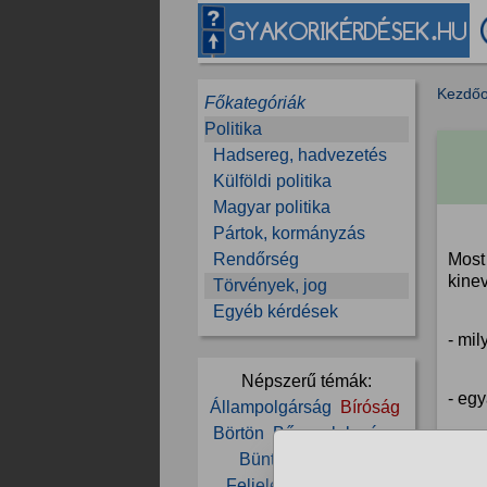
Kezdőo
Főkategóriák
Politika
Hadsereg, hadvezetés
Külföldi politika
Magyar politika
Pártok, kormányzás
Rendőrség
Most 
kinev
Törvények, jog
Egyéb kérdések
- mi
Népszerű témák:
- eg
Állampolgárság
Bíróság
Börtön
Bűncselekmény
- a l
Büntetés
Csalás
Feljelentés
FIDESZ