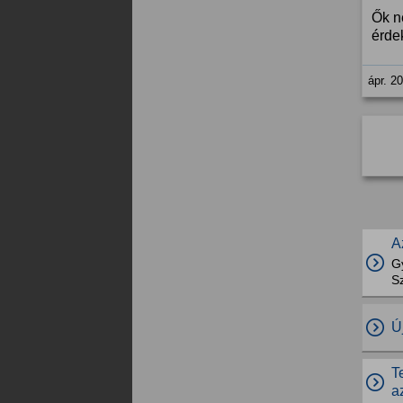
Ők n
érde
ápr. 2
A
G
S
Ú
T
a