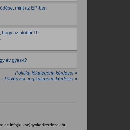
ködése, mint az EP-ben
, hogy az utóbbi 10
.
egy év gyes-t?
Politika főkategória kérdései »
a - Törvények, jog kategória kérdései »
solat:
info(kukac)gyakorikerdesek.hu