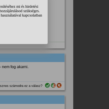
fog, de mondjuk Sztfh,
- nem fog akarni.
sznos számodra ez a válasz?