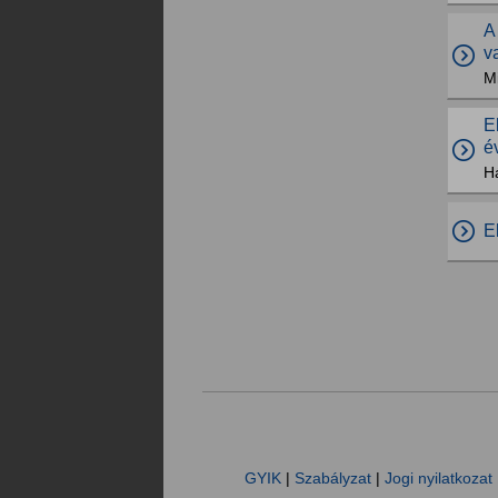
A
v
M
E
é
Há
E
GYIK
|
Szabályzat
|
Jogi nyilatkozat