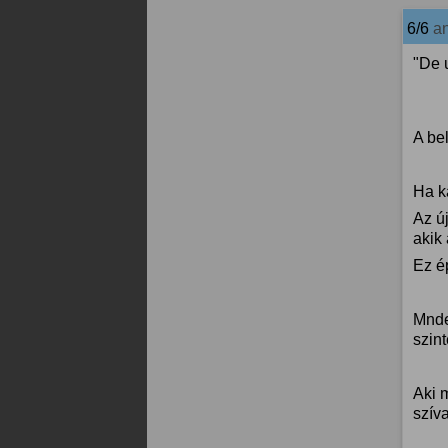
6/6
a
"De 
A be
Ha k
Az ú
akik 
Ez é
Mnden
szint
Aki 
szíva