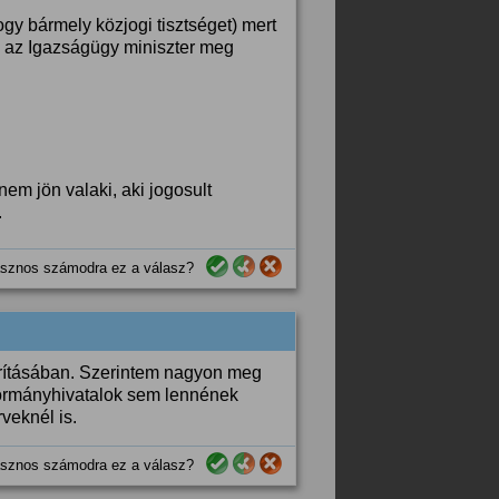
ogy bármely közjogi tisztséget) mert
, az Igazságügy miniszter meg
nem jön valaki, aki jogosult
.
sznos számodra ez a válasz?
karításában. Szerintem nagyon meg
 kormányhivatalok sem lennének
veknél is.
sznos számodra ez a válasz?