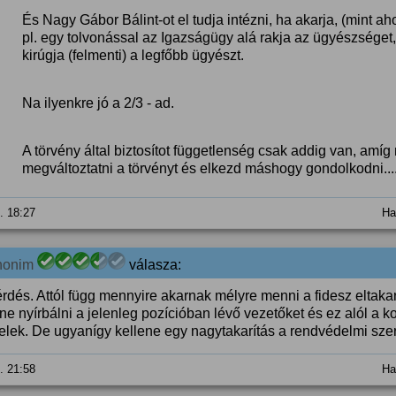
És Nagy Gábor Bálint-ot el tudja intézni, ha akarja, (mint ah
pl. egy tolvonással az Igazságügy alá rakja az ügyészséget
kirúgja (felmenti) a legfőbb ügyészt.
Na ilyenkre jó a 2/3 - ad.
A törvény által biztosítot függetlenség csak addig van, amíg 
megváltoztatni a törvényt és elkezd máshogy gondolkodni...
4. 18:27
Ha
nonim
válasza:
érdés. Attól függ mennyire akarnak mélyre menni a fidesz elta
ene nyírbálni a jelenleg pozícióban lévő vezetőket és ez alól a
telek. De ugyanígy kellene egy nagytakarítás a rendvédelmi szer
9. 21:58
Ha