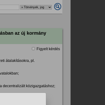
tásban az új kormány
Figyelt kérdés
i átalakításokra, pl.
ivatalokban;
a decentralizált közigazgatáshoz;
desz is javasolta);