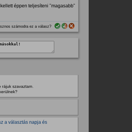
ellett éppen teljesíteni "magasabb"
sznos számodra ez a válasz?
e rájuk szavaztam.
kerülnek?
sz a választás napja és