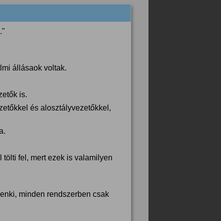
."
mi állásaok voltak.
etők is.
zetőkkel és alosztályvezetőkkel,
a.
tölti fel, mert ezek is valamilyen
indenki, minden rendszerben csak