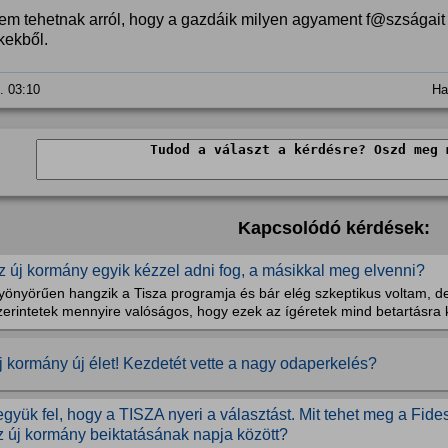
em tehetnak arról, hogy a gazdáik milyen agyament f@szságait k
kekből.
0. 03:10
Ha
Kapcsolódó kérdések:
z új kormány egyik kézzel adni fog, a másikkal meg elvenni?
yönyörűen hangzik a Tisza programja és bár elég szkeptikus voltam, d
zerintetek mennyire valóságos, hogy ezek az ígéretek mind betartásra 
j kormány új élet! Kezdetét vette a nagy odaperkelés?
együk fel, hogy a TISZA nyeri a választást. Mit tehet meg a Fide
z új kormány beiktatásának napja között?