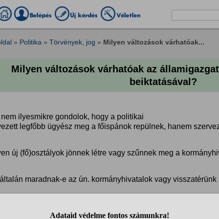
ldal
»
Politika
»
Törvények, jog
»
Milyen változások várhatóak...
Milyen változások várhatóak az államigazga
beiktatásával?
nem ilyesmikre gondolok, hogy a politikai
ezett legfőbb ügyész meg a főispánok repülnek, hanem szervezet
lyen új (fő)osztályok jönnek létre vagy szűnnek meg a kormányh
yáltalán maradnak-e az ún. kormányhivatalok vagy visszatérünk 
egkisebb bíróságokat, ügyészségeket összevonják-e (ezt már a Fi