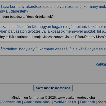
 Tisza kormányrakerülése esetén, olyan lesz az új kormány mű
agy Budapesten?
indent beáldoz a fidesz érdekeinek?
lszámoltatás során kik, hogyan fogják megállapítani, kiszámolni
vben pályázaton győztes vállalkozások mennyivel árazták túl a..
ny milliárd forintot tud majd visszaszerezni Jakab Péter/Dobrev Klára?
lőfordulhat, hogy egy új kormány visszaállítja a két év gyed és 
Politik
Sötét mód bekapcsolása
Minden jog fenntartva © 2026, www.gyakorikerdesek.hu
|
Adatvédelem
|
Cookie beállítások
|
WebMinute Kft.
|
Facebook
| Kapc