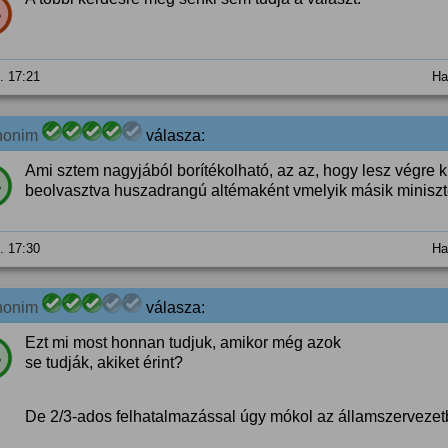
%
4. 17:21
Ha
nonim
válasza:
Ami sztem nagyjából borítékolható, az az, hogy lesz végre 
%
beolvasztva huszadrangú altémaként vmelyik másik minisz
4. 17:30
Ha
nonim
válasza:
Ezt mi most honnan tudjuk, amikor még azok
%
se tudják, akiket érint?
De 2/3-ados felhatalmazással úgy mókol az államszervezet