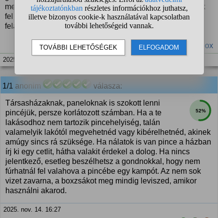
mellett..neméppen arra következtetek ebből,hogy mondjuk
fel lehetne fúrni akár egy állványt amire a zsákot
felakaszthatnám.Valami megoldás?
#edzés
#garázs
#konditerem
#Szolnok
#box
2025. nov. 13. 20:13
1/1
anonim
válasza:
Társasházaknak, paneloknak is szokott lenni
52%
pincéjük, persze korlátozott számban. Ha a te
lakásodhoz nem tartozik pincehelyiség, talán
valamelyik lakótól megvehetnéd vagy kibérelhetnéd, akinek
amúgy sincs rá szüksége. Ha nálatok is van pince a házban
írj ki egy cetlit, hátha valakit érdekel a dolog. Ha nincs
jelentkező, esetleg beszélhetsz a gondnokkal, hogy nem
fúrhatnál fel valahova a pincébe egy kampót. Az nem sok
vizet zavarna, a boxzsákot meg mindig leviszed, amikor
használni akarod.
2025. nov. 14. 16:27