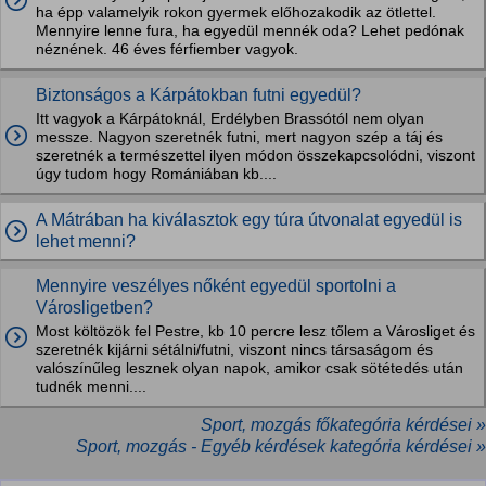
ha épp valamelyik rokon gyermek előhozakodik az ötlettel.
Mennyire lenne fura, ha egyedül mennék oda? Lehet pedónak
néznének. 46 éves férfiember vagyok.
Biztonságos a Kárpátokban futni egyedül?
Itt vagyok a Kárpátoknál, Erdélyben Brassótól nem olyan
messze. Nagyon szeretnék futni, mert nagyon szép a táj és
szeretnék a természettel ilyen módon összekapcsolódni, viszont
úgy tudom hogy Romániában kb....
A Mátrában ha kiválasztok egy túra útvonalat egyedül is
lehet menni?
Mennyire veszélyes nőként egyedül sportolni a
Városligetben?
Most költözök fel Pestre, kb 10 percre lesz tőlem a Városliget és
szeretnék kijárni sétálni/futni, viszont nincs társaságom és
valószínűleg lesznek olyan napok, amikor csak sötétedés után
tudnék menni....
Sport, mozgás főkategória kérdései »
Sport, mozgás - Egyéb kérdések kategória kérdései »