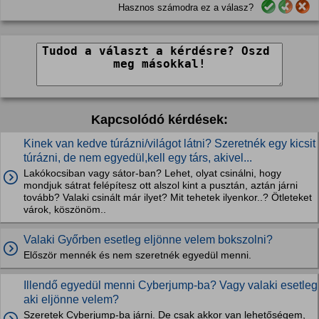
Hasznos számodra ez a válasz?
Kapcsolódó kérdések:
Kinek van kedve túrázni/világot látni? Szeretnék egy kicsit
túrázni, de nem egyedül,kell egy társ, akivel...
Lakókocsiban vagy sátor-ban? Lehet, olyat csinálni, hogy
mondjuk sátrat felépítesz ott alszol kint a pusztán, aztán járni
tovább? Valaki csinált már ilyet? Mit tehetek ilyenkor..? Ötleteket
várok, köszönöm..
Valaki Győrben esetleg eljönne velem bokszolni?
Először mennék és nem szeretnék egyedül menni.
Illendő egyedül menni Cyberjump-ba? Vagy valaki esetleg
aki eljönne velem?
Szeretek Cyberjump-ba járni. De csak akkor van lehetőségem,