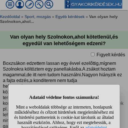
Kezdőoldal
»
Sport, mozgás
»
Egyéb kérdések
»
Van olyan hely
Szolnokon,ahol...
Van olyan hely Szolnokon,ahol kötetlenül,és
egyedül van lehetőségem edzeni?
Figyelt kérdés
Boxzsákon edzettem lassan egy évvel ezelőttig,mígnem
Szolnokra költöztem egy panellakásba.A zsákot hoztam
magammal,de itt nem tudom használni.Nagyon hiányzik ez
a fajta edzés,a konditerem nem tudja
helyettesíteni,mellesleg szerettem egyedül lenni
közben,zenét hallgatni,a különböző box
termekben/klubokban pedig számomra egyébként is túl
korlátozott a nyitvatartás.Sehol nem látom hogy hirdetnének
pl. kisebb kiadó tárolókat.Egy garázs bérlése jó megoldás
lehetne,de sokallom rá a havi 30 ezret,tekintve hogy még
nincs autóm sem,mellesleg számomra új hogy még
garázsokat is közvetítővel hirdetnek,kaució