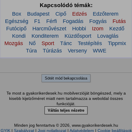
Kapcsolódó témák:
Box
Budapest
Cipő
Edzés
Edzőterem
Egészség
F1
Férfi
Fogadás
Fogyás
Futás
Futócipő
Harcművészet
Hobbi
Izom
Kezdő
Kondi
Konditerem
Küzdősport
Lovaglás
Mozgás
Nő
Sport
Tánc
Testépítés
Tippmix
Túra
Túrázás
Verseny
WWE
Sötét mód bekapcsolása
Te most a gyakorikerdesek.hu mobilverzióját böngészed, mely a
kisebb kijelzőméret miatt nem tartalmazza a weboldal összes
funkcióját.
Váltás teljes nézetre
Minden jog fenntartva © 2026, www.gyakorikerdesek.hu
GYIK
|
Szabályzat
|
Jogi nyilatkozat
|
Adatvédelem
|
Cookie beállítások