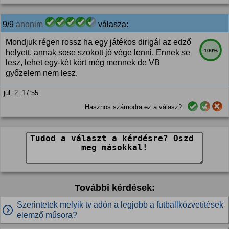
9/9
anonim
válasza:
Mondjuk régen rossz ha egy játékos dirigál az edző
100%
helyett, annak sose szokott jó vége lenni. Ennek se
lesz, lehet egy-két kört még mennek de VB
győzelem nem lesz.
júl. 2. 17:55
Hasznos számodra ez a válasz?
További kérdések:
Szerintetek melyik tv adón a legjobb a futballközvetítések
elemző műsora?