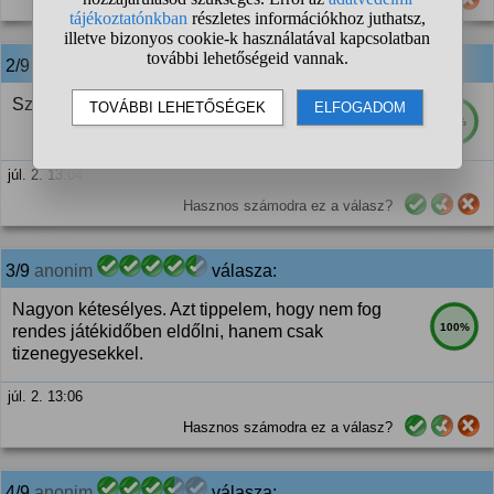
Hasznos számodra ez a válasz?
2/9
anonim
válasza:
Szerintem nem de erősen X szagú.
76%
júl. 2. 13:04
Hasznos számodra ez a válasz?
3/9
anonim
válasza:
Nagyon kétesélyes. Azt tippelem, hogy nem fog
100%
rendes játékidőben eldőlni, hanem csak
tizenegyesekkel.
júl. 2. 13:06
Hasznos számodra ez a válasz?
4/9
anonim
válasza: