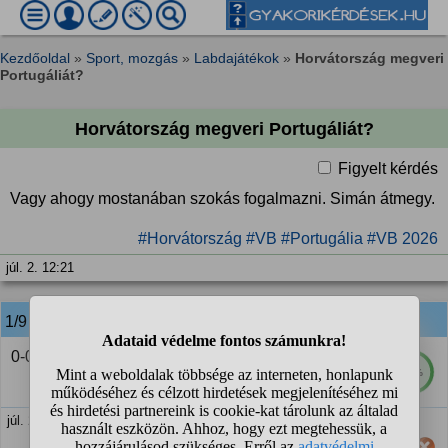
Kezdőoldal
»
Sport, mozgás
»
Labdajátékok
»
Horvátország megveri
Portugáliát?
Horvátország megveri Portugáliát?
Figyelt kérdés
Vagy ahogy mostanában szokás fogalmazni. Simán átmegy.
#Horvátország
#VB
#Portugália
#VB 2026
júl. 2. 12:21
1/9
anonim
válasza:
0-0 lesz
54%
júl. 2. 12:21