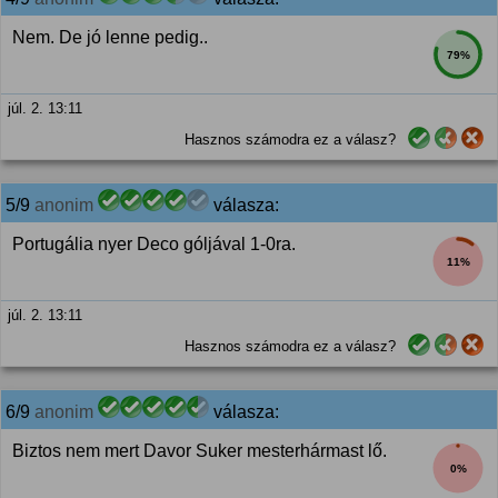
Nem. De jó lenne pedig..
79%
júl. 2. 13:11
Hasznos számodra ez a válasz?
5/9
anonim
válasza:
Portugália nyer Deco góljával 1-0ra.
11%
júl. 2. 13:11
Hasznos számodra ez a válasz?
6/9
anonim
válasza:
Biztos nem mert Davor Suker mesterhármast lő.
0%