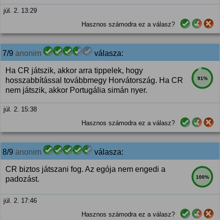
júl. 2. 13:29
Hasznos számodra ez a válasz?
7/9
anonim
válasza:
Ha CR játszik, akkor arra tippelek, hogy
91%
hosszabbítással továbbmegy Horvátország. Ha CR
nem játszik, akkor Portugália simán nyer.
júl. 2. 15:38
Hasznos számodra ez a válasz?
8/9
anonim
válasza:
CR biztos játszani fog. Az egója nem engedi a
100%
padozást.
júl. 2. 17:46
Hasznos számodra ez a válasz?