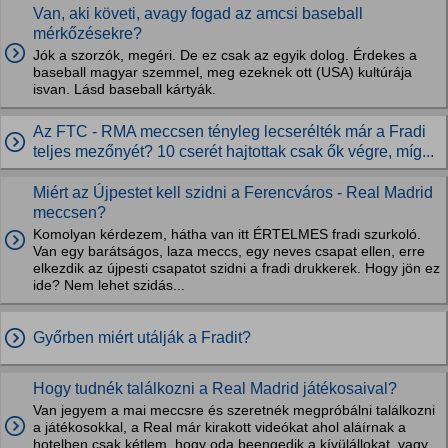
Van, aki követi, avagy fogad az amcsi baseball
mérkőzésekre?
Jók a szorzók, megéri. De ez csak az egyik dolog. Érdekes a
baseball magyar szemmel, meg ezeknek ott (USA) kultúrája
isvan. Lásd baseball kártyák.
Az FTC - RMA meccsen tényleg lecserélték már a Fradi
teljes mezőnyét? 10 cserét hajtottak csak ők végre, míg...
Miért az Újpestet kell szidni a Ferencváros - Real Madrid
meccsen?
Komolyan kérdezem, hátha van itt ÉRTELMES fradi szurkoló.
Van egy barátságos, laza meccs, egy neves csapat ellen, erre
elkezdik az újpesti csapatot szidni a fradi drukkerek. Hogy jön ez
ide? Nem lehet szidás...
Győrben miért utálják a Fradit?
Hogy tudnék találkozni a Real Madrid játékosaival?
Van jegyem a mai meccsre és szeretnék megpróbálni találkozni
a játékosokkal, a Real már kirakott videókat ahol aláírnak a
hotelben csak kétlem, hogy oda beengedik a kívülállokat, vagy