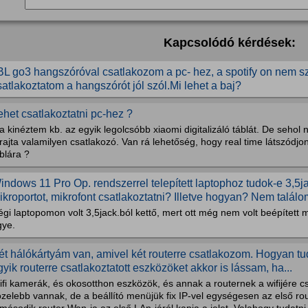
Kapcsolódó kérdések:
BL go3 hangszóróval csatlakozom a pc- hez, a spotify on nem s
satlakoztatom a hangszórót jól szól.Mi lehet a baj?
ehet csatlakoztatni pc-hez ?
 kinéztem kb. az egyik legolcsóbb xiaomi digitalizáló táblát. De sehol 
rajta valamilyen csatlakozó. Van rá lehetőség, hogy real time látszódjo
blára ?
indows 11 Pro Op. rendszerrel telepített laptophoz tudok-e 3,5j
ikroportot, mikrofont csatlakoztatni? Illetve hogyan? Nem találom
gi laptopomon volt 3,5jack.ból kettő, mert ott még nem volt beépített 
gye.
ét hálókártyám van, amivel két routerre csatlakozom. Hogyan tu
gyik routerre csatlakoztatott eszközöket akkor is lássam, ha...
fi kamerák, és okosotthon eszközök, és annak a routernek a wifijére c
zelebb vannak, de a beállító menüjük fix IP-vel egységesen az első ro