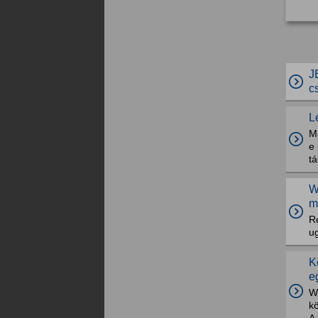
J
c
L
Ma
e 
tá
W
m
Ré
u
K
e
Wi
kö