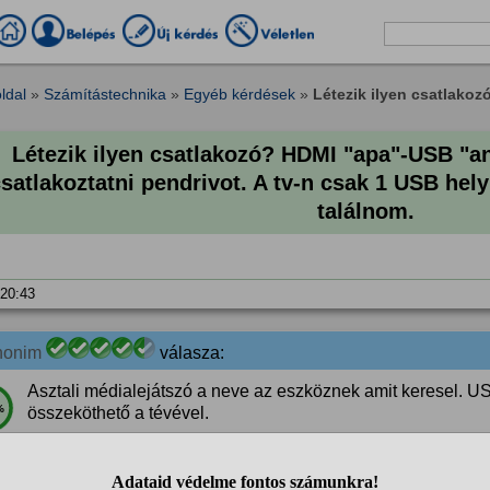
ldal
»
Számítástechnika
»
Egyéb kérdések
»
Létezik ilyen csatlakozó
Létezik ilyen csatlakozó? HDMI "apa"-USB "a
satlakoztatni pendrivot. A tv-n csak 1 USB hel
találnom.
 20:43
nonim
válasza:
Asztali médialejátszó a neve az eszköznek amit keresel. U
%
összeköthető a tévével.
 20:49
Ha