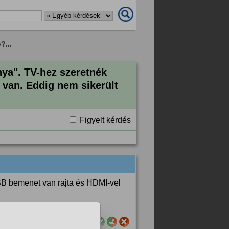
?...
nya". TV-hez szeretnék
y van. Eddig nem sikerült
Figyelt kérdés
SB bemenet van rajta és HDMI-vel
sznos számodra ez a válasz?