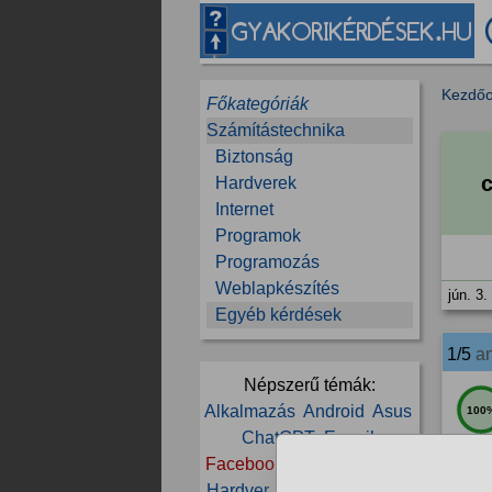
Kezdőo
Főkategóriák
Számítástechnika
Biztonság
c
Hardverek
Internet
Programok
Programozás
Weblapkészítés
jún. 3.
Egyéb kérdések
1/5
a
Népszerű témák:
Alkalmazás
Android
Asus
100
ChatGPT
E-mail
Facebook
Gamer
Google
jún. 3.
Hardver
Hiba
Informatika