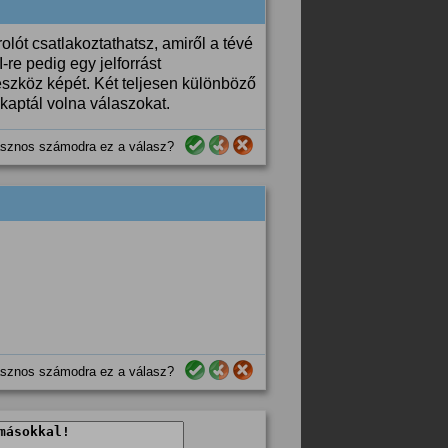
ót csatlakoztathatsz, amiről a tévé
-re pedig egy jelforrást
 eszköz képét. Két teljesen különböző
 kaptál volna válaszokat.
sznos számodra ez a válasz?
sznos számodra ez a válasz?