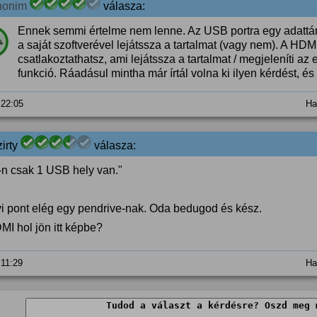
nonim
válasza:
Ennek semmi értelme nem lenne. Az USB portra egy adattárol
%
a saját szoftverével lejátssza a tartalmat (vagy nem). A HDMI
csatlakoztathatsz, ami lejátssza a tartalmat / megjeleníti az
funkció. Ráadásul mintha már írtál volna ki ilyen kérdést, és
 22:05
Ha
irty
válasza:
v-n csak 1 USB hely van."
i pont elég egy pendrive-nak. Oda bedugod és kész.
MI hol jön itt képbe?
 11:29
Ha