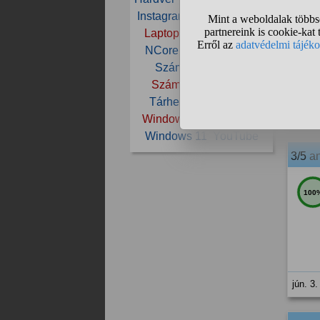
Instagram
Internet
Játék
Laptop
Linux
Monitor
2/5
a
NCore
PC
Samsung
Számítástechnika
100
Számítógép
Tablet
Tárhely
Telefon
TV
jún. 3.
Windows
Windows 10
Windows 11
YouTube
3/5
a
100
jún. 3.