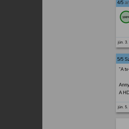
4/5
a
100
jún. 3.
5/5 Sz
"A t
Anny
A HD
jún. 5.