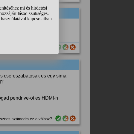
sznos számodra ez a válasz?
is csereszabatosak es egy sima
t?
 fogad pendrive-ot es HDMI-n
sznos számodra ez a válasz?