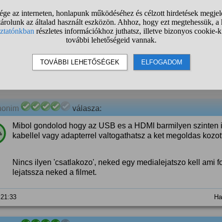
nonim
válasza:
1 pendrivehoz 1 usb nem elég??? Vegyél usb2 HUB-ot.
%
 21:30
Ha
nonim
válasza:
Mibol gondolod hogy az USB es a HDMI barmilyen szinten 
%
kabellel vagy adapterrel valtogathatsz a ket megoldas kozot
Nincs ilyen 'csatlakozo', neked egy medialejatszo kell ami
lejatssza neked a filmet.
 21:33
Ha