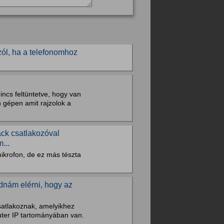
zól, ha a telefonomhoz
nincs feltüntetve, hogy van
n gépen amit rajzolok a
ack csatlakozóval
...
mikrofon, de ez más tészta
dnám elérni, hogy az
satlakoznak, amelyikhez
uter IP tartományában van.