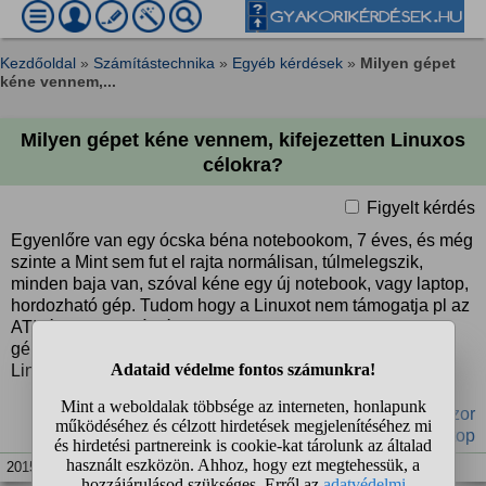
Kezdőoldal
»
Számítástechnika
»
Egyéb kérdések
»
Milyen gépet
kéne vennem,...
Milyen gépet kéne vennem, kifejezetten Linuxos
célokra?
Figyelt kérdés
Egyenlőre van egy ócska béna notebookom, 7 éves, és még
szinte a Mint sem fut el rajta normálisan, túlmelegszik,
minden baja van, szóval kéne egy új notebook, vagy laptop,
hordozható gép. Tudom hogy a Linuxot nem támogatja pl az
ATI, és nem igazán értek a hardveres dolgokhoz. Milyen
gépet kéne vennem, amin semmi baja nem lenne a
Linuxnak, teljes mértékben ki tudnám használni ?
#notebook
#szoftver
#linux
#videokártya
#processzor
#hardver
#netbook
#laptop
2015. júl. 13. 20:34