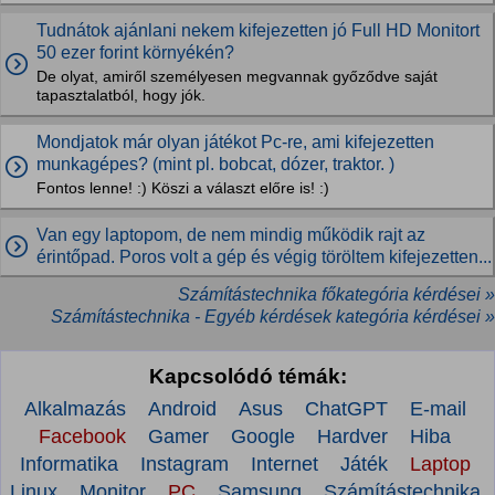
Tudnátok ajánlani nekem kifejezetten jó Full HD Monitort
50 ezer forint környékén?
De olyat, amiről személyesen megvannak győződve saját
tapasztalatból, hogy jók.
Mondjatok már olyan játékot Pc-re, ami kifejezetten
munkagépes? (mint pl. bobcat, dózer, traktor. )
Fontos lenne! :) Köszi a választ előre is! :)
Van egy laptopom, de nem mindig működik rajt az
érintőpad. Poros volt a gép és végig töröltem kifejezetten...
Számítástechnika főkategória kérdései »
Számítástechnika - Egyéb kérdések kategória kérdései »
Kapcsolódó témák:
Alkalmazás
Android
Asus
ChatGPT
E-mail
Facebook
Gamer
Google
Hardver
Hiba
Informatika
Instagram
Internet
Játék
Laptop
Linux
Monitor
PC
Samsung
Számítástechnika