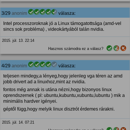
3/29
anonim
válasza:
Intel processzoroknak jó a Linux támogatottsága (amd-vel
sincs sok probléma) , videokártyából talán nvidia.
2015. júl. 13. 22:14
Hasznos számodra ez a válasz?
4/29
anonim
válasza:
teljesen mindegy,a lényeg,hogy jelenleg vga téren az amd
jobb drivert ad a linuxhoz,mint az nvidia.
fontos még annak is utána nézni,hogy bizonyos linux
oprendszernek ( pl: ubuntu,kubuntu,xubuntu,lubuntu ) mik a
minimális hardver igényei.
géptől függ,hogy melyik linux disztrót érdemes rárakni.
2015. júl. 14. 07:21