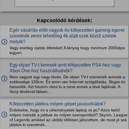
Kapcsolódó kérdések:
Egér vásárlás előtt vagyok és kifejezetten gaming egeret
szeretnék venni lehetőleg 4k alatt ezek közül sztetek
melyik?
Vagy esetleg irjatok ötleteket! A lényeg hogy minimum 2000dpis
legyen.
Egy olyan TV-t keresek amit kifejezetten PS4-hez vagy
Xbox One-hoz használhatnék?
Nem vagyok egy nagy tévés. De olyan TV-t szeretnék aminek a
szélessége 150cm. És amin van Internet szolgáltatás, Skype és
hasonlók. Azt hiszem okos tv a neve ennek a tévé fajtának. A
Sony tévéknél láttam...
Kifejezetten játékra milyen gépet javasolnátok?
Érdekelne, hogy mi a véleményetek laptop vs pc? Azon belül
milyen márkák a jobbak és milyen szempontból? Skyrim, League
of Legends amikkel az utóbbi időkben játszottam, de most jó sok
játékot ki szeretnék...