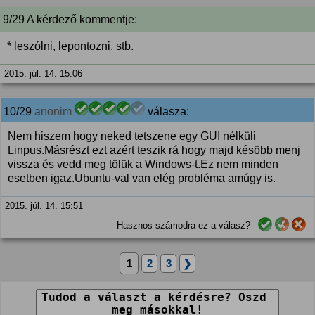
9/29 A kérdező kommentje:
* leszólni, lepontozni, stb.
2015. júl. 14. 15:06
10/29
anonim
válasza:
Nem hiszem hogy neked tetszene egy GUI nélküli
Linpus.Másrészt ezt azért teszik rá hogy majd késöbb menj
vissza és vedd meg tölük a Windows-t.Ez nem minden
esetben igaz.Ubuntu-val van elég probléma amúgy is.
2015. júl. 14. 15:51
Hasznos számodra ez a válasz?
1
2
3
❯