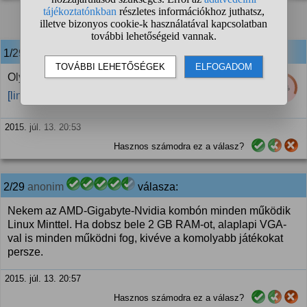
1
2
3
❯
1/29
anonim
válasza:
Olyat, amire már eleve Linux van előre telepítve.
31%
[link]
2015. júl. 13. 20:53
Hasznos számodra ez a válasz?
2/29
anonim
válasza:
Nekem az AMD-Gigabyte-Nvidia kombón minden működik
Linux Minttel. Ha dobsz bele 2 GB RAM-ot, alaplapi VGA-
val is minden működni fog, kivéve a komolyabb játékokat
persze.
2015. júl. 13. 20:57
Hasznos számodra ez a válasz?