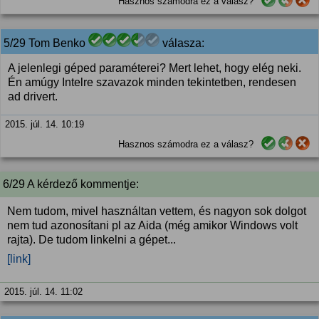
Hasznos számodra ez a válasz?
5/29 Tom Benko
válasza:
A jelenlegi géped paraméterei? Mert lehet, hogy elég neki.
Én amúgy Intelre szavazok minden tekintetben, rendesen
ad drivert.
2015. júl. 14. 10:19
Hasznos számodra ez a válasz?
6/29 A kérdező kommentje:
Nem tudom, mivel használtan vettem, és nagyon sok dolgot
nem tud azonosítani pl az Aida (még amikor Windows volt
rajta). De tudom linkelni a gépet...
[link]
2015. júl. 14. 11:02