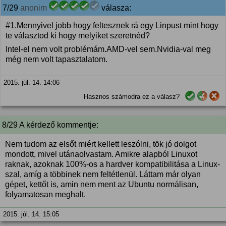
7/29
anonim
válasza:
#1.Mennyivel jobb hogy feltesznek rá egy Linpust mint hogy
te választod ki hogy melyiket szeretnéd?
Intel-el nem volt problémám.AMD-vel sem.Nvidia-val meg
még nem volt tapasztalatom.
2015. júl. 14. 14:06
Hasznos számodra ez a válasz?
8/29 A kérdező kommentje:
Nem tudom az elsőt miért kellett leszólni, tök jó dolgot
mondott, mivel utánaolvastam. Amikre alapból Linuxot
raknak, azoknak 100%-os a hardver kompatibilitása a Linux-
szal, amíg a többinek nem feltétlenül. Láttam már olyan
gépet, kettőt is, amin nem ment az Ubuntu normálisan,
folyamatosan meghalt.
2015. júl. 14. 15:05