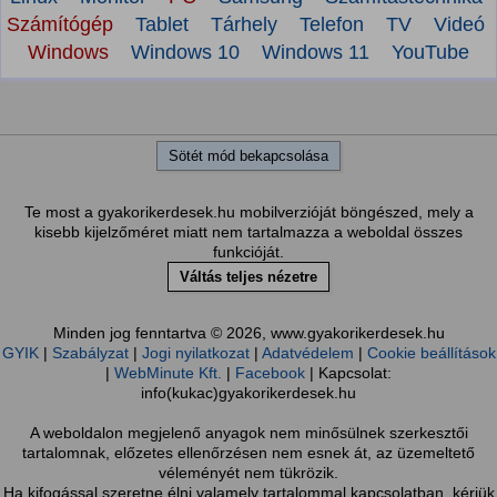
Számítógép
Tablet
Tárhely
Telefon
TV
Videó
Windows
Windows 10
Windows 11
YouTube
Sötét mód bekapcsolása
Te most a gyakorikerdesek.hu mobilverzióját böngészed, mely a
kisebb kijelzőméret miatt nem tartalmazza a weboldal összes
funkcióját.
Váltás teljes nézetre
Minden jog fenntartva © 2026, www.gyakorikerdesek.hu
GYIK
|
Szabályzat
|
Jogi nyilatkozat
|
Adatvédelem
|
Cookie beállítások
|
WebMinute Kft.
|
Facebook
| Kapcsolat:
info(kukac)gyakorikerdesek.hu
A weboldalon megjelenő anyagok nem minősülnek szerkesztői
tartalomnak, előzetes ellenőrzésen nem esnek át, az üzemeltető
véleményét nem tükrözik.
Ha kifogással szeretne élni valamely tartalommal kapcsolatban, kérjük