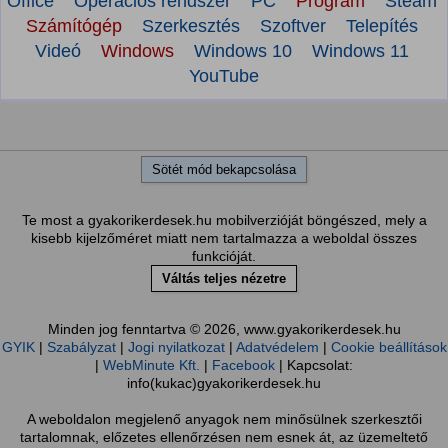
Office
Operációs rendszer
PC
Program
Steam
Számítógép
Szerkesztés
Szoftver
Telepítés
Videó
Windows
Windows 10
Windows 11
YouTube
Sötét mód bekapcsolása
Te most a gyakorikerdesek.hu mobilverzióját böngészed, mely a
kisebb kijelzőméret miatt nem tartalmazza a weboldal összes
funkcióját.
Váltás teljes nézetre
Minden jog fenntartva © 2026, www.gyakorikerdesek.hu
GYIK
|
Szabályzat
|
Jogi nyilatkozat
|
Adatvédelem
|
Cookie beállítások
|
WebMinute Kft.
|
Facebook
| Kapcsolat:
info(kukac)gyakorikerdesek.hu
A weboldalon megjelenő anyagok nem minősülnek szerkesztői
tartalomnak, előzetes ellenőrzésen nem esnek át, az üzemeltető