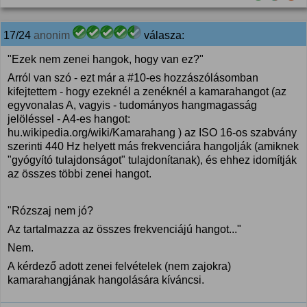
17/24
anonim
válasza:
"Ezek nem zenei hangok, hogy van ez?"
Arról van szó - ezt már a #10-es hozzászólásomban
kifejtettem - hogy ezeknél a zenéknél a kamarahangot (az
egyvonalas A, vagyis - tudományos hangmagasság
jelöléssel - A4-es hangot:
hu.wikipedia.org/wiki/Kamarahang ) az ISO 16-os szabvány
szerinti 440 Hz helyett más frekvenciára hangolják (amiknek
"gyógyító tulajdonságot" tulajdonítanak), és ehhez idomítják
az összes többi zenei hangot.
"Rózszaj nem jó?
Az tartalmazza az összes frekvenciájú hangot..."
Nem.
A kérdező adott zenei felvételek (nem zajokra)
kamarahangjának hangolására kíváncsi.