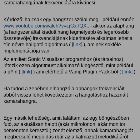
kamarahangjának frekvenciájára kíváncsi.
Kérdező: ha csak egy hangszer szólal meg - például ennél:
www.youtube.com/watch?v=cjGx-IQX..
- akkor az alaphang
(a hangszer által kiadott hang legmélyebb és legerősebb
összetevője) frekvenciájának kiderítésére alkalmas lehet a
Yin névre hallgató algoritmus (
[link]
), aminek sokféle
implementációja van.
Az említett Sonic Visualizer programhoz (és társaihoz)
létezik ezen algoritmust alkalmazó kiegészítő, mint például
a pYin (
[link]
) ami elérhető a Vamp Plugin Pack-ból (
[link]
).
Ha tudod a zenében elhangzó alaphangok frekvenciáit,
abból vissza lehet következtetni a hangoláshoz használt
kamarahangra.
Egy másik lehetőség, amit találtam, az egy böngészőben
futó, az aktuálisan halott (akár mikrofonon, akár monitor
bemeneten keresztül) zenét elemző, annak kamarahangját
megbecsülő megoldás (bár az alkalmazott metodikájáról