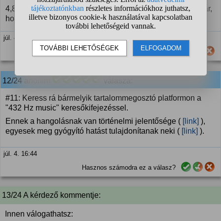
4,8 vagyok, linkeld be ide azt a zenét. Kíváncsi vagyok már,
hogy mit takar egy ilyen alkotás. :)
júl. 4. 16:29
Hasznos számodra ez a válasz?
12/24
anonim
válasza:
#11: Keress rá bármelyik tartalommegosztó platformon a
"432 Hz music" keresőkifejezéssel.
Ennek a hangolásnak van történelmi jelentősége (
[link]
),
egyesek meg gyógyító hatást tulajdonítanak neki (
[link]
).
júl. 4. 16:44
Hasznos számodra ez a válasz?
13/24 A kérdező kommentje:
Innen válogathatsz: