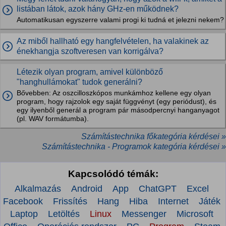
listában látok, azok hány GHz-en működnek?
Automatikusan egyszerre valami progi ki tudná et jelezni nekem?
Az miből hallható egy hangfelvételen, ha valakinek az
énekhangja szoftveresen van korrigálva?
Létezik olyan program, amivel különböző
"hanghullámokat" tudok generálni?
Bővebben: Az oszcilloszkópos munkámhoz kellene egy olyan
program, hogy rajzolok egy saját függvényt (egy periódust), és
egy ilyenből generál a program pár másodpercnyi hanganyagot
(pl. WAV formátumba).
Számítástechnika főkategória kérdései »
Számítástechnika - Programok kategória kérdései »
Kapcsolódó témák:
Alkalmazás
Android
App
ChatGPT
Excel
Facebook
Frissítés
Hang
Hiba
Internet
Játék
Laptop
Letöltés
Linux
Messenger
Microsoft