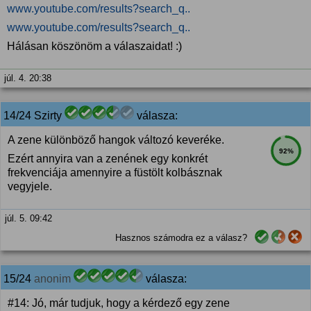
www.youtube.com/results?search_q..
www.youtube.com/results?search_q..
Hálásan köszönöm a válaszaidat! :)
júl. 4. 20:38
14/24 Szirty
válasza:
A zene különböző hangok változó keveréke.
92%
Ezért annyira van a zenének egy konkrét
frekvenciája amennyire a füstölt kolbásznak
vegyjele.
júl. 5. 09:42
Hasznos számodra ez a válasz?
15/24
anonim
válasza:
#14: Jó, már tudjuk, hogy a kérdező egy zene