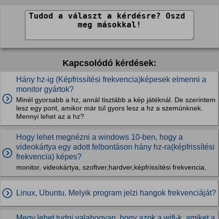
Kapcsolódó kérdések:
Hány hz-ig (Képfrissítési frekvencia)képesek elmenni a
monitor gyártok?
Minél gyorsabb a hz, annál tisztább a kép játéknál. De szerintem
lesz egy pont, amikor már túl gyors lesz a hz a szemünknek.
Mennyi lehet az a hz?
Hogy lehet megnézni a windows 10-ben, hogy a
videokártya egy adott felbontáson hány hz-ra(képfrissítési
frekvencia) képes?
monitor, videokártya, szoftver,hardver,képfrissítési frekvencia,
Linux, Ubuntu. Melyik program jelzi hangok frekvenciáját?
Megy lehet tudni valahogyan, hogy azok a wifi-k, amiket a