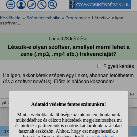
Kezdőoldal
»
Számítástechnika
»
Programok
»
Létezik-e olyan
szoftver,...
Lacidd23 kérdése:
Létezik-e olyan szoftver, amellyel mérni lehet a
zene (.mp3, .mp4 stb.) frekvenciáját?
Figyelt kérdés
Ha igen, akkor kérek szépen egy linket, ahonnan letölthetem
(és a szoftver nevét is). Előre is hálásan köszönöm!
#zene
#szoftver
#mérés
#frekvencia
júl. 3. 21:17
❮
1
2
3
❯
11/24
anonim
válasza: