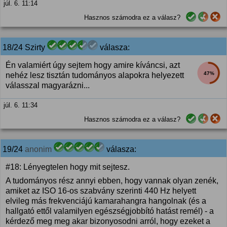
júl. 6. 11:14
Hasznos számodra ez a válasz?
18/24 Szirty
válasza:
Én valamiért úgy sejtem hogy amire kíváncsi, azt
47%
nehéz lesz tisztán tudományos alapokra helyezett
válasszal magyarázni...
júl. 6. 11:34
Hasznos számodra ez a válasz?
19/24
anonim
válasza:
#18: Lényegtelen hogy mit sejtesz.
A tudományos rész annyi ebben, hogy vannak olyan zenék,
amiket az ISO 16-os szabvány szerinti 440 Hz helyett
elvileg más frekvenciájú kamarahangra hangolnak (és a
hallgató ettől valamilyen egészségjobbító hatást remél) - a
kérdező meg meg akar bizonyosodni arról, hogy ezeket a