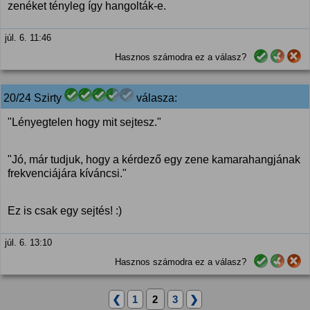
zenéket tényleg így hangolták-e.
júl. 6. 11:46
Hasznos számodra ez a válasz?
20/24 Szirty
válasza:
"Lényegtelen hogy mit sejtesz."
"Jó, már tudjuk, hogy a kérdező egy zene kamarahangjának
frekvenciájára kíváncsi."
Ez is csak egy sejtés! :)
júl. 6. 13:10
Hasznos számodra ez a válasz?
❮
1
2
3
❯