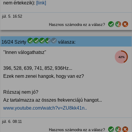
nem értekezik):
[link]
júl. 5. 16:52
Hasznos számodra ez a válasz?
16/24 Szirty
válasza:
"Innen válogathatsz"
42%
396, 528, 639, 741, 852, 936Hz...
Ezek nem zenei hangok, hogy van ez?
Rózszaj nem jó?
Az tartalmazza az összes frekvenciájú hangot...
www.youtube.com/watch?v=ZU8kk41n..
júl. 6. 08:11
Hasznos számodra ez a válasz?