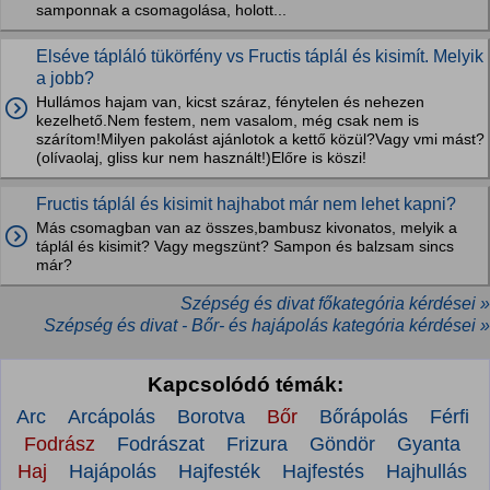
samponnak a csomagolása, holott...
Elséve tápláló tükörfény vs Fructis táplál és kisimít. Melyik
a jobb?
Hullámos hajam van, kicst száraz, fénytelen és nehezen
kezelhető.Nem festem, nem vasalom, még csak nem is
szárítom!Milyen pakolást ajánlotok a kettő közül?Vagy vmi mást?
(olívaolaj, gliss kur nem használt!)Előre is köszi!
Fructis táplál és kisimit hajhabot már nem lehet kapni?
Más csomagban van az összes,bambusz kivonatos, melyik a
táplál és kisimit? Vagy megszünt? Sampon és balzsam sincs
már?
Szépség és divat főkategória kérdései »
Szépség és divat - Bőr- és hajápolás kategória kérdései »
Kapcsolódó témák:
Arc
Arcápolás
Borotva
Bőr
Bőrápolás
Férfi
Fodrász
Fodrászat
Frizura
Göndör
Gyanta
Haj
Hajápolás
Hajfesték
Hajfestés
Hajhullás