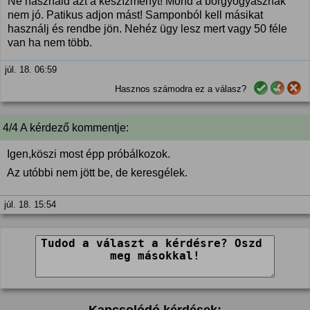
Ne használd azt a készízményt! Mond a bőrgyógyásznak
nem jó. Patikus adjon mást! Samponból kell másikat
használj és rendbe jön. Nehéz ügy lesz mert vagy 50 féle
van ha nem több.
júl. 18. 06:59
Hasznos számodra ez a válasz?
4/4 A kérdező kommentje:
Igen,köszi most épp próbálkozok.
Az utóbbi nem jött be, de keresgélek.
júl. 18. 15:54