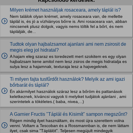
Kapcsolódó kérdések:
Milyen krémet használjak rosaceara, amely táplál is?
Nem találok olyan krémet, amely rosaceara van, de mellette
táplál is, és jó a vízhiányos bőrre is. Ami rosaceara van, abban
nincsenek plusz dolgok, vagyis nems töltik fel a bőrt, és nem
táplálják, de...
Tudtok olyan hajbalzsamot ajanlani ami nem zsirosit de
megis eleg jol hidratal?
A hajam eleg szaraz es toredezett mert szokitem es egy olyan
hajbalzsam kene amitol nem lesz zsiros de megis hidratalja es
sulya lesz a hajamnak, texturaja lesz a hajvegeknek.
Ti milyen fajta tusfűrdőt használok? Melyik az ami igazi
bőrbarát és táplál?
Èn akármilyet használok száraz lesz a bőröm ès pattanások
keletkeznek, kíváncsi vagyok ti melyiket tudjátok ajánlani , ami
szerintetek a tökèletes.( baba, nivea,...)
A Garnier Fructis "Táplál és Kisimít" sampon megszűnt?
Régen mindig ilyet használtam, és most újra szerettem volna
venni. Voltam a Tescoban és a Rossmannban is, de nem láttam
ilyet, csak sima "Táplálót". Teljesen megújult mindegyik