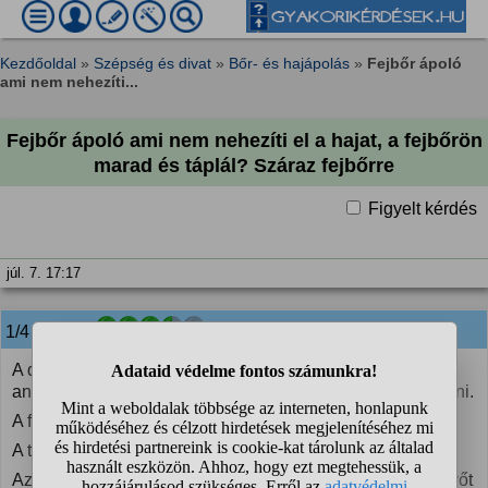
Kezdőoldal
»
Szépség és divat
»
Bőr- és hajápolás
»
Fejbőr ápoló
ami nem nehezíti...
Fejbőr ápoló ami nem nehezíti el a hajat, a fejbőrön
marad és táplál? Száraz fejbőrre
Figyelt kérdés
júl. 7. 17:17
1/4
anonim
válasza:
A divatos, márkás cuccok tele vannak olyan vegyi
anyagokkal, amiket egyáltalán nem kellene a fejborre kenni.
A fejbort nem kell kívülről se "ápolni" se "táplálni".
A táplálékot abból kapja, amit megeszel.
Az ápolás meg annyibol áll, hogy a legkevesebb összetevőt