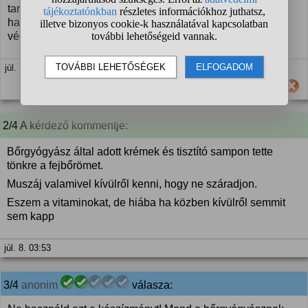
tartalmazó, olcsó samponnal megmosod, majd békén
hagyod, hogy a mosás után vissza tudja építeni a SAJAT
védőrétegét.
júl. 7. 18:04
Hasznos számodra ez a válasz?
2/4 A kérdező kommentje:
Bőrgyógyász által adott krémek és tisztító sampon tette
tönkre a fejbőrömet.
Muszáj valamivel kívülről kenni, hogy ne száradjon.
Eszem a vitaminokat, de hiába ha közben kívülről semmit
sem kapp
júl. 8. 03:53
3/4
anonim
válasza: