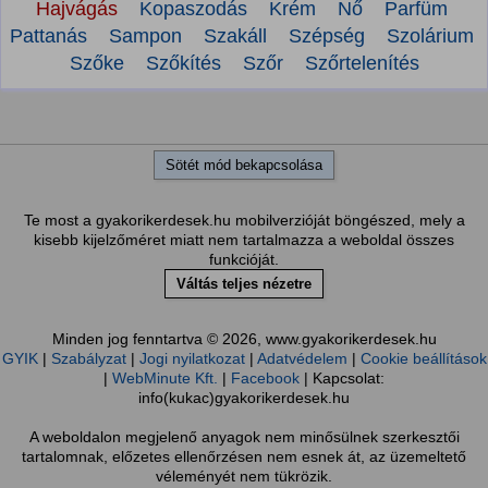
Hajvágás
Kopaszodás
Krém
Nő
Parfüm
Pattanás
Sampon
Szakáll
Szépség
Szolárium
Szőke
Szőkítés
Szőr
Szőrtelenítés
Sötét mód bekapcsolása
Te most a gyakorikerdesek.hu mobilverzióját böngészed, mely a
kisebb kijelzőméret miatt nem tartalmazza a weboldal összes
funkcióját.
Váltás teljes nézetre
Minden jog fenntartva © 2026, www.gyakorikerdesek.hu
GYIK
|
Szabályzat
|
Jogi nyilatkozat
|
Adatvédelem
|
Cookie beállítások
|
WebMinute Kft.
|
Facebook
| Kapcsolat:
info(kukac)gyakorikerdesek.hu
A weboldalon megjelenő anyagok nem minősülnek szerkesztői
tartalomnak, előzetes ellenőrzésen nem esnek át, az üzemeltető
véleményét nem tükrözik.