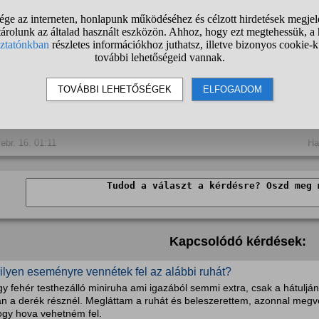
ebr. 15. 23:21
nonim
válasza:
-val menj! A kabát mindegy, mert a ruhatárban hagyod.
febr. 16. 01:11
Ha
Kapcsolódó kérdések:
ilyen eseményre vennétek fel az alábbi ruhát?
y fehér testhezálló miniruha ami igazából semmi extra, csak a hátulján 
an a derék résznél. Megláttam a ruhát és beleszerettem, azonnal meg
ogy hova vehetném fel.