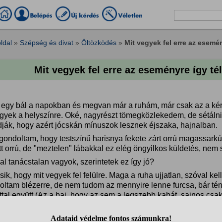
ldal
»
Szépség és divat
»
Öltözködés
»
Mit vegyek fel erre az esemén
Mit vegyek fel erre az eseményre így té
 egy bál a napokban és megvan már a ruhám, már csak az a kérd
gyek a helyszínre. Oké, nagyrészt tömegközlekedem, de sétálni 
ják, hogy azért jócskán mínuszok lesznek éjszaka, hajnalban.
 gondoltam, hogy testszínű harisnya fekete zárt orrú magassark
tt orrú, de "meztelen" lábakkal ez elég öngyilkos küldetés, nem s
l tanácstalan vagyok, szerintetek ez így jó?
ik, hogy mit vegyek fel felülre. Maga a ruha ujjatlan, szóval kel
oltam blézerre, de nem tudom az mennyire lenne furcsa, bár tén
tal együtt.(Az a baj, hogy az sem a legszebb kabát, sajnos csa
t, szóval az utcán elêg nevetséges hatást fogok kelteni:D)
lyen tippet szívesen fogadok.:)