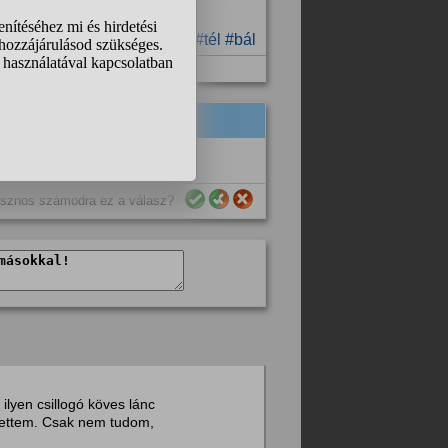
#hideg
#ruha
#tél
#bál
sznos számodra ez a válasz?
ilyen csillogó köves lánc
vettem. Csak nem tudom,