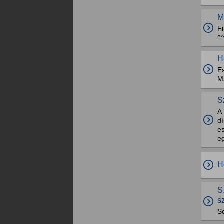
M
Fi
^
H
Es
M
S
A
dí
es
e
H
S
s
So