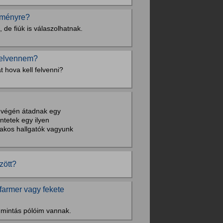
seményre?
 de fiúk is válaszolhatnak.
felvennem?
 hova kell felvenni?
 végén átadnak egy
ntetek egy ilyen
szakos hallgatók vagyunk
zött?
 farmer vagy fekete
y mintás pólóim vannak.