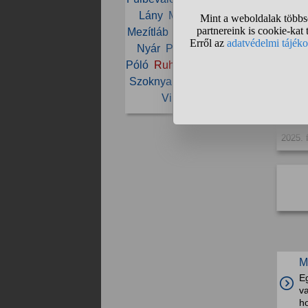
Lány
Márka
Melltartó
Mezítláb
Nadrág
Nike
Nő
2025. f
Nyár
Papucs
Piercing
Póló
Ruha
Stílus
Szandál
Szoknya
Tanga
Vásárlás
1/1
a
Vinted
Zokni
TAXI
2025. 
M
Eg
v
h