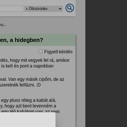
y...
len, a hidegben?
Figyelt kérdés
és, hogy mit vegyek fel rá, amikor
is kell és pont a napokban
úval. Van egy másik cipőm, de az
zeretnék felfázni. :D
l egy plusz réteg a kabát alá,
y, hogy azt bent levenném a
k egy téli kabátom van, az sem