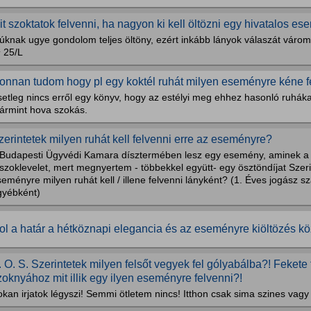
it szoktatok felvenni, ha nagyon ki kell öltözni egy hivatalos e
úknak ugye gondolom teljes öltöny, ezért inkább lányok válaszát várom,
^ 25/L
onnan tudom hogy pl egy koktél ruhát milyen eseményre kéne 
etleg nincs erről egy könyv, hogy az estélyi meg ehhez hasonló ruhákat
ármint hova szokás.
zerintetek milyen ruhát kell felvenni erre az eseményre?
 Budapesti Ügyvédi Kamara dísztermében lesz egy esemény, aminek a
szoklevelet, mert megnyertem - többekkel együtt- egy ösztöndíjat Szeri
eményre milyen ruhát kell / illene felvenni lányként? (1. Éves jogász 
gyébként)
ol a határ a hétköznapi elegancia és az eseményre kiöltözés kö
. O. S. Szerintetek milyen felsőt vegyek fel gólyabálba?! Fekete
zoknyához mit illik egy ilyen eseményre felvenni?!
kan irjatok légyszi! Semmi ötletem nincs! Itthon csak sima szines vag