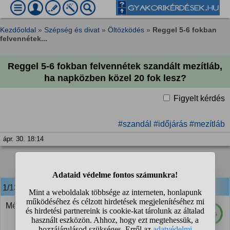
Kezdőoldal
»
Szépség és divat
»
Öltözködés
»
Reggel 5-6 fokban
felvennétek...
Reggel 5-6 fokban felvennétek szandált mezítláb,
ha napközben közel 20 fok lesz?
Figyelt kérdés
#szandál
#időjárás
#mezítláb
ápr. 30. 18:14
1
2
❯
1/13
anonim
válasza:
Még a akkor sem, ha reggel lenne 20 fok.
51%