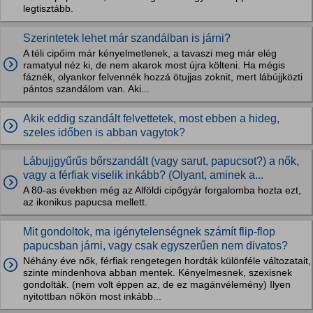
legtisztább.
Szerintetek lehet már szandálban is járni?
A téli cipőim már kényelmetlenek, a tavaszi meg már elég
ramatyul néz ki, de nem akarok most újra költeni. Ha mégis
fáznék, olyankor felvennék hozzá ötujjas zoknit, mert lábújjközti
pántos szandálom van. Aki...
Akik eddig szandált felvettetek, most ebben a hideg,
szeles időben is abban vagytok?
Lábujjgyűrűs bőrszandált (vagy sarut, papucsot?) a nők,
vagy a férfiak viselik inkább? (Olyant, aminek a...
A 80-as években még az Alföldi cipőgyár forgalomba hozta ezt,
az ikonikus papucsa mellett.
Mit gondoltok, ma igénytelenségnek számít flip-flop
papucsban járni, vagy csak egyszerűen nem divatos?
Néhány éve nők, férfiak rengetegen hordták különféle változatait,
szinte mindenhova abban mentek. Kényelmesnek, szexisnek
gondolták. (nem volt éppen az, de ez magánvélemény) Ilyen
nyitottban nőkön most inkább...