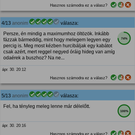
Hasznos számodra ez a válasz?
4/13
anonim
válasza:
Persze, én mindig a maximumhoz öltözök. Inkább
74%
fázzak bármeddig, mint hogy melegem legyen egy
percig is. Meg most kézben hurcibáljak egy kabátot
csak azért, mert reggel negyed óráig hideg van amíg
odaérek a buszhoz? Na ne...
ápr. 30. 20:12
Hasznos számodra ez a válasz?
5/13
anonim
válasza:
Fel, ha tényleg meleg lenne már délelőtt.
100%
ápr. 30. 20:16
Hasznos számodra ez a válasz?