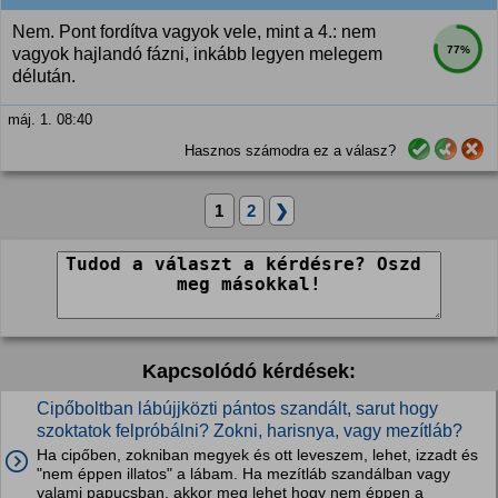
Nem. Pont fordítva vagyok vele, mint a 4.: nem
77%
vagyok hajlandó fázni, inkább legyen melegem
délután.
máj. 1. 08:40
Hasznos számodra ez a válasz?
1
2
❯
Kapcsolódó kérdések:
Cipőboltban lábújjközti pántos szandált, sarut hogy
szoktatok felpróbálni? Zokni, harisnya, vagy mezítláb?
Ha cipőben, zokniban megyek és ott leveszem, lehet, izzadt és
"nem éppen illatos" a lábam. Ha mezítláb szandálban vagy
valami papucsban, akkor meg lehet hogy nem éppen a