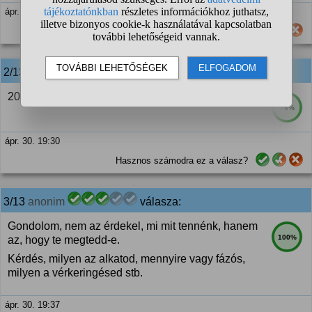
ápr. 30. 18:37
Hasznos számodra ez a válasz?
2/13
anonim
válasza:
20 fok rohadt kevés a szandálhoz.
76%
ápr. 30. 19:30
Hasznos számodra ez a válasz?
3/13
anonim
válasza:
Gondolom, nem az érdekel, mi mit tennénk, hanem
100%
az, hogy te megtedd-e.
Kérdés, milyen az alkatod, mennyire vagy fázós,
milyen a vérkeringésed stb.
ápr. 30. 19:37