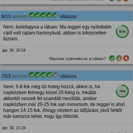
6/13
anonim
válasza:
Nem, belefagyna a lábam. Ma reggel egy nyitottabb
81%
cipő volt rajtam harisnyával, abban is kifejezetten
fáztam.
ápr. 30. 20:54
Hasznos számodra ez a válasz?
7/13
anonim
válasza:
Nem, 5-6 fok még túl hideg hozzá, akkor is, ha
76%
napközben felmegy közel 20 fokig is. Inkább
akkortól veszek fel szandált mezítláb, amikor
napközben már 20-25 fok van minumum, de reggel is alsó
hangon 14-15 fok. Ahogy néztem az időjárást, jövő héttől
már sanszos lehet, hogy így öltözök.
ápr. 30. 21:24