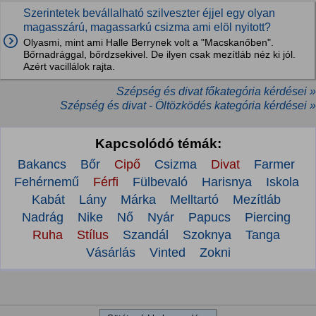
Szerintetek bevállalható szilveszter éjjel egy olyan
magasszárú, magassarkú csizma ami elöl nyitott?
Olyasmi, mint ami Halle Berrynek volt a "Macskanőben".
Bőrnadrággal, bőrdzsekivel. De ilyen csak mezítláb néz ki jól.
Azért vacillálok rajta.
Szépség és divat főkategória kérdései »
Szépség és divat - Öltözködés kategória kérdései »
Kapcsolódó témák:
Bakancs
Bőr
Cipő
Csizma
Divat
Farmer
Fehérnemű
Férfi
Fülbevaló
Harisnya
Iskola
Kabát
Lány
Márka
Melltartó
Mezítláb
Nadrág
Nike
Nő
Nyár
Papucs
Piercing
Ruha
Stílus
Szandál
Szoknya
Tanga
Vásárlás
Vinted
Zokni