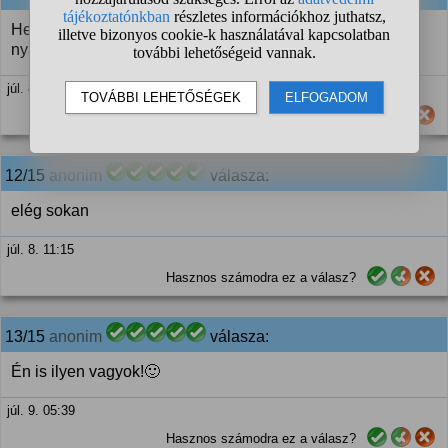
Helyén tartja a dolgokat, rendszeresen fecskét hordok,
nyáron főleg tangát
júl. 8. 06:41
Hasznos számodra ez a válasz?
12/15
anonim
válasza:
elég sokan
júl. 8. 11:15
Hasznos számodra ez a válasz?
13/15
anonim
válasza:
Én is ilyen vagyok!🙂
júl. 9. 05:39
Hasznos számodra ez a válasz?