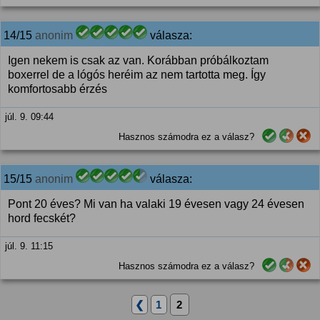
14/15
anonim
válasza:
Igen nekem is csak az van. Korábban próbálkoztam
boxerrel de a lógós heréim az nem tartotta meg. Így
komfortosabb érzés
júl. 9. 09:44
Hasznos számodra ez a válasz?
15/15
anonim
válasza:
Pont 20 éves? Mi van ha valaki 19 évesen vagy 24 évesen
hord fecskét?
júl. 9. 11:15
Hasznos számodra ez a válasz?
❮
1
2