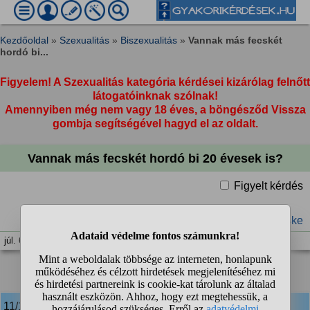
Kezdőoldal
»
Szexualitás
»
Biszexualitás
»
Vannak más fecskét
hordó bi...
Figyelem! A Szexualitás kategória kérdései kizárólag felnőtt
látogatóinknak szólnak!
Amennyiben még nem vagy 18 éves, a böngésződ Vissza
gombja segítségével hagyd el az oldalt.
Vannak más fecskét hordó bi 20 évesek is?
Figyelt kérdés
#fecske
júl. 6. 23:59
❮
1
2
11/15
anonim
válasza: