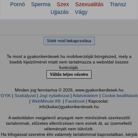
Pornó
Sperma
Szex
Szexualitás
Transz
Ujjazás
Vágy
Sötét mód bekapcsolása
Te most a gyakorikerdesek.hu mobilverzióját böngészed, mely a
kisebb kijelzőméret miatt nem tartalmazza a weboldal összes
funkcióját.
Váltás teljes nézetre
Minden jog fenntartva © 2026, www.gyakorikerdesek.hu
GYIK
|
Szabályzat
|
Jogi nyilatkozat
|
Adatvédelem
|
Cookie beállítások
|
WebMinute Kft.
|
Facebook
| Kapcsolat:
info(kukac)gyakorikerdesek.hu
A weboldalon megjelenő anyagok nem minősülnek szerkesztői
tartalomnak, előzetes ellenőrzésen nem esnek át, az üzemeltető
véleményét nem tükrözik.
Ha kifogással szeretne élni valamely tartalommal kapcsolatban, kérjük