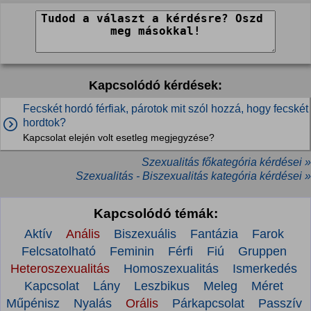
Kapcsolódó kérdések:
Fecskét hordó férfiak, párotok mit szól hozzá, hogy fecskét
hordtok?
Kapcsolat elején volt esetleg megjegyzése?
Szexualitás főkategória kérdései »
Szexualitás - Biszexualitás kategória kérdései »
Kapcsolódó témák:
Aktív
Anális
Biszexuális
Fantázia
Farok
Felcsatolható
Feminin
Férfi
Fiú
Gruppen
Heteroszexualitás
Homoszexualitás
Ismerkedés
Kapcsolat
Lány
Leszbikus
Meleg
Méret
Műpénisz
Nyalás
Orális
Párkapcsolat
Passzív