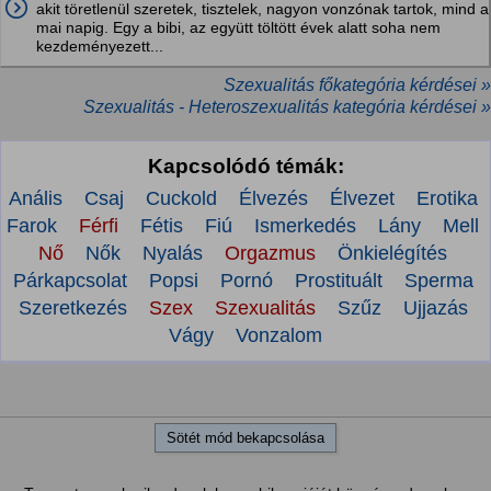
akit töretlenül szeretek, tisztelek, nagyon vonzónak tartok, mind a
mai napig. Egy a bibi, az együtt töltött évek alatt soha nem
kezdeményezett...
Szexualitás főkategória kérdései »
Szexualitás - Heteroszexualitás kategória kérdései »
Kapcsolódó témák:
Anális
Csaj
Cuckold
Élvezés
Élvezet
Erotika
Farok
Férfi
Fétis
Fiú
Ismerkedés
Lány
Mell
Nő
Nők
Nyalás
Orgazmus
Önkielégítés
Párkapcsolat
Popsi
Pornó
Prostituált
Sperma
Szeretkezés
Szex
Szexualitás
Szűz
Ujjazás
Vágy
Vonzalom
Sötét mód bekapcsolása