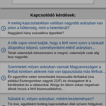
Kapcsolódó kérdések:
A meleg kapcsolatokban valóban nagyobb arányban van
jelen a hűtlenség, mint a heteróknál?
Nagyjából hány százalékra tippelitek?
A nők vajon mind tudják, hogy a férfi nemi szerv a lankadt
állapothoz képest, személyenként eltérő arányban...
Tehát valamelyik kétszeresére is megnő, valamelyik csak alig
lesz nagyobb.
Szerintetek milyen arányban vannak Magyarországon a
férfiak körében akiknek már van tapasztalata más férfival...
Én egyenlőre neten ismerkedek biszexuális férfiakkal (ma
például Esztergomban vagyok 21/F) és olvasgatom itt a
kérdéseket és a válaszokat. Ahogy én látom sokan negatívan
állnak hozzá a férfi biszexualitáshoz,...
Nálatok ki, milyen arányban, miként kezdeményez?
Tíz éve, egyébként boldog kapcsolatban élek szívem hölgyével,