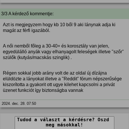
3/3 A kérdező kommentje:
Azt is megjegyzem hogy kb 10 ből 9 aki lánynak adja ki
magát az férfi igazából.
A női nemből főleg a 30-40+ és korosztály van jelen,
egyedülálló anyák vagy elhanyagolt feleségek illetve "szőr"
szülők (kutyás/macskás szinglik) .
Régen sokkal jobb arány volt de az oldal új dízájna
elüldözte a lányokat illetve a "Reddit" fórum népszerűsége
kiszorította a gyakorit ott ugye kilehet kapcsolni a privát
üzenet funkciót így biztonságba vannak
2024. dec. 28. 07:50