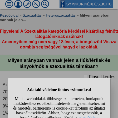
Kezdőoldal
»
Szexualitás
»
Heteroszexualitás
»
Milyen arányban
vannak jelen...
Figyelem! A Szexualitás kategória kérdései kizárólag felnőtt
látogatóinknak szólnak!
Amennyiben még nem vagy 18 éves, a böngésződ Vissza
gombja segítségével hagyd el az oldalt.
Milyen arányban vannak jelen a fiúk/férfiak és
lányok/nők a szexualitás témában?
Figyelt kérdés
Az én becslésem:
70% férfi (25 év+ felett)
20% fiú (25 év alatt)
9% nő (25+ év felett)
1% lány (25 év alatt)