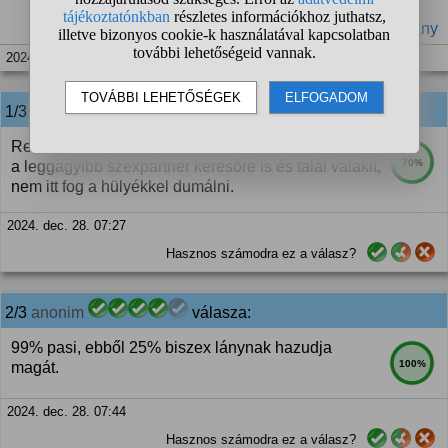
#nemek
#arány
2024. dec. 28. 07:15
1/3
anonim
válasza:
Reális. Mondjuk meg őszintén egy nő felmegy még
70%
a leggagyibb szexpartner keresőre is és talál valakit,
nem itt fog a hülyékkel dumálni.
2024. dec. 28. 07:27
Hasznos számodra ez a válasz?
2/3
anonim
válasza:
99% pasi, ebből 25% biszex lánynak hazudja
100%
magát.
2024. dec. 28. 07:44
Hasznos számodra ez a válasz?