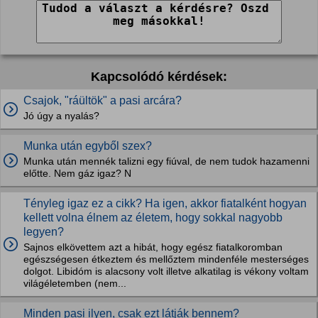
Kapcsolódó kérdések:
Csajok, "ráültök" a pasi arcára?
Jó úgy a nyalás?
Munka után egyből szex?
Munka után mennék talizni egy fiúval, de nem tudok hazamenni
előtte. Nem gáz igaz? N
Tényleg igaz ez a cikk? Ha igen, akkor fiatalként hogyan
kellett volna élnem az életem, hogy sokkal nagyobb
legyen?
Sajnos elkövettem azt a hibát, hogy egész fiatalkoromban
egészségesen étkeztem és mellőztem mindenféle mesterséges
dolgot. Libidóm is alacsony volt illetve alkatilag is vékony voltam
világéletemben (nem...
Minden pasi ilyen, csak ezt látják bennem?