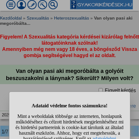
Kezdőoldal
»
Szexualitás
»
Heteroszexualitás
»
Van olyan pasi aki
megoróbálta...
Figyelem! A Szexualitás kategória kérdései kizárólag felnőtt
látogatóinknak szólnak!
Amennyiben még nem vagy 18 éves, a böngésződ Vissza
gombja segítségével hagyd el az oldalt.
Van olyan pasi aki megoróbálta a golyóit
beszuszakolni a lánynak? Sikerült? Milyen volt?
Figyelt kérdés
#szex
#golyó
#here
2025. máj. 16. 22:55
1/7
anonim
válasza: