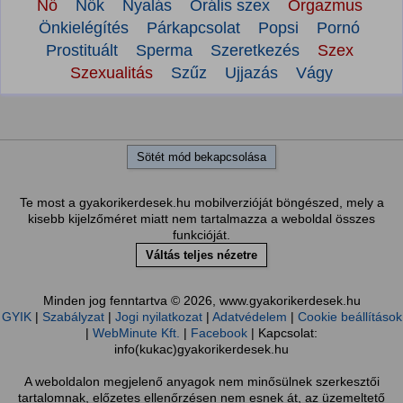
Nő
Nők
Nyalás
Orális szex
Orgazmus
Önkielégítés
Párkapcsolat
Popsi
Pornó
Prostituált
Sperma
Szeretkezés
Szex
Szexualitás
Szűz
Ujjazás
Vágy
Sötét mód bekapcsolása
Te most a gyakorikerdesek.hu mobilverzióját böngészed, mely a
kisebb kijelzőméret miatt nem tartalmazza a weboldal összes
funkcióját.
Váltás teljes nézetre
Minden jog fenntartva © 2026, www.gyakorikerdesek.hu
GYIK
|
Szabályzat
|
Jogi nyilatkozat
|
Adatvédelem
|
Cookie beállítások
|
WebMinute Kft.
|
Facebook
| Kapcsolat:
info(kukac)gyakorikerdesek.hu
A weboldalon megjelenő anyagok nem minősülnek szerkesztői
tartalomnak, előzetes ellenőrzésen nem esnek át, az üzemeltető