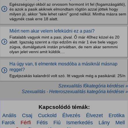
Egészségügyi okból az orvosom hormont írt fel (fogamzásgátló),
és azok a pasik akiknek elmondtam rögtön azzal jöttek hogy
milyen jó, akkor "tele lehet rakni" gond nélkül. Mintha másra sem
vágynék csak erre 18 alatt.
Miért nem akar velem lefeküdni ez a pasi?
Fiatalabb vagyok mint a pasi, jóval. Ő már 40hez közel és 20
alatt. Igazság szerint a röpi edzőm és már 1 éve bele vagyo
zúgva, dumálgatunk instán privátban, de nem akar semmmi
olyan jelet venni amit küldök....
Ha úgy van, ti elmentek mosdóba a másiknál másnap
reggel?
Egyéjszakás kalandról volt szó. Itt vagyok még a pasikánál. 25/n
Szexualitás főkategória kérdései »
Szexualitás - Heteroszexualitás kategória kérdései »
Kapcsolódó témák:
Anális
Csaj
Cuckold
Élvezés
Élvezet
Erotika
Farok
Férfi
Fétis
Fiú
Ismerkedés
Lány
Mell