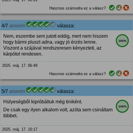
Hasznos számodra ez a válasz?
4/7
anonim
válasza:
Nem, eszembe sem jutott eddig, mert nem hiszem
100%
hogy bármi pluszt adna, vagy jó érzés lenne.
Viszont a szájával rendszeresen kényezteti, az
kárpótol rendesen.
2025. máj. 17. 06:49
Hasznos számodra ez a válasz?
5/7
anonim
válasza:
Hülyeségből kipróbáltuk még tiniként.
100%
De csak egy ilyen alkalom volt, azóta sem csináltam
többet.
2025. máj. 17. 10:17