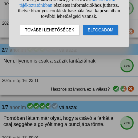
nem kutyák...
72%
2025. máj. 16. 23:00
Hasznos számodra ez a válasz?
2/7
anonim
válasza:
Nem. Ilyenen is csak a szüzik fantáziálnak
69%
2025. máj. 16. 23:11
Hasznos számodra ez a válasz?
3/7
anonim
válasza:
Pornóban láttam már olyat, hogy a csávó a farkát a
70%
csaj seggébe a golyóit meg a puncijába tömte.
2025. máj. 17. 00:01