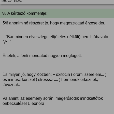
jan. 18. 15:01
7/8 A kérdező kommentje:
5/6 anonim nő részére: jó, hogy megosztottad érzéseidet.
..."Bár minden elvesztegetett(ölelés nélküli) perc hiábavaló.
🙂..."
Értelek, a fenti mondatod nagyon megfogott.
És milyen jó, hogy Közben: + oxitocin ( öröm, szerelem... )
és minusz kortizol ( stresssz .... ) hormonok érkeznek,
távoznak.
Valamint, az esemény során, megerősödik mindkettőtök
önbecsülése! Eleonóra