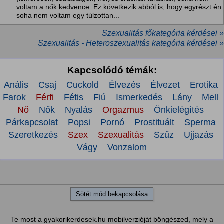
voltam a nők kedvence. Ez következik abból is, hogy egyrészt én
soha nem voltam egy túlzottan...
Szexualitás főkategória kérdései »
Szexualitás - Heteroszexualitás kategória kérdései »
Kapcsolódó témák:
Anális
Csaj
Cuckold
Élvezés
Élvezet
Erotika
Farok
Férfi
Fétis
Fiú
Ismerkedés
Lány
Mell
Nő
Nők
Nyalás
Orgazmus
Önkielégítés
Párkapcsolat
Popsi
Pornó
Prostituált
Sperma
Szeretkezés
Szex
Szexualitás
Szűz
Ujjazás
Vágy
Vonzalom
Sötét mód bekapcsolása
Te most a gyakorikerdesek.hu mobilverzióját böngészed, mely a