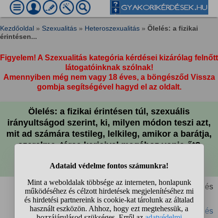
Kezdőoldal
»
Szexualitás
»
Heteroszexualitás
»
Ölelés: a fizikai
érintésen...
Figyelem! A Szexualitás kategória kérdései kizárólag felnőtt
látogatóinknak szólnak!
Amennyiben még nem vagy 18 éves, a böngésződ Vissza
gombja segítségével hagyd el az oldalt.
Ölelés: a fizikai érintésen túl, szexuális
irányultságod szerint, ki, milyen módon teszi azt,
mit ad számára testileg, lelkileg, amikor a barátja,
szerelme, társa karjaival magához vonja őt?
Élményed, korod, nemed köszönettel veszem.
Eleonóra
Figyelt kérdés
#ölelés