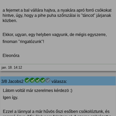
a fejemet a bal vállára hajtva, a nyakára apró forró csókokat
hintve, úgy, hogy a pihe puha szőrszálai is "táncot" járjanak
közben.
Ekkor, ugyan, egy helyben vagyunk, de mégis egyszerre,
finoman "ringatózunk"!
Eleonóra
jan. 18. 14:12
3/8 Jacobs2
válasza:
Látom voltál már szerelmes kérdezö :)
Igen így.
Ezzel a lánnyal a már hűvös őszi esőben csókolóztunk, és