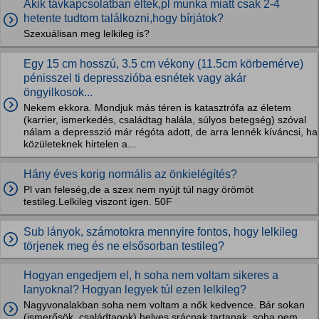
Akik távkapcsolatban éltek,pl munka miatt csak 2-4
hetente tudtom találkozni,hogy bírjátok?
Szexuálisan meg lelkileg is?
Egy 15 cm hosszú, 3.5 cm vékony (11.5cm körbemérve)
pénisszel ti depresszióba esnétek vagy akár
öngyilkosok...
Nekem ekkora. Mondjuk más téren is katasztrófa az életem
(karrier, ismerkedés, családtag halála, súlyos betegség) szóval
nálam a depresszió már régóta adott, de arra lennék kíváncsi, ha
közületeknek hirtelen a...
Hány éves korig normális az önkielégítés?
Pl van feleség,de a szex nem nyújt túl nagy örömöt
testileg.Lelkileg viszont igen. 50F
Sub lányok, számotokra mennyire fontos, hogy lelkileg
törjenek meg és ne elsősorban testileg?
Hogyan engedjem el, h soha nem voltam sikeres a
lanyoknal? Hogyan legyek túl ezen lelkileg?
Nagyvonalakban soha nem voltam a nők kedvence. Bár sokan
(ismerősök, családtagok) helyes srácnak tartanak, soha nem