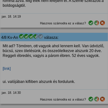
rommá ázva. Míg élek nem felejtem el. A szeme szikrázott a
boldogságtól.
jan. 18. 14:19
Hasznos számodra ez a válasz?
4/8 Kv-An
válasza:
Mit ad? Tömören, ott vagyok ahol lennem kell. Van üdvözlő,
búcsú, szex ölelésünk, és összeölelkezve alszunk 20 éve.
Reggeli ébredés, vagyis a párom ébren. 52 éves vagyok.
[link]
ui. valójában kifliben alszunk és fordulunk.
jan. 18. 14:30
Hasznos számodra ez a válasz?