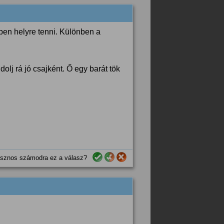
jben helyre tenni. Különben a
olj rá jó csajként. Ő egy barát tök
sznos számodra ez a válasz?