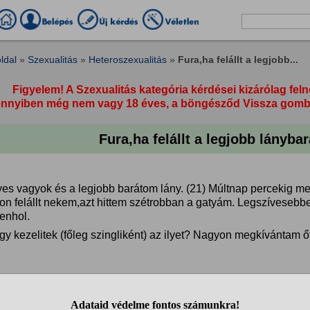
ldal
»
Szexualitás
»
Heteroszexualitás
»
Fura,ha felállt a legjobb...
Figyelem! A Szexualitás kategória kérdései kizárólag feln
nyiben még nem vagy 18 éves, a böngésződ Vissza gombja 
Fura,ha felállt a legjobb lányb
es vagyok és a legjobb barátom lány. (21) Múltnap percekig meg
on felállt nekem,azt hittem szétrobban a gatyám. Legszíveseb
enhol.
gy kezelitek (főleg szingliként) az ilyet? Nagyon megkívántam ő
. 14:09