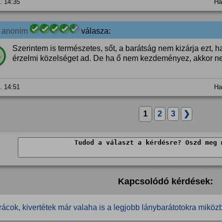
0. 14:35
Ha
3
anonim
válasza:
Szerintem is természetes, sőt, a barátság nem kizárja ezt,
%
érzelmi közelséget ad. De ha ő nem kezdeményez, akkor ne
0. 14:51
Ha
1
2
3
❯
Kapcsolódó kérdések:
rácok, kivertétek már valaha is a legjobb lánybarátotokra miközb