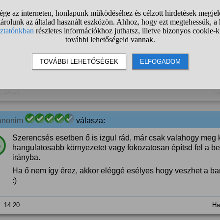
1
2
3
❯
anonim
válasza:
Ha homo vagy akkor igen
%
0. 14:19
Ha
anonim
válasza:
Szerencsés esetben ő is izgul rád, már csak valahogy meg k
%
hangulatosabb környezetet vagy fokozatosan építsd fel a b
irányba.
Ha ő nem így érez, akkor eléggé esélyes hogy veszhet a bar
:)
0. 14:20
Ha