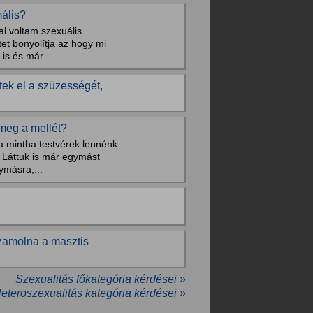
mális?
al voltam szexuális
tet bonyolítja az hogy mi
is és már...
tek el a szüzességét,
meg a mellét?
a mintha testvérek lennénk
. Láttuk is már egymást
ymásra,...
szamolna a masztis
Szexualitás főkategória kérdései »
Heteroszexualitás kategória kérdései »