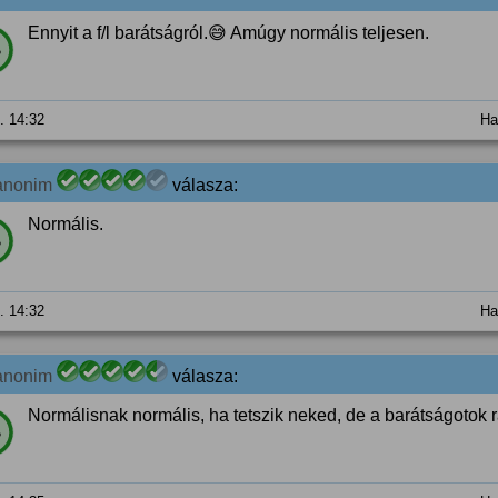
Ennyit a f/l barátságról.😅 Amúgy normális teljesen.
%
0. 14:32
Ha
anonim
válasza:
Normális.
%
0. 14:32
Ha
anonim
válasza:
Normálisnak normális, ha tetszik neked, de a barátságotok 
%