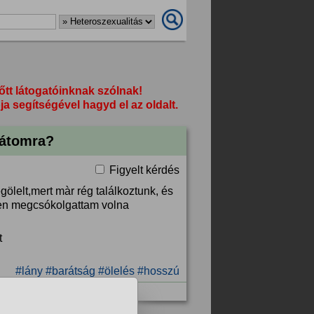
őtt látogatóinknak szólnak!
segítségével hagyd el az oldalt.
arátomra?
Figyelt kérdés
ölelt,mert màr rég találkoztunk, és
ben megcsókolgattam volna
t
#lány
#barátság
#ölelés
#hosszú