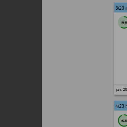
3/23
58
jan. 2
4/23 
91