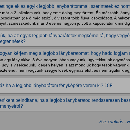
ettingelek az egyik legjobb lánybarátommal, szerintetek ez nor
 már a 2. alkalom volt, hogy eme dolog megtörtént. Én már több lánny
pcsolatban (de ő még szűz), ő viszont több fiúval csókolózott. A helyze
yütt színészkedünk már 3 éve és nagyon jó volt a kapcsolatunk mindig 
iúk, ha az egyik legjobb lánybarátotok megkérne rá, hogy vegyé
egtennétek?
ogyan kérjem meg a legjobb lánybarátomat, hogy hadd fogjam 
an egy lány akivel 3 éve nagyon jóban vagyunk, úgy tekintünk egymásr
 úgy is viselkedünk, idegen helyen is azt mondjuk hogy tesók vagyunk
eztelenül, nem vagyunk szégyellősek egymás előtt és nem izgulunk eg
áz ha a legjobb lánybarátom fényképére verem ki? 18F
erfikent beinditana, ha a legjobb lanybaratod rendszeresen be
lmenyeirol?
Szexualitás - 