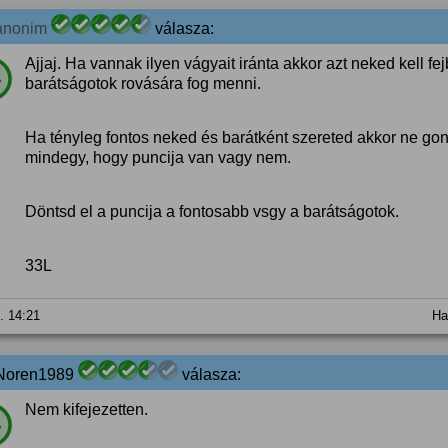
anonim
válasza:
Ajjaj. Ha vannak ilyen vágyait iránta akkor azt neked kell fe
%
barátságotok rovására fog menni.
Ha tényleg fontos neked és barátként szereted akkor ne gond
mindegy, hogy puncija van vagy nem.
Döntsd el a puncija a fontosabb vsgy a barátságotok.
33L
0. 14:21
Ha
Noren1989
válasza:
Nem kifejezetten.
%