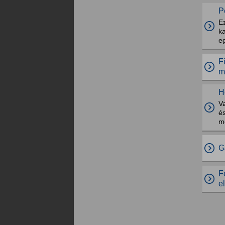
P
Ez
ka
eg
F
m
H
V
és
m
G
F
e