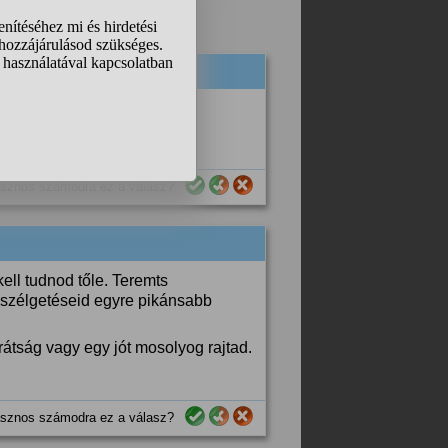
sznos számodra ez a válasz?
ell tudnod tőle. Teremts
eszélgetéseid egyre pikánsabb
átság vagy egy jót mosolyog rajtad.
sznos számodra ez a válasz?