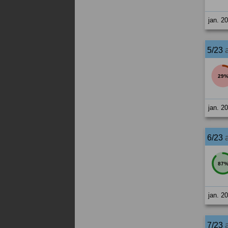
jan. 2
5/23
29
jan. 2
6/23
87
jan. 2
7/23