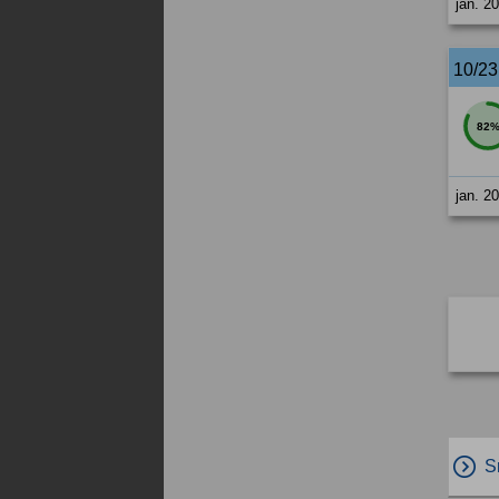
jan. 2
10/2
82
jan. 2
S