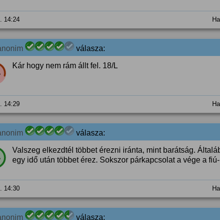
0. 14:24
Ha
anonim
válasza:
Kár hogy nem rám állt fel. 18/L
%
0. 14:29
Ha
anonim
válasza:
Valszeg elkezdtél többet érezni iránta, mint barátság. Általáb
%
egy idő után többet érez. Sokszor párkapcsolat a vége a fiú
0. 14:30
Ha
anonim
válasza: