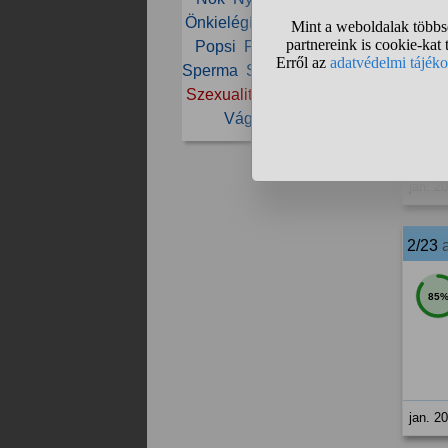
Önkielégítés
Párkapcsolat
Popsi
Pornó
Prostituált
Sperma
Szeretkezés
Szex
1/23
Szexualitás
Szűz
Ujjazás
Vágy
Vonzalom
17
jan. 2
2/23
85
jan. 2