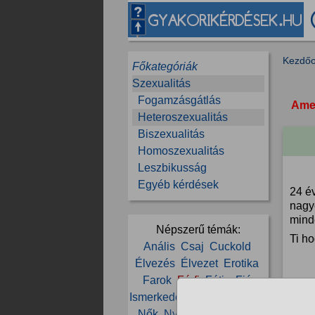
Kezdőo
Főkategóriák
Szexualitás
Fogamzásgátlás
Amen
Heteroszexualitás
Biszexualitás
Homoszexualitás
Leszbikusság
Egyéb kérdések
24 év
nagy
mind
Népszerű témák:
Ti ho
Anális
Csaj
Cuckold
Élvezés
Élvezet
Erotika
Farok
Férfi
Fétis
Fiú
jan. 20
Ismerkedés
Lány
Mell
Nő
Nők
Nyalás
Orgazmus