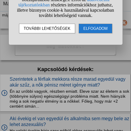
Magamnak.
máj. 10. 15:54
Hasznos számodra ez a válasz?
Kapcsolódó kérdések:
Szerintetek a férfiak mekkora része marad egyedül vagy
akár szűz, a nők pénisz méret igénye miatt?
Én az uróbbi vagyok, részben emiatt. Eleve szar az életem a sok
(többnyire súlyos) egészségügyi probléma miatt. Nem hiányzik
még a sok negatív élmény is a nőkkel. Főleg, hogy már +2
centiért simán...
Aki évekig el van egyedül és alkalmiba sem megy bele az
lehet aszexuális?
Ha valaki évekig bírja szex nélkül akkor aszexuális lehet vagy