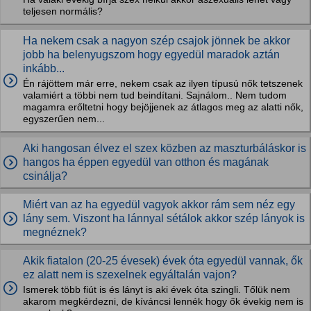
teljesen normális?
Ha nekem csak a nagyon szép csajok jönnek be akkor
jobb ha belenyugszom hogy egyedül maradok aztán
inkább...
Én rájöttem már erre, nekem csak az ilyen típusú nők tetszenek
valamiért a többi nem tud beindítani. Sajnálom.. Nem tudom
magamra erőltetni hogy bejöjjenek az átlagos meg az alatti nők,
egyszerűen nem...
Aki hangosan élvez el szex közben az maszturbáláskor is
hangos ha éppen egyedül van otthon és magának
csinálja?
Miért van az ha egyedül vagyok akkor rám sem néz egy
lány sem. Viszont ha lánnyal sétálok akkor szép lányok is
megnéznek?
Akik fiatalon (20-25 évesek) évek óta egyedül vannak, ők
ez alatt nem is szexelnek egyáltalán vajon?
Ismerek több fiút is és lányt is aki évek óta szingli. Tőlük nem
akarom megkérdezni, de kíváncsi lennék hogy ők évekig nem is