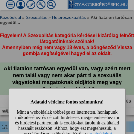
Kezdőoldal
»
Szexualitás
»
Heteroszexualitás
»
Aki fiatalon tartósan
egyedül...
Figyelem! A Szexualitás kategória kérdései kizárólag felnőtt
látogatóinknak szólnak!
Amennyiben még nem vagy 18 éves, a böngésződ Vissza
gombja segítségével hagyd el az oldalt.
Aki fiatalon tartósan egyedül van, vagy azért mert
nem talál vagy nem akar párt ti a szexuális
vágyatokat magatoknak oldjátok meg vagy
alkalmizni szoktatok?
Figyelt kérdés
máj. 10. 15:38
1/1 Crying in the shower
válasza: