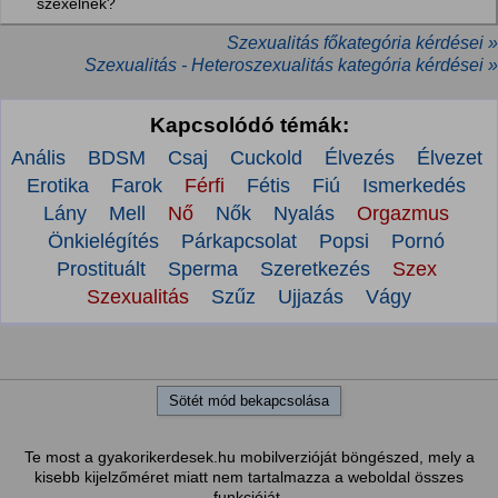
szexelnek?
Szexualitás főkategória kérdései »
Szexualitás - Heteroszexualitás kategória kérdései »
Kapcsolódó témák:
Anális
BDSM
Csaj
Cuckold
Élvezés
Élvezet
Erotika
Farok
Férfi
Fétis
Fiú
Ismerkedés
Lány
Mell
Nő
Nők
Nyalás
Orgazmus
Önkielégítés
Párkapcsolat
Popsi
Pornó
Prostituált
Sperma
Szeretkezés
Szex
Szexualitás
Szűz
Ujjazás
Vágy
Sötét mód bekapcsolása
Te most a gyakorikerdesek.hu mobilverzióját böngészed, mely a
kisebb kijelzőméret miatt nem tartalmazza a weboldal összes
funkcióját.