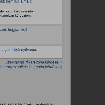
sőbb nem tudja majd
lenkázni kell, szerintem
ál komolyan kérdeztem,
zert: hogyan kell
e a gazfickók nyilvános
Szexualitás főkategória kérdései »
Heteroszexualitás kategória kérdései »
solat:
info(kukac)gyakorikerdesek.hu