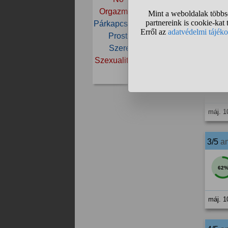
Orgazmus
Önkielégítés
Párkapcsolat
Popsi
Pornó
máj. 1
Prostituált
Sperma
Szeretkezés
Szex
2/5 
Szexualitás
Szűz
Ujjazás
Vágy
93
máj. 1
3/5
a
62
máj. 1