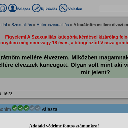
ldal
»
Szexualitás
»
Heteroszexualitás
»
A barátnőm mellére élveztem.
Figyelem! A Szexualitás kategória kérdései kizárólag feln
nyiben még nem vagy 18 éves, a böngésződ Vissza gombja 
arátnőm mellére élveztem. Miközben magamnak 
llére élvezzek kuncogott. Olyan volt mint aki vi
mit jelent?
0. 16:28
nonim
válasza:
Öröm a neve. Biztos jó volt amit csinaltálm. Az élégedetség i
%