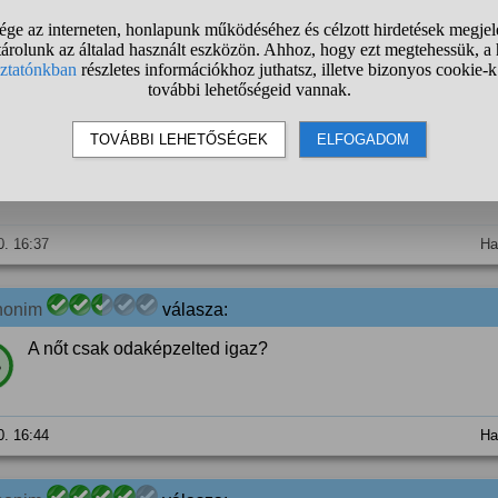
0. 16:36
Ha
MTamas2
válasza:
Tetszett neki.
%
0. 16:37
Ha
nonim
válasza:
A nőt csak odaképzelted igaz?
%
0. 16:44
Ha