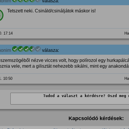
nonim
válasza:
Tetszett neki. Csináld/csináljátok máskor is!
%
0. 17:14
Ha
nonim
válasza:
 szemszögéből nézve vicces volt, hogy polírozol egy hurkapálcát
znia vele, mert a gilisztát nehezebb sikálni, mint egy anakondát
1. 10:50
Ha
Kapcsolódó kérdések: