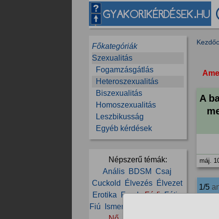
Kezdőo
Főkategóriák
Szexualitás
Fogamzásgátlás
Amen
Heteroszexualitás
Biszexualitás
A b
Homoszexualitás
me
Leszbikusság
Egyéb kérdések
Népszerű témák:
máj. 1
Anális
BDSM
Csaj
Cuckold
Élvezés
Élvezet
1/5
a
Erotika
Farok
Férfi
Fétis
Fiú
Ismerkedés
Lány
Mell
92
Nő
Nők
Nyalás