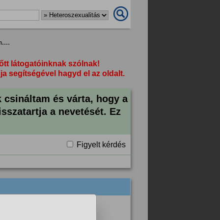
...
őtt látogatóinknak szólnak!
segítségével hagyd el az oldalt.
csináltam és várta, hogy a
sszatartja a nevetését. Ez
Figyelt kérdés
s kivaltja ezt