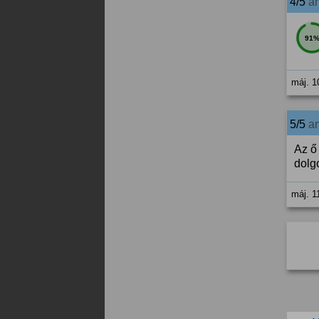
4/5
a
91
máj. 1
5/5
a
Az ő
dolgo
máj. 1