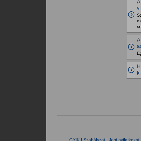
A
v
Sz
ez
s
A
a
Eg
H
k
GYIK
|
Szabályzat
|
Jogi nyilatkozat