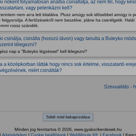
ki nőként folyamatosan análba csináltatja, az nem fél, hogy ké
isszatartani, vagy pelenkázni kell?
erintem nem arra lett kitalálva. Plusz amúgy sok idősebbet amúgy is pe
 felgyorsítja. A fertőzésekről nem beszélve, pláne ha cserélgetik. Hal
emmi rossz szándék.
ki csinálja, csinálta (hosszú távon) vagy tanulta a Buteyko móds
szerint lélegezni?
ész nap a "Buteyko légzéssel" kell lélegezni?
a a középkorban látták hogy nincs sok értelme, visszatartó erej
ivégzésének, miért csinálták?
Szexualitás - 
Sötét mód bekapcsolása
Minden jog fenntartva © 2026, www.gyakorikerdesek.hu
|
Adatvédelem
|
Cookie beállítások
|
WebMinute Kft.
|
Facebook
| Kapc