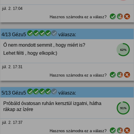
júl. 2. 17:04
Hasznos számodra ez a válasz?
4/13 Gézu5
válasza:
Ő nem mondott semmit , hogy miért is?
62%
Lehet félti , hogy elkopik:)
júl. 2. 17:31
Hasznos számodra ez a válasz?
5/13 Gézu5
válasza:
Próbáld óvatosan ruhán kersztül izgatni, hátha
91%
rákap az ízére
júl. 2. 17:37
Hasznos számodra ez a válasz?