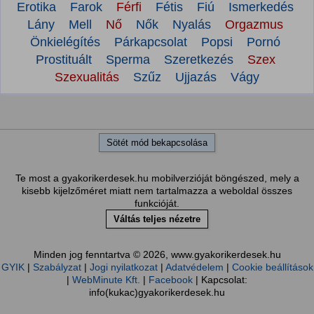
Erotika
Farok
Férfi
Fétis
Fiú
Ismerkedés
Lány
Mell
Nő
Nők
Nyalás
Orgazmus
Önkielégítés
Párkapcsolat
Popsi
Pornó
Prostituált
Sperma
Szeretkezés
Szex
Szexualitás
Szűz
Ujjazás
Vágy
Sötét mód bekapcsolása
Te most a gyakorikerdesek.hu mobilverzióját böngészed, mely a
kisebb kijelzőméret miatt nem tartalmazza a weboldal összes
funkcióját.
Váltás teljes nézetre
Minden jog fenntartva © 2026, www.gyakorikerdesek.hu
GYIK
|
Szabályzat
|
Jogi nyilatkozat
|
Adatvédelem
|
Cookie beállítások
|
WebMinute Kft.
|
Facebook
| Kapcsolat:
info(kukac)gyakorikerdesek.hu