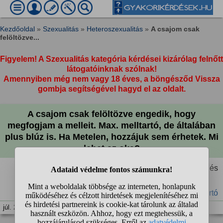
Kezdőoldal
»
Szexualitás
»
Heteroszexualitás
»
A csajom csak
felöltözve...
Figyelem! A Szexualitás kategória kérdései kizárólag felnőtt
látogatóinknak szólnak!
Amennyiben még nem vagy 18 éves, a böngésződ Vissza
gombja segítségével hagyd el az oldalt.
A csajom csak felöltözve engedik, hogy
megfogjam a melleit. Max. melltartó, de általában
plus blúz is. Ha Metelen, hozzájuk sem érhetek. Mi
lehet az oka?
Figyelt kérdés
#szex
#csaj
#melltartó
júl. 2. 16:36