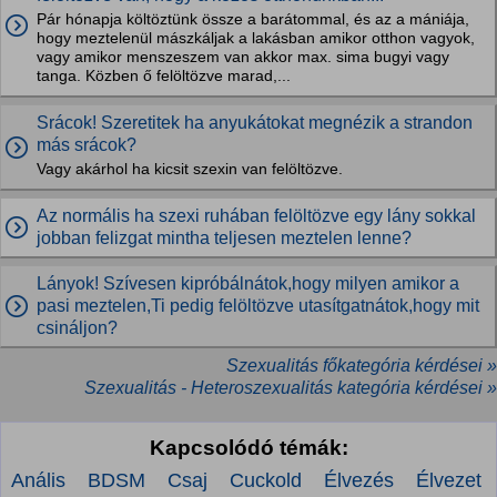
Pár hónapja költöztünk össze a barátommal, és az a mániája,
hogy meztelenül mászkáljak a lakásban amikor otthon vagyok,
vagy amikor menszeszem van akkor max. sima bugyi vagy
tanga. Közben ő felöltözve marad,...
Srácok! Szeretitek ha anyukátokat megnézik a strandon
más srácok?
Vagy akárhol ha kicsit szexin van felöltözve.
Az normális ha szexi ruhában felöltözve egy lány sokkal
jobban felizgat mintha teljesen meztelen lenne?
Lányok! Szívesen kipróbálnátok,hogy milyen amikor a
pasi meztelen,Ti pedig felöltözve utasítgatnátok,hogy mit
csináljon?
Szexualitás főkategória kérdései »
Szexualitás - Heteroszexualitás kategória kérdései »
Kapcsolódó témák:
Anális
BDSM
Csaj
Cuckold
Élvezés
Élvezet