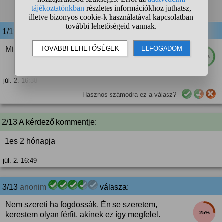
1
2
❯
1/13
anonim
válasza:
Mióta vagytok együtt? Még szégyenlős lehet
82%
júl. 2. 16:38
Hasznos számodra ez a válasz?
2/13 A kérdező kommentje:
1es 2 hónapja
júl. 2. 16:49
3/13
anonim
válasza:
Nem szereti ha fogdossák. Én se szeretem,
25%
kerestem olyan férfit, akinek ez így megfelel.