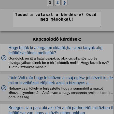
1
2
❯
Kapcsolódó kérdések:
Hogy bírják ki a forgalmi oktatók,ha szexi lányok alig
felöltözve ülnek mellettük?
Gondolok én itt a fiatal csajokra, akik cicivillantós top és
rövidgatyában ülnek be a férfi oktatók mellé. Hogy kezelik ezt?
Tudtok sztorikat mesélni.
Fiúk! Volt már hogy felöltözve a csaj egész jól nézett ki, de
mikor levetkőzött előjöttek azok a bizonyos a...
Néhány csaj tökélyre fejlesztette hogy a semmiből a maxot
kihozza ilyenformán. Aztán van a nagy csattanás amikor kiderül a
pőre igazság.
Beteges az a pasi aki azt kéri a női partnerétől,miközben ő
felöltözve van, hogy a közös otthonunkban...