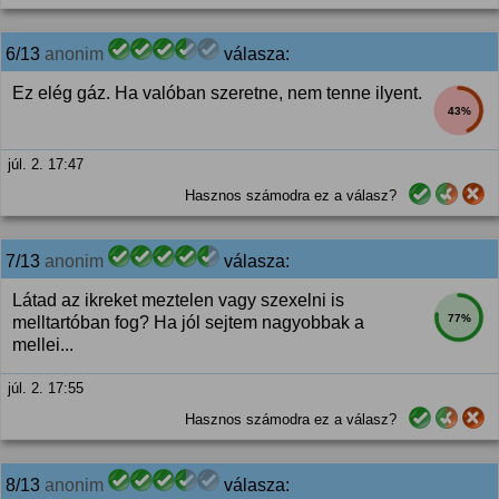
6/13
anonim
válasza:
Ez elég gáz. Ha valóban szeretne, nem tenne ilyent.
43%
júl. 2. 17:47
Hasznos számodra ez a válasz?
7/13
anonim
válasza:
Látad az ikreket meztelen vagy szexelni is
77%
melltartóban fog? Ha jól sejtem nagyobbak a
mellei...
júl. 2. 17:55
Hasznos számodra ez a válasz?
8/13
anonim
válasza: