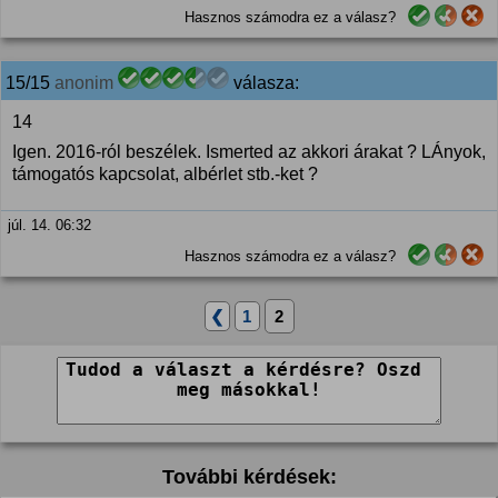
Hasznos számodra ez a válasz?
15/15
anonim
válasza:
14
Igen. 2016-ról beszélek. Ismerted az akkori árakat ? LÁnyok,
támogatós kapcsolat, albérlet stb.-ket ?
júl. 14. 06:32
Hasznos számodra ez a válasz?
❮
1
2
További kérdések: