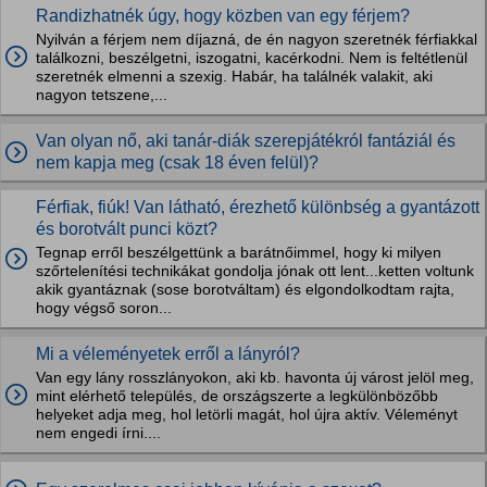
Randizhatnék úgy, hogy közben van egy férjem?
Nyilván a férjem nem díjazná, de én nagyon szeretnék férfiakkal
találkozni, beszélgetni, iszogatni, kacérkodni. Nem is feltétlenül
szeretnék elmenni a szexig. Habár, ha találnék valakit, aki
nagyon tetszene,...
Van olyan nő, aki tanár-diák szerepjátékról fantáziál és
nem kapja meg (csak 18 éven felül)?
Férfiak, fiúk! Van látható, érezhető különbség a gyantázott
és borotvált punci közt?
Tegnap erről beszélgettünk a barátnőimmel, hogy ki milyen
szőrtelenítési technikákat gondolja jónak ott lent...ketten voltunk
akik gyantáznak (sose borotváltam) és elgondolkodtam rajta,
hogy végső soron...
Mi a véleményetek erről a lányról?
Van egy lány rosszlányokon, aki kb. havonta új várost jelöl meg,
mint elérhető település, de országszerte a legkülönbözőbb
helyeket adja meg, hol letörli magát, hol újra aktív. Véleményt
nem engedi írni....