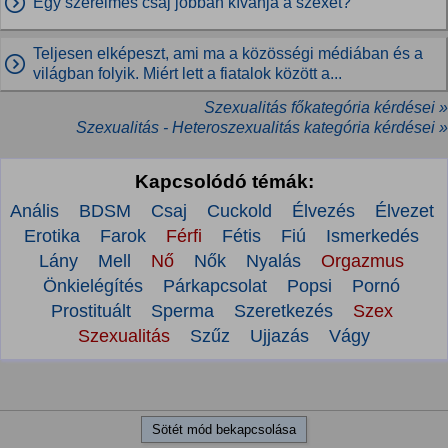
Egy szerelmes csaj jobban kívánja a szexet?
Teljesen elképeszt, ami ma a közösségi médiában és a
világban folyik. Miért lett a fiatalok között a...
Szexualitás főkategória kérdései »
Szexualitás - Heteroszexualitás kategória kérdései »
Kapcsolódó témák:
Anális
BDSM
Csaj
Cuckold
Élvezés
Élvezet
Erotika
Farok
Férfi
Fétis
Fiú
Ismerkedés
Lány
Mell
Nő
Nők
Nyalás
Orgazmus
Önkielégítés
Párkapcsolat
Popsi
Pornó
Prostituált
Sperma
Szeretkezés
Szex
Szexualitás
Szűz
Ujjazás
Vágy
Sötét mód bekapcsolása