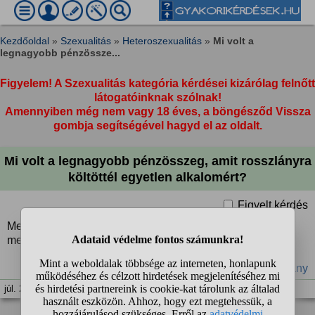
Kezdőoldal
»
Szexualitás
»
Heteroszexualitás
»
Mi volt a
legnagyobb pénzössze...
Figyelem! A Szexualitás kategória kérdései kizárólag felnőtt
látogatóinknak szólnak!
Amennyiben még nem vagy 18 éves, a böngésződ Vissza
gombja segítségével hagyd el az oldalt.
Mi volt a legnagyobb pénzösszeg, amit rosszlányra
költöttél egyetlen alkalomért?
Figyelt kérdés
Mennyi ideig tartott az együttlét? Melyik évben volt? Végül
megérte?
#szex
#prostituált
#pénz
#rosszlány
júl. 2. 17:56