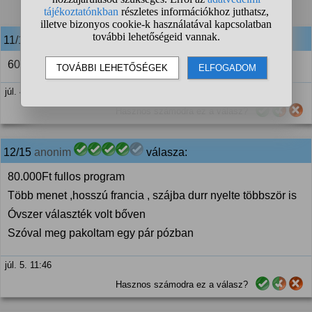
❮
1
2
11/15
anonim
válasza:
60 000 ft
júl. 4. 23:38
Hasznos számodra ez a válasz?
12/15
anonim
válasza:
80.000Ft fullos program
Több menet ,hosszú francia , szájba durr nyelte többször is
Óvszer választék volt bőven
Szóval meg pakoltam egy pár pózban
júl. 5. 11:46
Hasznos számodra ez a válasz?