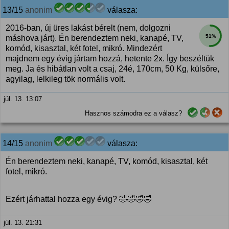
13/15
anonim
válasza:
2016-ban, új üres lakást bérelt (nem, dolgozni
51%
máshova járt). Én berendeztem neki, kanapé, TV,
komód, kisasztal, két fotel, mikró. Mindezért
majdnem egy évig jártam hozzá, hetente 2x. Így beszéltük
meg. Ja és hibátlan volt a csaj, 24é, 170cm, 50 Kg, külsőre,
agyilag, lelkileg tök normális volt.
júl. 13. 13:07
Hasznos számodra ez a válasz?
14/15
anonim
válasza:
Én berendeztem neki, kanapé, TV, komód, kisasztal, két
fotel, mikró.
Ezért járhattal hozza egy évig? 🤣🤣🤣🤣
júl. 13. 21:31