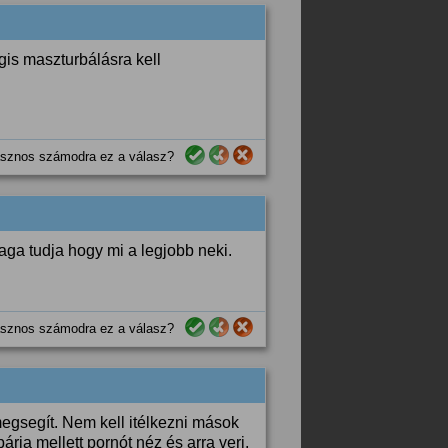
gis maszturbálásra kell
sznos számodra ez a válasz?
aga tudja hogy mi a legjobb neki.
sznos számodra ez a válasz?
megsegít. Nem kell itélkezni mások
rja mellett pornót néz és arra veri,