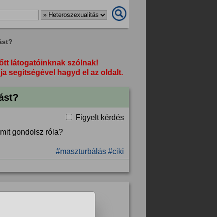
ást?
őtt látogatóinknak szólnak!
segítségével hagyd el az oldalt.
ást?
Figyelt kérdés
mit gondolsz róla?
#maszturbálás
#ciki