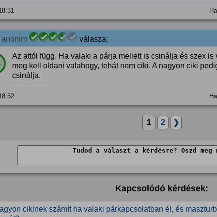
 18:31
Ha
6
anonim
válasza:
Az attól függ. Ha valaki a párja mellett is csinálja és szex is
%
meg kell oldani valahogy, tehát nem ciki. A nagyon ciki pedi
csinálja.
 18:52
Ha
1
2
❯
Kapcsolódó kérdések:
agyon cikinek számít ha valaki párkapcsolatban él, és maszturb