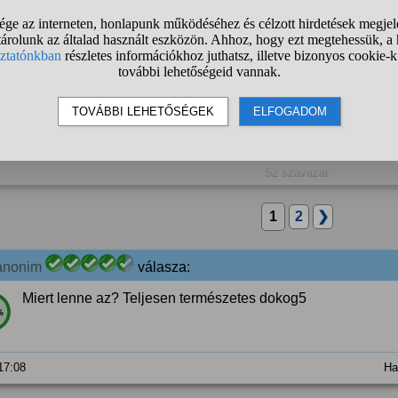
2. Csaj vagyok, szerintem ciki
3. Pasi vagyok, szerintem tök okés
4. Csaj vagyok, szerintem tök okés
5. Egyéb
52 szavazat
1
2
❯
anonim
válasza:
Miert lenne az? Teljesen természetes dokog5
%
 17:08
Ha