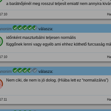
a barátnőjénél meg rosszul teljesít emiatt/ nem annyira kivá
 17:10
Ha
anonim
válasza:
időnként maszturbálni teljesen normális
%
függőnek lenni vagy egyéb ami ehhez köthető furcsaság m
 17:10
Ha
anonim
válasza:
Nem ciki, de nem is jó dolog. (Hiába lett ez “normalizálva”)
%
 17:11
Ha