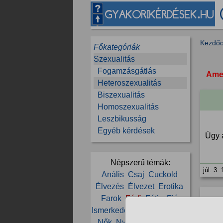
Kezdőo
Főkategóriák
Szexualitás
Fogamzásgátlás
Amen
Heteroszexualitás
Biszexualitás
Homoszexualitás
Leszbikusság
Egyéb kérdések
Úgy 
Népszerű témák:
júl. 3.
Anális
Csaj
Cuckold
Élvezés
Élvezet
Erotika
Farok
Férfi
Fétis
Fiú
Ismerkedés
Lány
Mell
Nő
Nők
Nyalás
Orgazmus