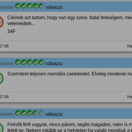
anonim
válasza:
Cikinek azt tartom, hogy van egy szexi, fiatal feleségem, mé
%
vetemedjek...
34F
 17:08
Ha
anonim
válasza:
Szerintem teljesen normális cselekedet. Elvileg mindenki m
%
 17:09
Ha
anonim
válasza:
Felnőtt férfi vagyok, nincs párom, segíts magadon, isten is 
%
felett se. Nekem inkább az a helytelen ha valaki mondjuk a pá