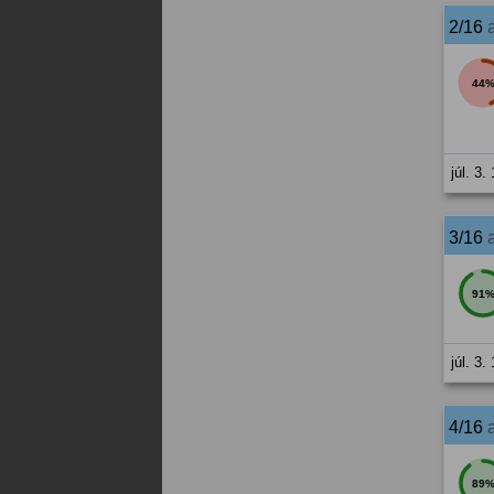
2/16
44
júl. 3.
3/16
91
júl. 3.
4/16
89