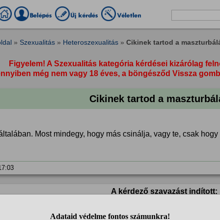
ldal
»
Szexualitás
»
Heteroszexualitás
»
Cikinek tartod a maszturbál
Figyelem! A Szexualitás kategória kérdései kizárólag feln
nyiben még nem vagy 18 éves, a böngésződ Vissza gombja 
Cikinek tartod a maszturbál
általában. Most mindegy, hogy más csinálja, vagy te, csak hogy 
 17:03
A kérdező szavazást indított:
1. Pasi vagyok, szerintem ciki