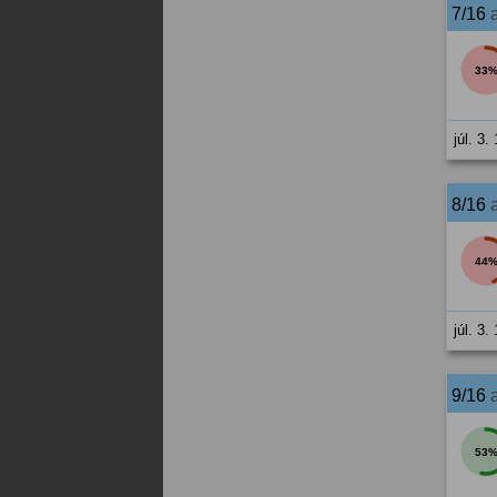
7/16
33
júl. 3.
8/16
44
júl. 3.
9/16
53