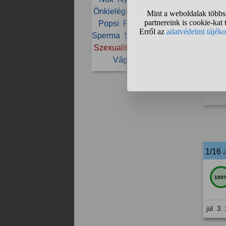
Önkielégítés
Párkapcsolat
Popsi
Pornó
Prostituált
Sperma
Szeretkezés
Szex
Szexualitás
Szűz
Ujjazás
Vágy
Vonzalom
1/16
100
júl. 3.