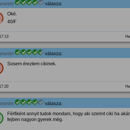
anonim
válasza:
Oké.
%
40/F
 17:13
Ha
anonim
válasza:
Sosem éreztem cikinek.
%
 17:20
Ha
anonim
válasza:
Férfiként annyit tudok mondani, hogy aki szerint ciki ha akár 
%
fejben nagyon gyerek még.