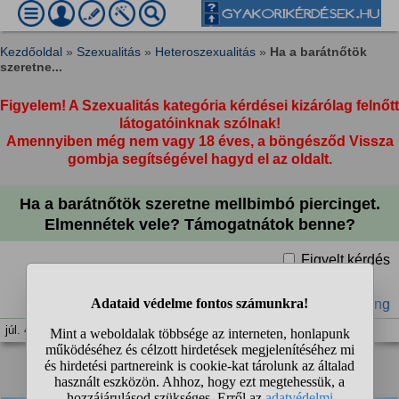
Kezdőoldal
»
Szexualitás
»
Heteroszexualitás
»
Ha a barátnőtök
szeretne...
Figyelem! A Szexualitás kategória kérdései kizárólag felnőtt
látogatóinknak szólnak!
Amennyiben még nem vagy 18 éves, a böngésződ Vissza
gombja segítségével hagyd el az oldalt.
Ha a barátnőtök szeretne mellbimbó piercinget.
Elmennétek vele? Támogatnátok benne?
Figyelt kérdés
#piercing
júl. 4. 00:57
❮
1
2