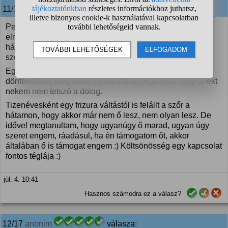
11/17
anonim
válasza:
Persze, elmennék és támogatnám benne, de előtte
elmondanám, hogy mikre számítson. Vannak előnyei és
hátrányai is. Lebeszélni nem beszélném le, de ha nem
szeretne, rá se szeretném venni.
Egész egyszerűen a saját páromat támogatom a saját
döntéseiben, még akkor is, ha utána megbánja, vagy direkt
nekem nem tetsző a dolog.
Tizenévesként egy frizura váltástól is felállt a szőr a
hátamon, hogy akkor már nem ő lesz, nem olyan lesz. De
idővel megtanultam, hogy ugyanúgy ő marad, ugyan úgy
szeret engem, ráadásul, ha én támogatom őt, akkor
általában ő is támogat engem :) Költsönösség egy kapcsolat
fontos téglája :)
júl. 4. 10:41
Hasznos számodra ez a válasz?
12/17
anonim
válasza: