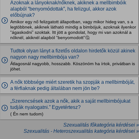
Azoknak a lányoknak/nőknek, akiknek a mellbimbóik
alapból “benyomódottak”, ha felizgul, akkor azok
előbújnak?
Amikor egy nő felizgatott állapotban, vagy mikor hideg van, s a
legtöbbnek, akiknek látható mindig a bimbójuk, azoknak ilyenkor
“ágaskodni” szoktak. Itt jött a gondolat, hogy mi van azoknál a
nőknél, akiknél alapból “benyomodott”🤔
Tudtok olyan lányt a fizetős oldalon hirdetők közül akinek
nagyon nagy mellbimbója van?
Átlagosnál nagyobb, hosszabb. Köszönöm ha írtok, privátban is
jöhet.
A nők többsége miért szeretik ha szopják a mellbimbóját,
a férfiaknak pedig általában nem jön be?
„Szerencsések azok a nők, akik a saját mellbimbójukat
tudják nyalogatni.” Egyetértesz?
( Én nem tudom)
Szexualitás főkategória kérdései »
Szexualitás - Heteroszexualitás kategória kérdései »