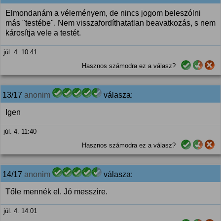
Elmondanám a véleményem, de nincs jogom beleszólni
más "testébe". Nem visszafordíthatatlan beavatkozás, s nem
károsítja vele a testét.
júl. 4. 10:41
Hasznos számodra ez a válasz?
13/17
anonim
válasza:
Igen
júl. 4. 11:40
Hasznos számodra ez a válasz?
14/17
anonim
válasza:
Tőle mennék el. Jó messzire.
júl. 4. 14:01