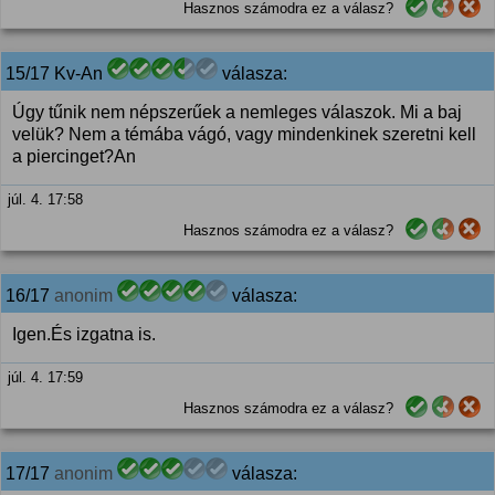
Hasznos számodra ez a válasz?
15/17 Kv-An
válasza:
Úgy tűnik nem népszerűek a nemleges válaszok. Mi a baj
velük? Nem a témába vágó, vagy mindenkinek szeretni kell
a piercinget?An
júl. 4. 17:58
Hasznos számodra ez a válasz?
16/17
anonim
válasza:
Igen.És izgatna is.
júl. 4. 17:59
Hasznos számodra ez a válasz?
17/17
anonim
válasza: