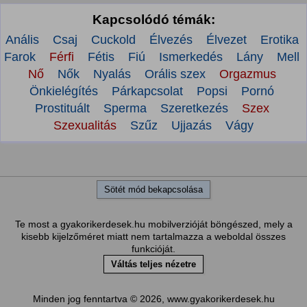
Kapcsolódó témák:
Anális
Csaj
Cuckold
Élvezés
Élvezet
Erotika
Farok
Férfi
Fétis
Fiú
Ismerkedés
Lány
Mell
Nő
Nők
Nyalás
Orális szex
Orgazmus
Önkielégítés
Párkapcsolat
Popsi
Pornó
Prostituált
Sperma
Szeretkezés
Szex
Szexualitás
Szűz
Ujjazás
Vágy
Sötét mód bekapcsolása
Te most a gyakorikerdesek.hu mobilverzióját böngészed, mely a
kisebb kijelzőméret miatt nem tartalmazza a weboldal összes
funkcióját.
Váltás teljes nézetre
Minden jog fenntartva © 2026, www.gyakorikerdesek.hu