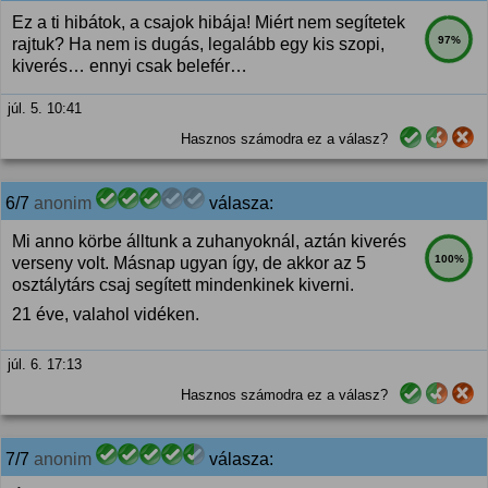
Ez a ti hibátok, a csajok hibája! Miért nem segítetek
97%
rajtuk? Ha nem is dugás, legalább egy kis szopi,
kiverés… ennyi csak belefér…
júl. 5. 10:41
Hasznos számodra ez a válasz?
6/7
anonim
válasza:
Mi anno körbe álltunk a zuhanyoknál, aztán kiverés
100%
verseny volt. Másnap ugyan így, de akkor az 5
osztálytárs csaj segített mindenkinek kiverni.
21 éve, valahol vidéken.
júl. 6. 17:13
Hasznos számodra ez a válasz?
7/7
anonim
válasza: