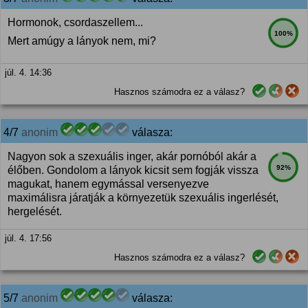
Hormonok, csordaszellem...
100%
Mert amúgy a lányok nem, mi?
júl. 4. 14:36
Hasznos számodra ez a válasz?
4/7
anonim
válasza:
Nagyon sok a szexuális inger, akár pornóból akár a
92%
élőben. Gondolom a lányok kicsit sem fogják vissza
magukat, hanem egymással versenyezve
maximálisra járatják a környezetük szexuális ingerlését,
hergelését.
júl. 4. 17:56
Hasznos számodra ez a válasz?
5/7
anonim
válasza: