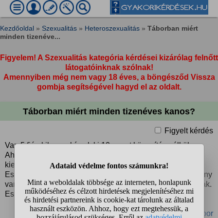
Kezdőoldal
»
Szexualitás
»
Heteroszexualitás
»
Táborban miért
minden tizenéve...
Figyelem! A Szexualitás kategória kérdései kizárólag felnőtt
látogatóinknak szólnak!
Amennyiben még nem vagy 18 éves, a böngésződ Vissza
gombja segítségével hagyd el az oldalt.
Táborban miért minden tizenéves kanos?
Figyelt kérdés
Van 5 fiú akik nem bírnak ki 10 napot könnyítés nélkül.
Ahogy van egy kis szabadidőnk, akkor ők egyből mennek
kielégíteni magukat a mosdóban. Nyomott ott hagyják...
Esténként fürdés közben (közös tusoló van, és csak függöny
van, de közte falak nincsenek) is folyamatosan ezt csinálják.
Este is...
#önkielégítés
#tábor