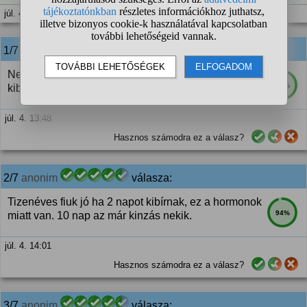
júl. 4. 13:38
1/7
anonim
válasza:
Nem hallottam még olyan tizenéves fiúról, aki
92%
kibírna 10 napot hoki nélkül.
júl. 4. 13:48
Hasznos számodra ez a válasz?
2/7
anonim
válasza:
Tizenéves fiuk jó ha 2 napot kibírnak, ez a hormonok
94%
miatt van. 10 nap az már kinzás nekik.
júl. 4. 14:01
Hasznos számodra ez a válasz?
3/7
anonim
válasza: