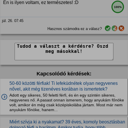
Én is ilyen voltam, ez természetes! :D
100%
júl. 26. 07:45
Hasznos számodra ez a válasz?
Kapcsolódó kérdések:
50-60 közötti férfiak! Ti lefeküdnétek olyan negyvenes
nővel, akit még tizenéves korában is ismertetek?
Adott egy sikeres, 50 feletti férfi, és én egy szintén sikeres,
negyvenes nő. A pasast onnan ismerem, hogy anyukám főnöke
volt, amikor én még csak középiskolába jártam. Most már nem
anyukám főnöke, hanem...
Miért szívja ki a nyakamat? 39 éves, komoly beosztásban
dolgozó férfi a barátom. Amikor tudja, hogy több...