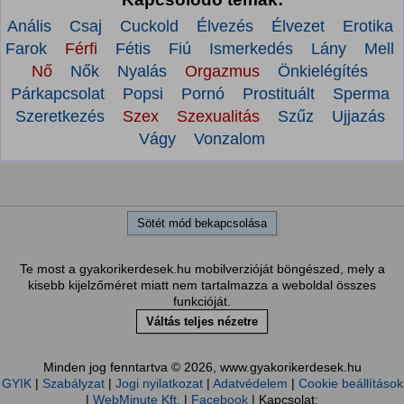
Anális
Csaj
Cuckold
Élvezés
Élvezet
Erotika
Farok
Férfi
Fétis
Fiú
Ismerkedés
Lány
Mell
Nő
Nők
Nyalás
Orgazmus
Önkielégítés
Párkapcsolat
Popsi
Pornó
Prostituált
Sperma
Szeretkezés
Szex
Szexualitás
Szűz
Ujjazás
Vágy
Vonzalom
Sötét mód bekapcsolása
Te most a gyakorikerdesek.hu mobilverzióját böngészed, mely a
kisebb kijelzőméret miatt nem tartalmazza a weboldal összes
funkcióját.
Váltás teljes nézetre
Minden jog fenntartva © 2026, www.gyakorikerdesek.hu
GYIK
|
Szabályzat
|
Jogi nyilatkozat
|
Adatvédelem
|
Cookie beállítások
|
WebMinute Kft.
|
Facebook
| Kapcsolat: