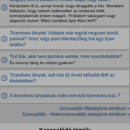
Kérdeztem őt is, annyit mond, hogy elragadta a hév. Mondtam
többször, hogy nekem kellemetlen az emberek előtt,
komolytalannak érzem magam. Próbálom takargatni vagy
alapozót rávinni. Miért csinálhat ilyet 40es férfi?
Tizenéves lányok! Voltatok már együtt negyven körüli
pasival? Vonz vagy pont ellenkezőleg hat egy ilyen
találka?
Tini fiúk, akik nem pornóra veritek, mire maszturbáltok?
És mennyi ideig és milyen gyakran?
Tizenéves lányok, volt már tíz évvel idősebb férfi az
életetekben?
A tizenéves lányoknak miért nem kell tizenéves srác ?
Szexualitás főkategória kérdései »
Szexualitás - Heteroszexualitás kategória kérdései »
Kapcsolódó témák: