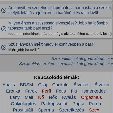
Amennyiben szeretnénk kipróbálni a hármasban a szexet,
melyik felállás a jobb: én, a barátnőm és rajta kívül...
Milyen érzés a szüzesség elvesztése? Jobb ha idősebb
tapasztaltabb pasi teszi?
tudom mindenkinek más,de mégis aki akar írhat sztorit privibe :-)
Szűz lányban miért megy el könnyebben a pasi?
Miért jobb ha szűk?
Szexualitás főkategória kérdései »
Szexualitás - Heteroszexualitás kategória kérdései »
Kapcsolódó témák:
Anális
BDSM
Csaj
Cuckold
Élvezés
Élvezet
Erotika
Farok
Férfi
Fétis
Fiú
Ismerkedés
Lány
Mell
Nő
Nők
Nyalás
Orgazmus
Önkielégítés
Párkapcsolat
Popsi
Pornó
Prostituált
Sperma
Szeretkezés
Szex