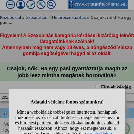
Kezdőoldal
»
Szexualitás
»
Heteroszexualitás
»
Csajok, nők! Ha egy
pasi...
Figyelem! A Szexualitás kategória kérdései kizárólag felnőtt
látogatóinknak szólnak!
Amennyiben még nem vagy 18 éves, a böngésződ Vissza
gombja segítségével hagyd el az oldalt.
Csajok, nők! Ha egy pasi gyantáztatja magát az
jobb lesz mintha magának borotválná?
Figyelt kérdés
2017. nov. 4. 11:36
1/1
anonim
válasza:
Nem jobb. Én szeretem,ha van rajta szőr vagy
94%
legalább borosta.