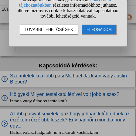
2017. nov. 4. 12:10
Hasznos számodra ez a válasz?
Kapcsolódó kérdések:
Szerintetek ki a jobb pasi Michael Jackson vagy Justin
Bieber?
Hölgyek! Milyen testalkatú férfivel volt jobb a szex?
Izmos vagy átlagos testalkatú.
A több pasival sexelek igaz hogy jobban felébrednek az
érzékeim érzékibb leszek? Egy barinőm mondta hogy
egy...
Biztos valaszt adjatok nem akarok kockáztatni