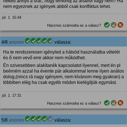
neked annyit a srác, hogy lemondj az análról vagy nem? Ha
nem egyeznek az igények abból csak konfliktus lehet.
júl. 1. 15:44
Hasznos számodra ez a válasz?
4/8
anonim
válasza:
Ha te rendszeresen igényled a hátsód használatba vételét
és ő nem vevő erre akkor nem működhet.
Én szivesebben alakítanék kapcsolatot ilyennel, mert én pl
beérném azzal ha évente pár alkalommal lenne ilyen análos
dolog,(nincs rá nagy igényem, nem kívánom meg gyakran) a
többiben elég ha csak egyéb módon kielégítjük egymást.
júl. 1. 17:31
Hasznos számodra ez a válasz?
5/8
anonim
válasza: