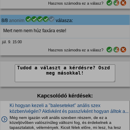
Hasznos számodra ez a válasz?
8/8
anonim
válasza:
Mert nem nem húz faxára este!
júl. 9. 15:00
Hasznos számodra ez a válasz?
Kapcsolódó kérdések:
Ki hogyan kezeli a "baleseteket" anális szex
közben/végén? Aktívként és passzívként hogyan álltok a...
Még nem igazán volt anális szexben részem, de ez a
közeljövőben valószínűleg változni fog, és érdekelnek a
tapasztalatok, vélemények. Kicsit félek előre, mi lesz, ha lesz