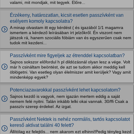
valami, mit mondjak, mit tegyek. Előre...
Érzékeny, határozatlan, kicsit esetlen passzívként van
esélyem komoly kapcsolatra?
A minap olvastam itt egy kérdést ( és igazából 1/1 magamra
ismertem a kérdező leírásában írt jelzőkről. Én viszont nem
játszok rá, hanem szociális fóbiám van és egyszerűen csak nem
tudok mit kezdeni...
Passzívként mire figyeljek az étrenddel kapcsolatban?
Sajnos sokszor előfordul h pl dildózásnál olyan lesz a vége. Volt
már h csináltam beöntést, de azt se tudom akkor meddig kell
öblögetni. Van esetleg olyan élelmiszer amit kerüljek? Vagy amit
mindenképp egyek?
Potenciazavarokkal passzívként lehet kapcsolatom?
Sajnos kezdő is vagyok, nem igazán mertem eddig a saját
nemem felé nyitni. Talán inkább lelki okai vannak. 30/ffi Csak a
passzív szerep érdekel. Az izgat.
Passzívként Nektek is nehéz normális, tartós kapcsolatot
kereső aktívat találni 40 felett?
Állítólag ez felejtős... nem akarom ezt elhinni!Pedig tényleg kezd