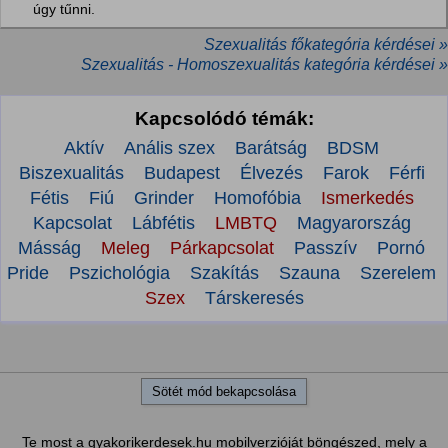
úgy tűnni.
Szexualitás főkategória kérdései »
Szexualitás - Homoszexualitás kategória kérdései »
Kapcsolódó témák:
Aktív
Anális szex
Barátság
BDSM
Biszexualitás
Budapest
Élvezés
Farok
Férfi
Fétis
Fiú
Grinder
Homofóbia
Ismerkedés
Kapcsolat
Lábfétis
LMBTQ
Magyarország
Másság
Meleg
Párkapcsolat
Passzív
Pornó
Pride
Pszichológia
Szakítás
Szauna
Szerelem
Szex
Társkeresés
Sötét mód bekapcsolása
Te most a gyakorikerdesek.hu mobilverzióját böngészed, mely a