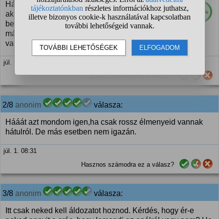
Hát ha neked passzívként fontos, hogy legyen,
100%
akkor nem valószínű. (Hacsak a side nem megy
bele abba, hogy valami játékkal izgasson análisan,
már ha neked ez elég. Vagy nem engedi, hogy hébe-hóba
valaki megcsináljon.)
júl. 1. 07:28
Hasznos számodra ez a válasz?
2/8
anonim
válasza:
Hááát azt mondom igen,ha csak rossz élmenyeid vannak
hátulról. De más esetben nem igazán.
júl. 1. 08:31
Hasznos számodra ez a válasz?
3/8
anonim
válasza:
Itt csak neked kell áldozatot hoznod. Kérdés, hogy ér-e