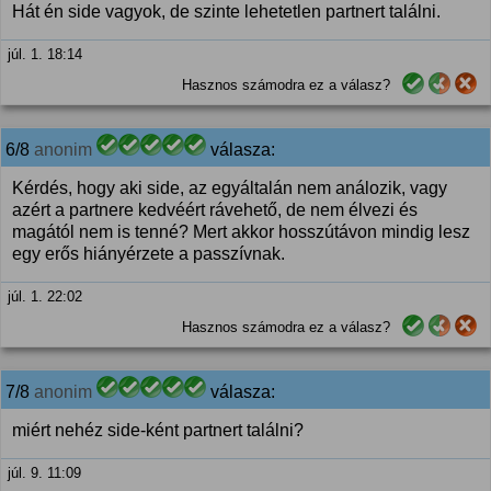
Hát én side vagyok, de szinte lehetetlen partnert találni.
júl. 1. 18:14
Hasznos számodra ez a válasz?
6/8
anonim
válasza:
Kérdés, hogy aki side, az egyáltalán nem análozik, vagy
azért a partnere kedvéért rávehető, de nem élvezi és
magától nem is tenné? Mert akkor hosszútávon mindig lesz
egy erős hiányérzete a passzívnak.
júl. 1. 22:02
Hasznos számodra ez a válasz?
7/8
anonim
válasza:
miért nehéz side-ként partnert találni?
júl. 9. 11:09