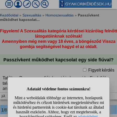
Kezdőoldal
»
Szexualitás
»
Homoszexualitás
»
Passzívkent
működhet kapcsolat...
Figyelem! A Szexualitás kategória kérdései kizárólag felnőtt
látogatóinknak szólnak!
Amennyiben még nem vagy 18 éves, a böngésződ Vissza
gombja segítségével hagyd el az oldalt.
Passzívkent működhet kapcsolat egy side fiúval?
Figyelt kérdés
Találtam Romeon egy fiút de azt írja hogy side. Ezek fiúk
találnak olyan fiút akik belemennek abba hogy ne legyen
anál stex?
júl. 1. 07:15
1/8
anonim
válasza: