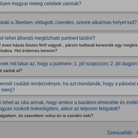
ilyen magyar meleg celebek vannak?
alaki a 3kerben, eldugott, csendes, szexre alkalmas helyet tud
ol lehet állandó megbízható partnert találni?
 éves házas biszex férfi vagyok , párom tudtaval keresnék egy megbízh
xtrakra. Hol érdemes keresni?
inek mit takar az, hogy a partnere: 1. jól szopizzon; 2. jól dugjon
t vártok el?
ennél családi rendezvényre, ha azt mondanák, hogy a párodat 
e menj?
i lehet az oka annak, hogy amikor a barátom elmesélte és ézékl
ogyan szokott önkielégiteni, akkor az teljesen feligatott?
lgattam, és szerettem volna én is csinálni neki?
Szexualitás -