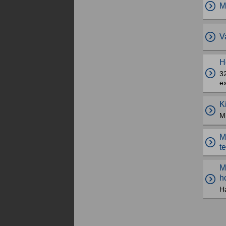
M
V
H
32
e
K
Mi
M
t
M
h
Ha