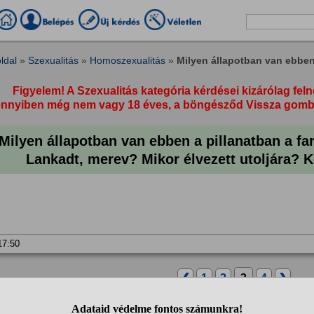
ldal
»
Szexualitás
»
Homoszexualitás
»
Milyen állapotban van ebben 
Figyelem! A Szexualitás kategória kérdései kizárólag feln
nyiben még nem vagy 18 éves, a böngésződ Vissza gombja 
Milyen állapotban van ebben a pillanatban a f
Lankadt, merev? Mikor élvezett utoljára? Kor
 17:50
❮
1
2
3
4
❯