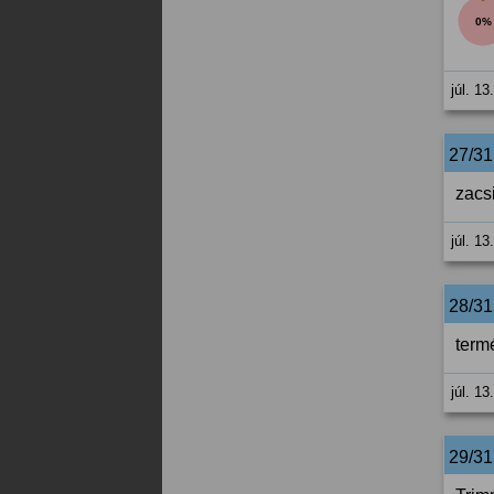
0%
júl. 13
27/3
zacsi
júl. 13
28/3
term
júl. 13
29/3