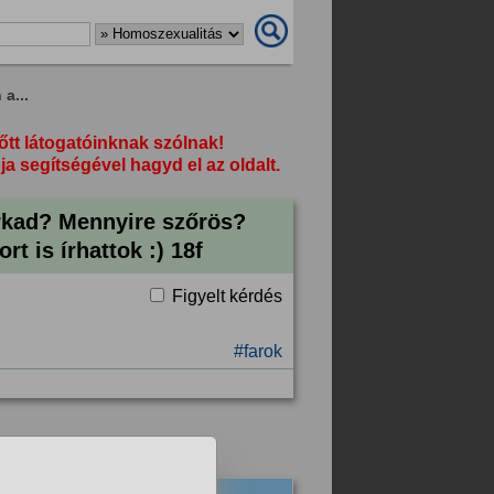
a...
őtt látogatóinknak szólnak!
segítségével hagyd el az oldalt.
arkad? Mennyire szőrös?
t is írhattok :) 18f
Figyelt kérdés
#farok