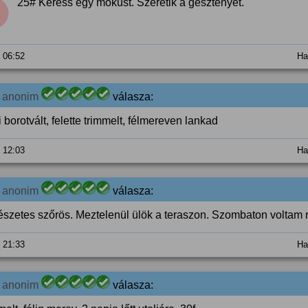
25# Keress egy mókust. Szeretik a gesztenyét.
. 06:52
Ha
1
anonim
válasza:
 borotvált, felette trimmelt, félmereven lankad
. 12:03
Ha
1
anonim
válasza:
észetes szőrös. Meztelenül ülök a teraszon. Szombaton voltam m
. 21:33
Ha
1
anonim
válasza: