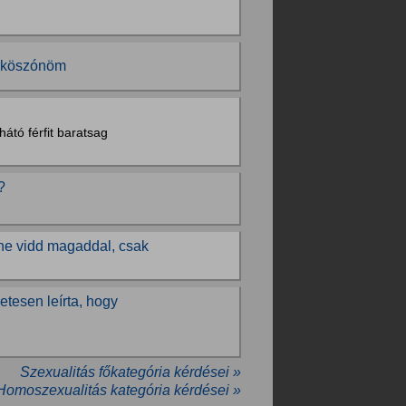
? köszónöm
átó férfit baratsag
?
ne vidd magaddal, csak
etesen leírta, hogy
Szexualitás főkategória kérdései »
 Homoszexualitás kategória kérdései »