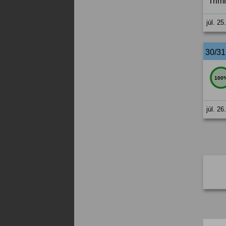
Trimm
júl. 25
30/3
100
júl. 26