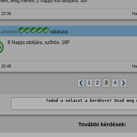
elt, félig merev, 2 napja lőtt utoljára. 30f
. 22:06
Ha
1
anonim
válasza:
6 Napja utoljára, szőrös. 18F
%
. 20:48
Ha
❮
1
2
3
4
❯
További kérdések: