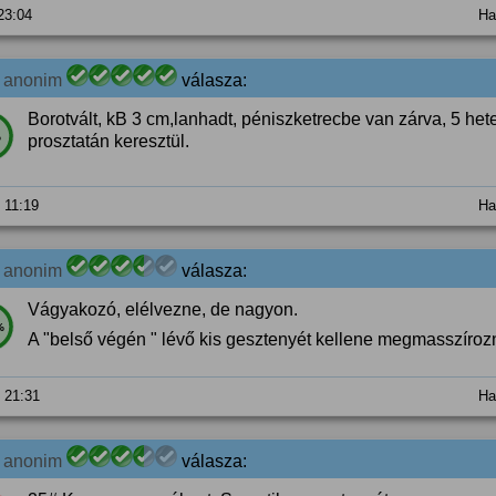
 23:04
Ha
1
anonim
válasza:
Borotvált, kB 3 cm,lanhadt, péniszketrecbe van zárva, 5 hete
%
prosztatán keresztül.
. 11:19
Ha
1
anonim
válasza:
Vágyakozó, elélvezne, de nagyon.
%
A "belső végén " lévő kis gesztenyét kellene megmasszírozn
. 21:31
Ha
1
anonim
válasza: