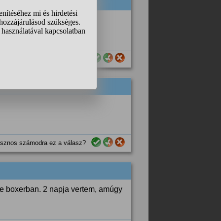
sznos számodra ez a válasz?
sznos számodra ez a válasz?
ike boxerban. 2 napja vertem, amúgy