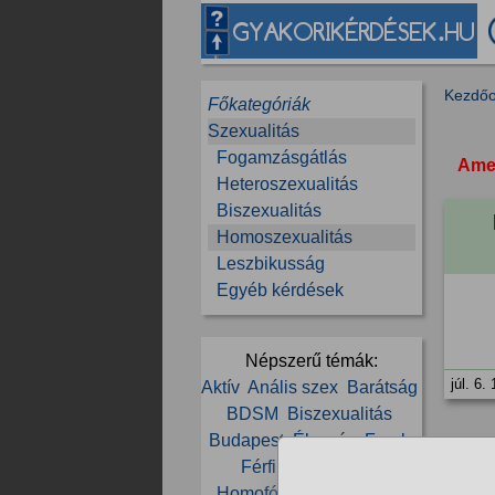
Kezdőo
Főkategóriák
Szexualitás
Fogamzásgátlás
Amen
Heteroszexualitás
Biszexualitás
Homoszexualitás
Leszbikusság
Egyéb kérdések
Népszerű témák:
júl. 6.
Aktív
Anális szex
Barátság
BDSM
Biszexualitás
Budapest
Élvezés
Farok
Férfi
Fiú
Grinder
Homofóbia
Ismerkedés