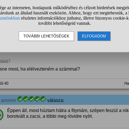
1
anonim
válasza:
Borostas,lankadt, 2 napja folyt a sperma mikor dugtak
%
 10:48
Ha
1
anonim
válasza:
 tiéd?
esne most, ha elélvezteném a számmal?
 16:40
Ha
1
anonim
válasza:
Éppen áll, most húztam hátra a fitymám, szépen feszül a n
%
borotvált a zacsi, a többi meg rövidre nyírt.