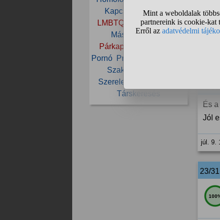
21/3
Kapcsolat
Lábfétis
LMBTQ
Magyarország
81
Másság
Meleg
Párkapcsolat
Passzív
Pornó
Pride
Pszichológia
júl. 8.
Szakítás
Szauna
Szerelem
Szex
Szülő
22/3
Társkeresés
És a
Jól 
júl. 9.
23/3
100