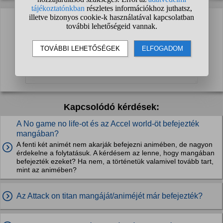
Sajnos még nem érkezett válasz a kérdésre.
Te lehetsz az első, aki segít a kérdezőnek!
Kapcsolódó kérdések:
A No game no life-ot és az Accel world-öt befejezték
mangában?
A fenti két animét nem akarják befejezni animében, de nagyon
érdekelne a folytatásuk. A kérdésem az lenne, hogy mangában
befejezték ezeket? Ha nem, a történetük valamivel tovább tart,
mint az animében?
Az Attack on titan mangáját/animéjét már befejezték?