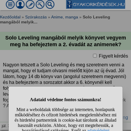
Kezdőoldal
»
Szórakozás
»
Anime, manga
»
Solo Leveling
mangából melyik...
Solo Leveling mangából melyik könyvet vegyem
meg ha befejeztem a 2. évadát az animenek?
Figyelt kérdés
Nagyon tetszett a Solo Leveling és meg szeretnem venni a
mangat, hogy el tudjam olvasni mielőtt kijön az új évad. Jól
látom, hogy 14 db könyv van (angolul szeretnem megvenni)
és ha befejeztem a sorozatot akkor a 6. könyvnél kell
folytatnom? (Persze majd meg szeretném venni az előtte
levő könyveket is mert a manga, részletesebb, többet
foglalkozik 1-1 karakterrel) Honnan érdemes megrendelnek
? Amazon?
#manga
#Solo Leveling
júl. 3. 22:09