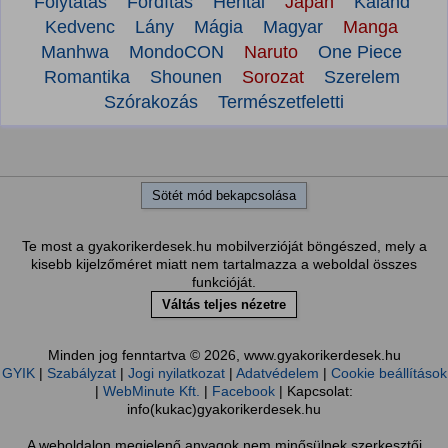
Folytatás
Fordítás
Hentai
Japán
Kaland
Kedvenc
Lány
Mágia
Magyar
Manga
Manhwa
MondoCON
Naruto
One Piece
Romantika
Shounen
Sorozat
Szerelem
Szórakozás
Természetfeletti
Sötét mód bekapcsolása
Te most a gyakorikerdesek.hu mobilverzióját böngészed, mely a
kisebb kijelzőméret miatt nem tartalmazza a weboldal összes
funkcióját.
Váltás teljes nézetre
Minden jog fenntartva © 2026, www.gyakorikerdesek.hu
GYIK
|
Szabályzat
|
Jogi nyilatkozat
|
Adatvédelem
|
Cookie beállítások
|
WebMinute Kft.
|
Facebook
| Kapcsolat:
info(kukac)gyakorikerdesek.hu
A weboldalon megjelenő anyagok nem minősülnek szerkesztői