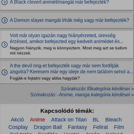
A Black clovert animét/mangát már befejezték?
A Demon slayer mangát írhák még vagy már befejezték?
Volt már olyan igazán nagy hiányérzeted, üresség
érzésed, amikor befejezted egy kedvelt animédet és...
Nagyon hiányzik, meg is könnyeztem. Most meg azt se tudom
mit nézzek.
A the devil ring-et befejezték vagy már nem fordítják
angolra? Keresem már egy ideje de nem találom sehol a...
Fogják-e fojtatni vagy abba hagyták?
Szórakozás főkategória kérdései »
Szórakozás - Anime, manga kategória kérdései »
Kapcsolódó témák:
Akció
Anime
Attack on Titan
BL
Bleach
Cosplay
Dragon Ball
Fantasy
Felirat
Film