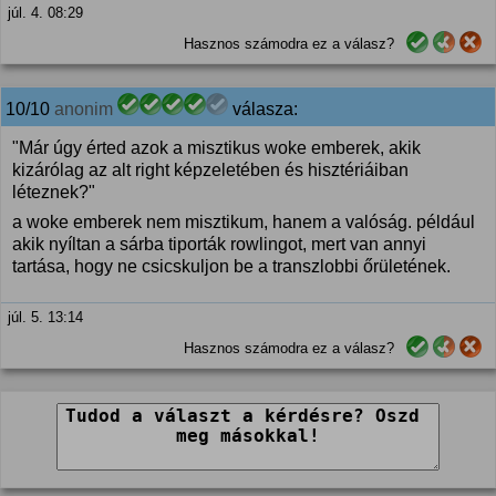
júl. 4. 08:29
Hasznos számodra ez a válasz?
10/10
anonim
válasza:
"Már úgy érted azok a misztikus woke emberek, akik
kizárólag az alt right képzeletében és hisztériáiban
léteznek?"
a woke emberek nem misztikum, hanem a valóság. például
akik nyíltan a sárba tiporták rowlingot, mert van annyi
tartása, hogy ne csicskuljon be a transzlobbi őrületének.
júl. 5. 13:14
Hasznos számodra ez a válasz?