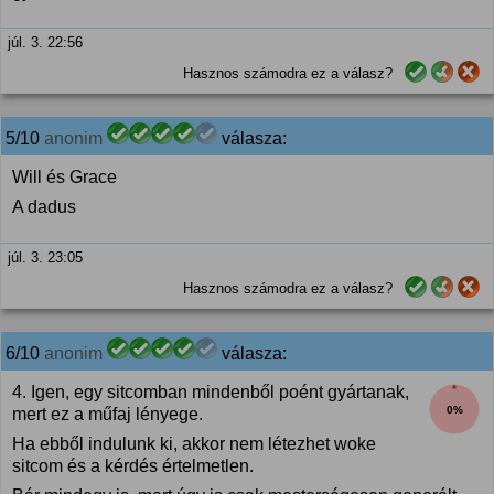
júl. 3. 22:56
Hasznos számodra ez a válasz?
5/10
anonim
válasza:
Will és Grace
A dadus
júl. 3. 23:05
Hasznos számodra ez a válasz?
6/10
anonim
válasza:
4. Igen, egy sitcomban mindenből poént gyártanak,
0%
mert ez a műfaj lényege.
Ha ebből indulunk ki, akkor nem létezhet woke
sitcom és a kérdés értelmetlen.