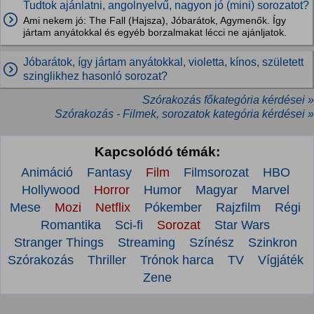
Tudtok ajánlatni, angolnyelvű, nagyon jó (mini) sorozatot?
Ami nekem jó: The Fall (Hajsza), Jóbarátok, Agymenők. Így
jártam anyátokkal és egyéb borzalmakat lécci ne ajánljatok.
Jóbarátok, így jártam anyátokkal, violetta, kínos, született
szinglikhez hasonló sorozat?
Szórakozás főkategória kérdései »
Szórakozás - Filmek, sorozatok kategória kérdései »
Kapcsolódó témák:
Animáció
Fantasy
Film
Filmsorozat
HBO
Hollywood
Horror
Humor
Magyar
Marvel
Mese
Mozi
Netflix
Pókember
Rajzfilm
Régi
Romantika
Sci-fi
Sorozat
Star Wars
Stranger Things
Streaming
Színész
Szinkron
Szórakozás
Thriller
Trónok harca
TV
Vígjáték
Zene