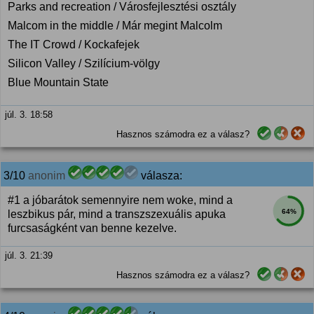
Parks and recreation / Városfejlesztési osztály
Malcom in the middle / Már megint Malcolm
The IT Crowd / Kockafejek
Silicon Valley / Szilícium-völgy
Blue Mountain State
júl. 3. 18:58
Hasznos számodra ez a válasz?
3/10
anonim
válasza:
#1 a jóbarátok semennyire nem woke, mind a
64%
leszbikus pár, mind a transzszexuális apuka
furcsaságként van benne kezelve.
júl. 3. 21:39
Hasznos számodra ez a válasz?