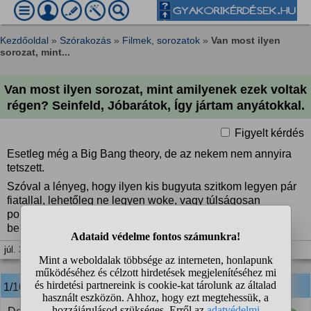
Kezdőoldal
»
Szórakozás
»
Filmek, sorozatok
»
Van most ilyen
sorozat, mint...
Van most ilyen sorozat, mint amilyenek ezek voltak
régen? Seinfeld, Jóbarátok, Így jártam anyátokkal.
Figyelt kérdés
Esetleg még a Big Bang theory, de az nekem nem annyira
tetszett.
Szóval a lényeg, hogy ilyen kis bugyuta szitkom legyen pár
fiatallal, lehetőleg ne legyen woke, vagy túlságosan
politikailag korrekt, mert akkor szinte semmi poén nincs
benne.
júl. 3. 14:08
1/10
anonim
válasza: