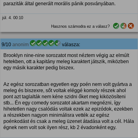
paraziták által generált morális pánik posványában.
júl. 4. 00:10
Hasznos számodra ez a válasz?
9/10
anonim
válasza:
Brooklyn nine-nine sorozatot most néztem végig az elmúlt
hetekben, ott a kapitány meleg karaktert játszik, miközben
egy másik karakter pedig biszex.
Az egész sorozatban egyetlen egy poén nem volt gyártva a
meleg és biszexre, sőt voltak eléggé komoly részek ahol
pont azt taglalták nem kéne szidni őket meg kiközösíteni
stb... Én egy comedy sorozatot akartam megnézni, így
hihetetlen nagy csalódás voltak ezek az epizódok, ezekben
a részekben nagyon minimálisra vették az egész
poénkodást és csak a meleg üzenet átadása volt a cél. Hála
égnek nem volt sok ilyen rész, kb 2 évadonként egy.