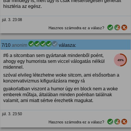
Bár mindegy is, mert úgy is csak mesterségesen generált
hisztéria az egész.
júl. 3. 23:08
Hasznos számodra ez a válasz?
7/10
anonim
válasza:
#6 a sitcomban sem gyártanak mindenből poént,
49%
ahogy egy humorista sem viccel válogatás nélkül
midennel.
szóval elvileg létezhetne woke sitcom, ami elsősorban a
konzervativizmus kifigurázásra megy rá
gyakorlatban viszont a humor úgy en block nem a woke
emberek műfaja, általában minden poénban találnak
valamit, ami miatt sértve érezhetik magukat.
júl. 3. 23:50
Hasznos számodra ez a válasz?