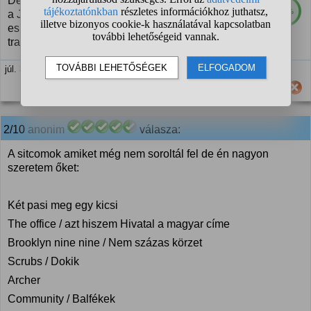
De azért tisztázhatnád mi számít woke-nak, mert pl.
65%
a Jóbarátokban konkrétan leszbikus pár van, akik
esküvőt tartanak és gyereket nevelnek vagy
transzszexuális nők, akiknek szintén van családjuk.
júl. 3. 15:16
Hasznos számodra ez a válasz?
2/10
anonim
válasza:
A sitcomok amiket még nem soroltál fel de én nagyon
szeretem őket:
Két pasi meg egy kicsi
The office / azt hiszem Hivatal a magyar címe
Brooklyn nine nine / Nem százas körzet
Scrubs / Dokik
Archer
Community / Balfékek