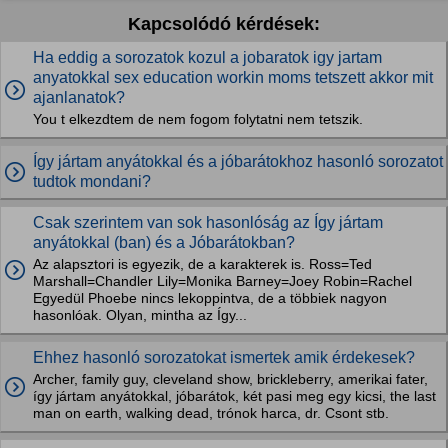
Kapcsolódó kérdések:
Ha eddig a sorozatok kozul a jobaratok igy jartam
anyatokkal sex education workin moms tetszett akkor mit
ajanlanatok?
You t elkezdtem de nem fogom folytatni nem tetszik.
Így jártam anyátokkal és a jóbarátokhoz hasonló sorozatot
tudtok mondani?
Csak szerintem van sok hasonlóság az Így jártam
anyátokkal (ban) és a Jóbarátokban?
Az alapsztori is egyezik, de a karakterek is. Ross=Ted
Marshall=Chandler Lily=Monika Barney=Joey Robin=Rachel
Egyedül Phoebe nincs lekoppintva, de a többiek nagyon
hasonlóak. Olyan, mintha az Így...
Ehhez hasonló sorozatokat ismertek amik érdekesek?
Archer, family guy, cleveland show, brickleberry, amerikai fater,
így jártam anyátokkal, jóbarátok, két pasi meg egy kicsi, the last
man on earth, walking dead, trónok harca, dr. Csont stb.