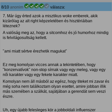
8/10
anonim
válasza:
7. Már úgy érted azok a misztikus woke emberek, akik
kizárólag az alt right képzeletében és hisztériáiban
léteznek?
A valóság meg az, hogy a sitcomhoz és jó humorhoz mindig
is felvilágosultság kellett.
"ami miatt sértve érezhetik magukat"
Ez meg komolyan vicces annak a tekintetében, hogy
"konzervatívok" non-stop sírnak vagy egy meleg, vagy egy
női karakter vagy egy fekete karakter miatt.
Komolyan nem áll másból az egész, hogy titeket mi zavar és
még soha nem találkoztam olyan esettel, amire jobban illik
más szemében a szálkát, sajátjában a gerendát sem veszi
észre.
Uh, egy újabb felesleges kör a jobboldali influenszer