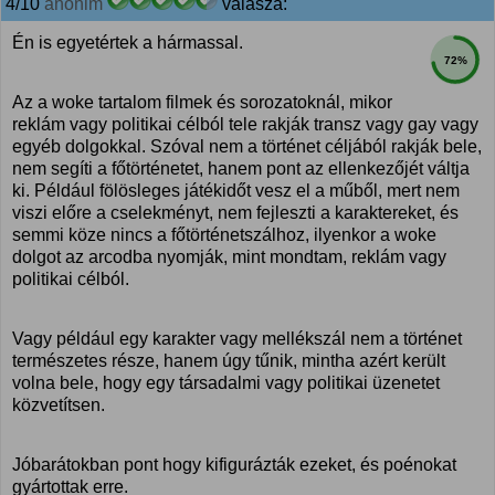
4/10
anonim
válasza:
Én is egyetértek a hármassal.
72%
Az a woke tartalom filmek és sorozatoknál, mikor
reklám vagy politikai célból tele rakják transz vagy gay vagy
egyéb dolgokkal. Szóval nem a történet céljából rakják bele,
nem segíti a főtörténetet, hanem pont az ellenkezőjét váltja
ki. Például fölösleges játékidőt vesz el a műből, mert nem
viszi előre a cselekményt, nem fejleszti a karaktereket, és
semmi köze nincs a főtörténetszálhoz, ilyenkor a woke
dolgot az arcodba nyomják, mint mondtam, reklám vagy
politikai célból.
Vagy például egy karakter vagy mellékszál nem a történet
természetes része, hanem úgy tűnik, mintha azért került
volna bele, hogy egy társadalmi vagy politikai üzenetet
közvetítsen.
Jóbarátokban pont hogy kifigurázták ezeket, és poénokat
gyártottak erre.