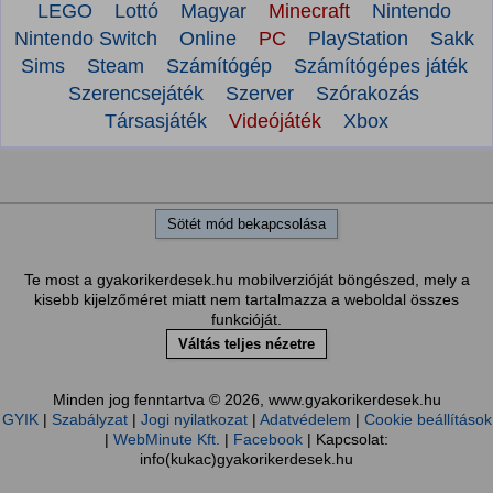
LEGO
Lottó
Magyar
Minecraft
Nintendo
Nintendo Switch
Online
PC
PlayStation
Sakk
Sims
Steam
Számítógép
Számítógépes játék
Szerencsejáték
Szerver
Szórakozás
Társasjáték
Videójáték
Xbox
Sötét mód bekapcsolása
Te most a gyakorikerdesek.hu mobilverzióját böngészed, mely a
kisebb kijelzőméret miatt nem tartalmazza a weboldal összes
funkcióját.
Váltás teljes nézetre
Minden jog fenntartva © 2026, www.gyakorikerdesek.hu
GYIK
|
Szabályzat
|
Jogi nyilatkozat
|
Adatvédelem
|
Cookie beállítások
|
WebMinute Kft.
|
Facebook
| Kapcsolat:
info(kukac)gyakorikerdesek.hu