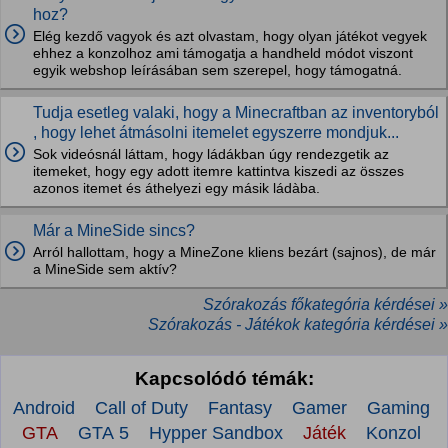
hoz?
Elég kezdő vagyok és azt olvastam, hogy olyan játékot vegyek
ehhez a konzolhoz ami támogatja a handheld módot viszont
egyik webshop leírásában sem szerepel, hogy támogatná.
Tudja esetleg valaki, hogy a Minecraftban az inventoryból
, hogy lehet átmásolni itemelet egyszerre mondjuk...
Sok videósnál láttam, hogy ládákban úgy rendezgetik az
itemeket, hogy egy adott itemre kattintva kiszedi az összes
azonos itemet és áthelyezi egy másik ládàba.
Már a MineSide sincs?
Arról hallottam, hogy a MineZone kliens bezárt (sajnos), de már
a MineSide sem aktív?
Szórakozás főkategória kérdései »
Szórakozás - Játékok kategória kérdései »
Kapcsolódó témák:
Android
Call of Duty
Fantasy
Gamer
Gaming
GTA
GTA 5
Hypper Sandbox
Játék
Konzol