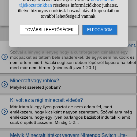
Kapcsolódó kérdések:
Hogyan tudok shadereket használni modokkal? Több lent.
Szóval a lényeg a lényeg hogy a cursforgeban csináltam egy
modpacket és tettem bele shadereket, de egyik sem működik és
nem értem miért. Valaki segítsen ebben lépésről lépésre ha lehet
mert már nem bírom. (minecraft java 1.20.1)
Minecraft vagy roblox?
Melyiket szereted jobban?
Ki volt ez a régi minecraft videós?
Már írtam ki egy ilyen posztot de nem adom fel, mert
emlékszem, hogy kicsiként nagyon szerettem. Szóval arra még
emlékszem, hogy egy ilyen barlangos bázisból indultak ki amit
csak ő épített asszem. Mindig 1-2...
Melyik Minecraft játékot vegyem Nintendo Switch Lite-