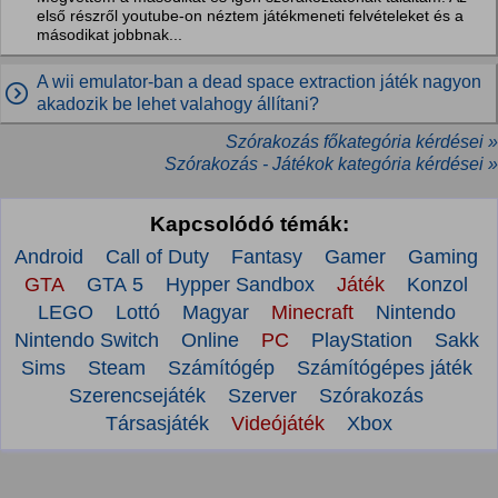
első részről youtube-on néztem játékmeneti felvételeket és a
másodikat jobbnak...
A wii emulator-ban a dead space extraction játék nagyon
akadozik be lehet valahogy állítani?
Szórakozás főkategória kérdései »
Szórakozás - Játékok kategória kérdései »
Kapcsolódó témák:
Android
Call of Duty
Fantasy
Gamer
Gaming
GTA
GTA 5
Hypper Sandbox
Játék
Konzol
LEGO
Lottó
Magyar
Minecraft
Nintendo
Nintendo Switch
Online
PC
PlayStation
Sakk
Sims
Steam
Számítógép
Számítógépes játék
Szerencsejáték
Szerver
Szórakozás
Társasjáték
Videójáték
Xbox