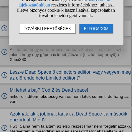
Kapcsolódó kérdések:
Szeretnék érdeklődni, hogy játszanak-e még a Dead
Space 2 pc-s verzió multiplayerével?
Dead Space 3-ban lehet ketten játszani egy gépen?
Azt tudom hogy co-operative módban 2 player-es, de ez azt is
jelenti hogy egy gépen is lehet játszani (osztott képernyő)-n.
Xbox360
Lesz-e Dead Space 3 collectors edition vagy vegyem meg
az elörendelhető Limited editiont?
Mi lehet a baj? Cod 2 és Dead space!
mikor elindítom feketeség van és nem látok semmit, de hang az
van.
Azoknak, akik jobbnak tartják a Dead Space-t a második
epizódnál! Miért?
PS3. Sajna nem találtam az első részét (már nem forgalmazzák).
Megvettem a másodikat és igen szórakoztatónak találtam. Az