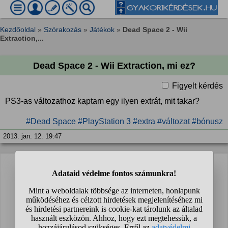
Kezdőoldal
»
Szórakozás
»
Játékok
»
Dead Space 2 - Wii
Extraction,...
Dead Space 2 - Wii Extraction, mi ez?
Figyelt kérdés
PS3-as változathoz kaptam egy ilyen extrát, mit takar?
#Dead Space
#PlayStation 3
#extra
#változat
#bónusz
2013. jan. 12. 19:47
Sajnos még nem érkezett válasz a kérdésre.
Te lehetsz az első, aki segít a kérdezőnek!