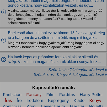
Meg akarok tanulni magamtól zongorázni hobbiból. Azon
gondolkoztam, hogy szintetizátort veszek, és úgy...
A szintetizátor mérete illetve ára is kedvezőbb mint a zongoráé,
de el lehet játszani rajta minden dalt, amit egy zongorán is?
hangzásban mennyire hasonlóak? esetleg tudtok valami jó
szintetizátort ajánlani...
Énekesnő akarok lenni ez az álmom 13 éves vagyok elég
jó a hangom de a szüleim nem értik meg mit tegyek...
Meg mit tanácsoltok hogy gyakoroljak? Meg hogy érjem el hogy
bizzanak bennem énekesnő ajarok lenni nagyon!
Ha látok képet es próbálom lerajzolni akkor sikerül és
szép. Viszont ha magamtól akarok akkor csúnya lesz....
Szórakozás főkategória kérdései »
Szórakozás - Könyvek kategória kérdései »
Kapcsolódó témák:
Fanfiction
Fantasy
Film
Fordítás
Harry Potter
Írás
Író
Irodalom
Képregény
Kiadó
Könyv
Könyvírás
Krimi
Leiner Laura
Magyar
Novella