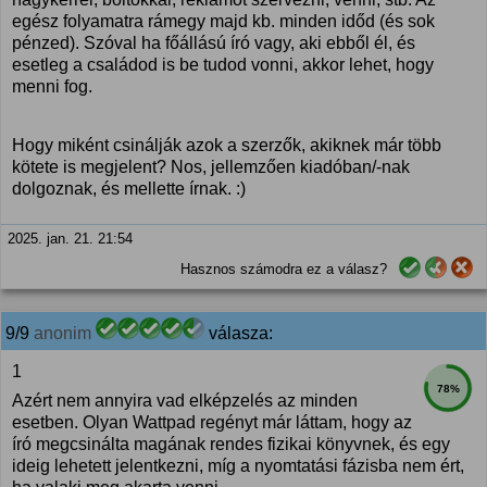
egész folyamatra rámegy majd kb. minden időd (és sok
pénzed). Szóval ha főállású író vagy, aki ebből él, és
esetleg a családod is be tudod vonni, akkor lehet, hogy
menni fog.
Hogy miként csinálják azok a szerzők, akiknek már több
kötete is megjelent? Nos, jellemzően kiadóban/-nak
dolgoznak, és mellette írnak. :)
2025. jan. 21. 21:54
Hasznos számodra ez a válasz?
9/9
anonim
válasza:
1
78%
Azért nem annyira vad elképzelés az minden
esetben. Olyan Wattpad regényt már láttam, hogy az
író megcsinálta magának rendes fizikai könyvnek, és egy
ideig lehetett jelentkezni, míg a nyomtatási fázisba nem ért,