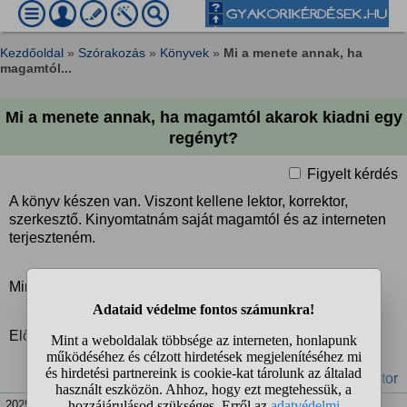
Kezdőoldal
»
Szórakozás
»
Könyvek
»
Mi a menete annak, ha
magamtól...
Mi a menete annak, ha magamtól akarok kiadni egy
regényt?
Figyelt kérdés
A könyv készen van. Viszont kellene lektor, korrektor,
szerkesztő. Kinyomtatnám saját magamtól és az interneten
terjeszteném.
Mindez mennyibe kerülne? Mire lenne még szükség?
Előre is köszönöm!
#regény
#könyvkiadás
#szerkesztő
#lektor
2025. jan. 20. 12:42