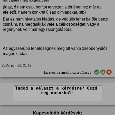
ha valaki meg akarta venni.
(Igaz, ő nem csak borítót tervezett a történethez már az
elejétől, hanem konkrét újság címlapokat, stb)
Bár ez nem hivatalos kiadás, de végülis lehet belőle pénzt
csinálni, ha megtalálják vele a célközönséget, vagy a
regénynek volt már egy rajongótábora.
Az egyszerűbb lehetőségnek meg ott van a zsebbenyúlós
magánkiadás.
2025. jan. 22. 21:19
Hasznos számodra ez a válasz?
Kapcsolódó kérdések: