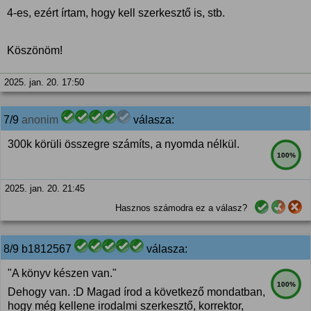
4-es, ezért írtam, hogy kell szerkesztő is, stb.
Köszönöm!
2025. jan. 20. 17:50
7/9
anonim
válasza:
300k körüli összegre számíts, a nyomda nélkül.
100%
2025. jan. 20. 21:45
Hasznos számodra ez a válasz?
8/9 b1812567
válasza:
"A könyv készen van."
100%
Dehogy van. :D Magad írod a következő mondatban,
hogy még kellene irodalmi szerkesztő, korrektor,