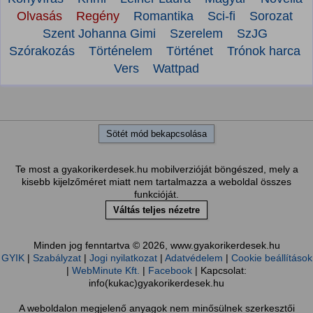
Olvasás
Regény
Romantika
Sci-fi
Sorozat
Szent Johanna Gimi
Szerelem
SzJG
Szórakozás
Történelem
Történet
Trónok harca
Vers
Wattpad
Sötét mód bekapcsolása
Te most a gyakorikerdesek.hu mobilverzióját böngészed, mely a
kisebb kijelzőméret miatt nem tartalmazza a weboldal összes
funkcióját.
Váltás teljes nézetre
Minden jog fenntartva © 2026, www.gyakorikerdesek.hu
GYIK
|
Szabályzat
|
Jogi nyilatkozat
|
Adatvédelem
|
Cookie beállítások
|
WebMinute Kft.
|
Facebook
| Kapcsolat:
info(kukac)gyakorikerdesek.hu
A weboldalon megjelenő anyagok nem minősülnek szerkesztői