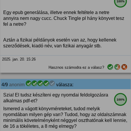
100%
Egy epub generálása, illetve ennek feltétele a netre
annyira nem nagy cucc. Chuck Tingle pl hány könyvet tesz
fel a netre?
Aztán a fizikai példányok esetén van az, hogy kellenek
szerződések, kiadó név, van fizikai anyagár stb.
2025. jan. 20. 15:26
Hasznos számodra ez a válasz?
4/9
anonim
válasza:
Szia! El tudsz készíteni egy nyomdai feldolgozásra
100%
alkalmas pdf-et?
Ismered a vágott könyvméreteket, tudod melyik
nyomdában milyen gép van? Tudod, hogy az oldalszámnak
minimális követelményként néggyel oszthatónak kell lennie,
de 16 a tökéletes, a 8 még elmegy?