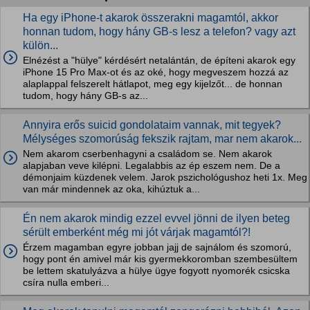
Ha egy iPhone-t akarok összerakni magamtól, akkor
honnan tudom, hogy hány GB-s lesz a telefon? vagy azt
külön...
Elnézést a "hülye" kérdésért netalántán, de építeni akarok egy
iPhone 15 Pro Max-ot és az oké, hogy megveszem hozzá az
alaplappal felszerelt hátlapot, meg egy kijelzőt... de honnan
tudom, hogy hány GB-s az...
Annyira erős suicid gondolataim vannak, mit tegyek?
Mélységes szomorúság fekszik rajtam, mar nem akarok...
Nem akarom cserbenhagyni a családom se. Nem akarok
alapjaban veve kilépni. Legalabbis az ép eszem nem. De a
démonjaim küzdenek velem. Jarok pszichológushoz heti 1x. Meg
van már mindennek az oka, kihúztuk a...
Én nem akarok mindig ezzel evvel jönni de ilyen beteg
sérült emberként még mi jót várjak magamtól?!
Érzem magamban egyre jobban jajj de sajnálom és szomorú,
hogy pont én amivel már kis gyermekkoromban szembesültem
be lettem skatulyázva a hülye ügye fogyott nyomorék csicska
csíra nulla emberi...