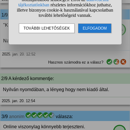
1/9
anonim
válasza:
"Kinyomtatnám saját magamtól "
67%
Na ne...
2025. jan. 20. 12:52
Hasznos számodra ez a válasz?
2/9 A kérdező kommentje:
Nyilván nyomdában, a lényeg hogy nem kiadó által.
2025. jan. 20. 12:54
3/9
anonim
válasza:
Online viszonylag könnyebb terjeszteni.