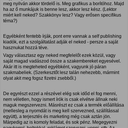
meg nyilván akkor tördelő is. Meg grafikus a borítóhoz. Majd
ha az ő munkájuk is benne lesz, akkor lesz kész. (Lektor
miért kell neked? Szakkönyv lesz? Vagy erősen specifikus
téma?)
Egyébként fentebb írják, pont erre vannak a self publishing
kiadók, ezt a szolgáltatást adják el neked - persze a saját
hasznukat hozzá téve.
Vagy választasz egy neked megfelelőt ezek közül, vagy
saját magad vadászod össze a szakembereket egyesével.
Akár itt is megteheted egyébként, vagyunk jó páran
szakmabeliek. (Szerkesztőt lesz talán nehezebb, mármint
olyat akit meg fogsz fizetni zsebből.)
De egyrészt ezzel a részével elég sok időd el fog menni,
nem véletlen, hogy ismert írók is csak elvétve állnak neki
maguk megszervezni. Másrészt ez csak a termék előállítása
(mellesleg a nyomdát is meg kell szervezned, szállítással
együtt), a terjesztés és marketing még csak aztán jön.
Márpedig az is komoly feladat, és sok pénz. Megegyezni
nagykerrel, boltokkal, reklámot szervezni, venni, stb. Az