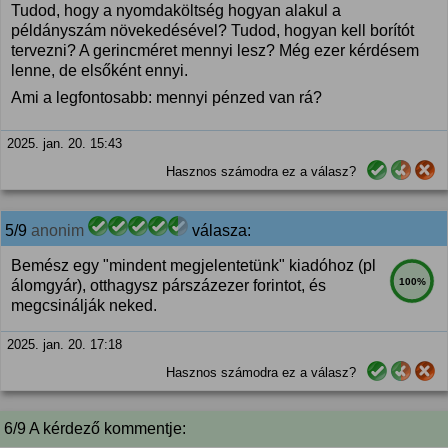
Tudod, hogy a nyomdaköltség hogyan alakul a
példányszám növekedésével? Tudod, hogyan kell borítót
tervezni? A gerincméret mennyi lesz? Még ezer kérdésem
lenne, de elsőként ennyi.
Ami a legfontosabb: mennyi pénzed van rá?
2025. jan. 20. 15:43
Hasznos számodra ez a válasz?
5/9
anonim
válasza:
Bemész egy "mindent megjelentetünk" kiadóhoz (pl
100%
álomgyár), otthagysz párszázezer forintot, és
megcsinálják neked.
2025. jan. 20. 17:18
Hasznos számodra ez a válasz?
6/9 A kérdező kommentje: