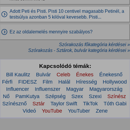
Adott Peti és Pisti. Pisti 10 centivel magasabb Petinél, a
testsúlya azonban 5 kilóval kevesebb. Pisti...
Ez az oldalemelés mennyire szabályos?
Szórakozás főkategória kérdései »
Szórakozás - Sztárok, bulvár kategória kérdései »
Kapcsolódó témák:
Bill Kaulitz
Bulvár
Celeb
Énekes
Énekesnő
Férfi
FIDESZ
Film
Halál
Híresség
Hollywood
Influencer
Influenszer
Magyar
Magyarország
Nő
PamKutya
Szépség
Szex
Szexi
Színész
Színésznő
Sztár
Taylor Swift
TikTok
Tóth Gabi
Videó
YouTube
YouTuber
Zene