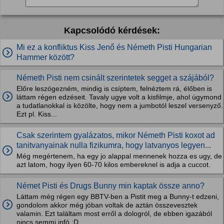
Kapcsolódó kérdések:
Mi ez a konfliktus Kiss Jenő és Németh Pisti Hungarian
Hammer között?
Németh Pisti nem csinált szerintetek segget a szájából?
Előre leszögezném, mindig is csíptem, felnéztem rá, élőben is
láttam régen edzéseit. Tavaly ugye volt a kisfilmje, ahol úgymond
a tudatlanokkal is közölte, hogy nem a jumbotól leszel versenyző.
Ezt pl. Kiss...
Csak szerintem gyalázatos, mikor Németh Pisti koxot ad
tanitvanyainak nulla fizikumra, hogy latvanyos legyen...
Még megértenem, ha egy jo alappal mennenek hozza es ugy, de
azt latom, hogy ilyen 60-70 kilos embereknel is adja a cuccot.
Német Pisti és Drugs Bunny min kaptak össze anno?
Láttam még régen egy BBTV-ben a Pistit meg a Bunny-t edzeni,
gondolom akkor még jóban voltak de aztán összevesztek
valamin. Ezt találtam most erről a dologról, de ebben igazából
nincs semmi infó :D