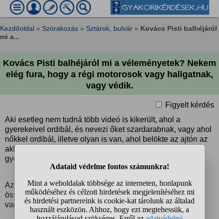
Kezdőoldal
»
Szórakozás
»
Sztárok, bulvár
»
Kovács Pisti balhéjáról
mi a...
Kovács Pisti balhéjáról mi a véleményetek? Nekem
elég fura, hogy a régi motorosok vagy hallgatnak,
vagy védik.
Figyelt kérdés
Aki esetleg nem tudná több videó is kikerült, ahol a
gyerekeivel ordibál, és nevezi őket szardarabnak, vagy ahol
nőkkel ordibál, illetve olyan is van, ahol belökte az ajtón az
akkori feleségét, és úgy ráverte az ajtót, hogy az egyik
gyerekének a feje koccant.
Azt hinné az ember, hogy a testépítő közeg ilyenkor
összezár, de nem, a régi motorosok vagy kikerülik a témát,
vagy védik.