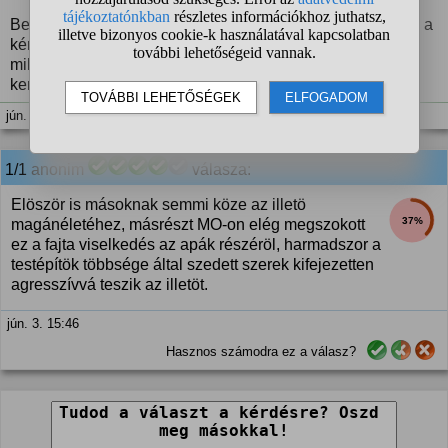
Bereczki Krisztián meg sem szólalt, Kökény Béla kikerülte a
kérdést, Nyakas Sanyi ma konkrétan védte, hogy hát vele
milyen jó ember volt mindig is, biztos nem szándékosan
került ilyen helyzetbe.
jún. 3. 11:28
1/1
anonim
válasza:
Elöször is másoknak semmi köze az illetö
37%
magánéletéhez, másrészt MO-on elég megszokott
ez a fajta viselkedés az apák részéröl, harmadszor a
testépítök többsége által szedett szerek kifejezetten
agresszívvá teszik az illetöt.
jún. 3. 15:46
Hasznos számodra ez a válasz?