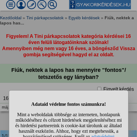
Kezdőoldal
»
Tini párkapcsolatok
»
Egyéb kérdések
»
Fiúk, nektek a
lapos has...
Figyelem! A Tini párkapcsolatok kategória kérdései 16
éven felüli látogatóinknak szólnak!
Amennyiben még nem vagy 16 éves, a böngésződ Vissza
gombja segítségével hagyd el az oldalt.
Fiúk, nektek a lapos has mennyire "fontos"/
tetszetős egy lányban?
Figyelt kérdés
16L
máj. 30. 22:25
1
2
❯
1/13
anonim
válasza: