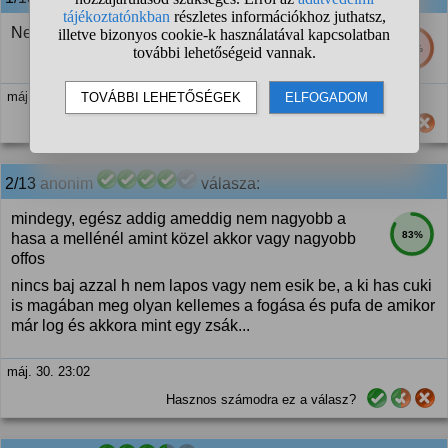
Nekem fontos, ilyen az ízlésem, ez tetszik.
49%
máj. 30. 22:41
Hasznos számodra ez a válasz?
2/13
anonim
válasza:
mindegy, egész addig ameddig nem nagyobb a
83%
hasa a mellénél amint közel akkor vagy nagyobb
offos
nincs baj azzal h nem lapos vagy nem esik be, a ki has cuki
is magában meg olyan kellemes a fogása és pufa de amikor
már log és akkora mint egy zsák...
máj. 30. 23:02
Hasznos számodra ez a válasz?