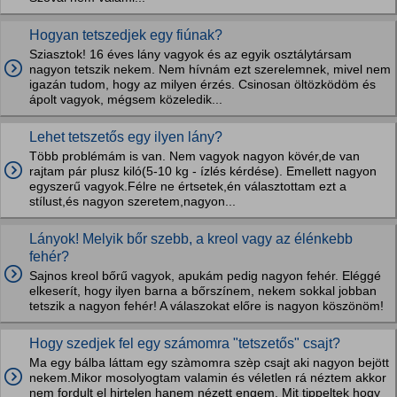
Hogyan tetszedjek egy fiúnak?
Sziasztok! 16 éves lány vagyok és az egyik osztálytársam
nagyon tetszik nekem. Nem hívnám ezt szerelemnek, mivel nem
igazán tudom, hogy az milyen érzés. Csinosan öltözködöm és
ápolt vagyok, mégsem közeledik...
Lehet tetszetős egy ilyen lány?
Több problémám is van. Nem vagyok nagyon kövér,de van
rajtam pár plusz kiló(5-10 kg - ízlés kérdése). Emellett nagyon
egyszerű vagyok.Félre ne értsetek,én választottam ezt a
stílust,és nagyon szeretem,nagyon...
Lányok! Melyik bőr szebb, a kreol vagy az élénkebb
fehér?
Sajnos kreol bőrű vagyok, apukám pedig nagyon fehér. Eléggé
elkeserít, hogy ilyen barna a bőrszínem, nekem sokkal jobban
tetszik a nagyon fehér! A válaszokat előre is nagyon köszönöm!
Hogy szedjek fel egy számomra "tetszetős" csajt?
Ma egy bálba láttam egy szàmomra szèp csajt aki nagyon bejött
nekem.Mikor mosolyogtam valamin és véletlen rá néztem akkor
nem fordult el hirtelen hanem nézett engem. Mit tippeltek hogy