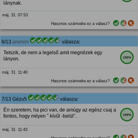
lánynak.
máj. 31. 07:53
Hasznos számodra ez a válasz?
6/13
anonim
válasza:
Tetszik, de nem a legelső amit megnézek egy
100%
lányon.
máj. 31. 11:40
Hasznos számodra ez a válasz?
7/13 Gézu5
válasza:
Én szeretem, ha pici van, de amúgy az egész csaj a
100%
fontos, hogy milyen " kívűl -belül".
máj. 31. 11:43