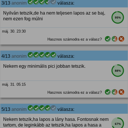
3/13
anonim
válasza:
Nyilván tetszik,de ha nem teljesen lapos az se baj,
95%
nem ezen fog múlni
máj. 30. 23:30
Hasznos számodra ez a válasz?
4/13
anonim
válasza:
Nekem egy minimális pici jobban tetszik.
88%
máj. 31. 05:15
Hasznos számodra ez a válasz?
5/13
anonim
válasza:
Nekem tetszik,ha lapos a lány hasa. Fontosnak nem
67%
tartom, de leginkább az tetszik,ha lapos a hasa a