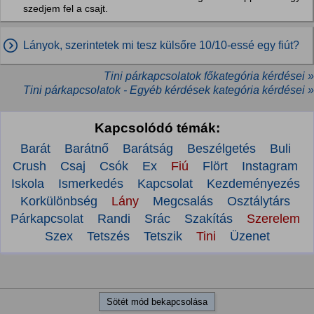
szedjem fel a csajt.
Lányok, szerintetek mi tesz külsőre 10/10-essé egy fiút?
Tini párkapcsolatok főkategória kérdései »
Tini párkapcsolatok - Egyéb kérdések kategória kérdései »
Kapcsolódó témák:
Barát
Barátnő
Barátság
Beszélgetés
Buli
Crush
Csaj
Csók
Ex
Fiú
Flört
Instagram
Iskola
Ismerkedés
Kapcsolat
Kezdeményezés
Korkülönbség
Lány
Megcsalás
Osztálytárs
Párkapcsolat
Randi
Srác
Szakítás
Szerelem
Szex
Tetszés
Tetszik
Tini
Üzenet
Sötét mód bekapcsolása