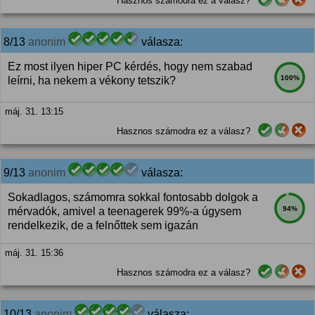
Hasznos számodra ez a válasz?
8/13
anonim
válasza:
Ez most ilyen hiper PC kérdés, hogy nem szabad
100%
leírni, ha nekem a vékony tetszik?
máj. 31. 13:15
Hasznos számodra ez a válasz?
9/13
anonim
válasza:
Sokadlagos, számomra sokkal fontosabb dolgok a
94%
mérvadók, amivel a teenagerek 99%-a úgysem
rendelkezik, de a felnőttek sem igazán
máj. 31. 15:36
Hasznos számodra ez a válasz?
10/13
anonim
válasza: