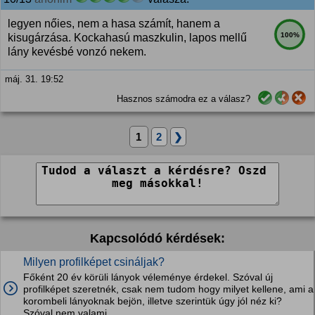
legyen nőies, nem a hasa számít, hanem a
100%
kisugárzása. Kockahasú maszkulin, lapos mellű
lány kevésbé vonzó nekem.
máj. 31. 19:52
Hasznos számodra ez a válasz?
1
2
❯
Kapcsolódó kérdések:
Milyen profilképet csináljak?
Főként 20 év körüli lányok véleménye érdekel. Szóval új
profilképet szeretnék, csak nem tudom hogy milyet kellene, ami a
korombeli lányoknak bejön, illetve szerintük úgy jól néz ki?
Szóval nem valami...