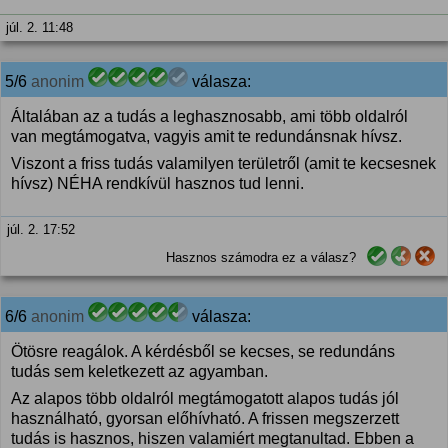
júl. 2. 11:48
5/6
anonim
válasza:
Általában az a tudás a leghasznosabb, ami több oldalról
van megtámogatva, vagyis amit te redundánsnak hívsz.
Viszont a friss tudás valamilyen területről (amit te kecsesnek
hívsz) NÉHA rendkívül hasznos tud lenni.
júl. 2. 17:52
Hasznos számodra ez a válasz?
6/6
anonim
válasza:
Ötösre reagálok. A kérdésből se kecses, se redundáns
tudás sem keletkezett az agyamban.
Az alapos több oldalról megtámogatott alapos tudás jól
használható, gyorsan előhívható. A frissen megszerzett
tudás is hasznos, hiszen valamiért megtanultad. Ebben a