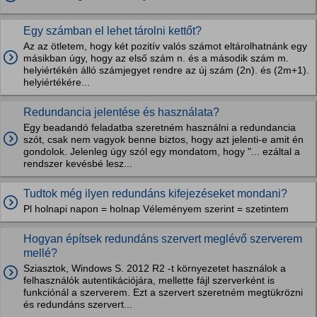
Egy számban el lehet tárolni kettőt?
Az az ötletem, hogy két pozitív valós számot eltárolhatnánk egy
másikban úgy, hogy az első szám n. és a második szám m.
helyiértékén álló számjegyet rendre az új szám (2n). és (2m+1).
helyiértékére...
Redundancia jelentése és használata?
Egy beadandó feladatba szeretném használni a redundancia
szót, csak nem vagyok benne biztos, hogy azt jelenti-e amit én
gondolok. Jelenleg úgy szól egy mondatom, hogy "... ezáltal a
rendszer kevésbé lesz...
Tudtok még ilyen redundáns kifejezéseket mondani?
Pl holnapi napon = holnap Véleményem szerint = szetintem
Hogyan építsek redundáns szervert meglévő szerverem
mellé?
Sziasztok, Windows S. 2012 R2 -t környezetet használok a
felhasználók autentikációjára, mellette fájl szerverként is
funkciónál a szerverem. Ezt a szervert szeretném megtükrözni
és redundáns szervert...