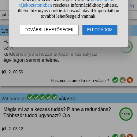
#nép
#Petőfi
#tudás
#törékenység
júl. 2. 00:48
1/6 sadam87
válasza:
Ha már így a véleményünkre vagy kíváncsi, én
100%
szívesen megosztom az enyémet: szerintem a
kérdésnek (és a hozzá tartozó leírásnak) az
égvilágon semmi értelme.
júl. 2. 00:56
Hasznos számodra ez a válasz?
2/6
anonim
válasza:
Mégis mi az a kecses tudás? Pláne a redundáns?
100%
Többször tudod ugyanazt? O.o
júl. 2. 08:12