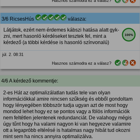
Hasznos számodra ez a válasz?
3/6 RicsesHús
válasza:
Látjátok, ezért nem érdemes kábszi hatása alatt gyk-
100%
zni, mert hasonló kérdéseket tesztek fel, mint a
kérdező (a többi kérdése is hasonló színvonalú)
júl. 2. 08:31
Hasznos számodra ez a válasz?
4/6 A kérdező kommentje:
2-es Hát az optimalizálatlan tudás tele van olyan
információkkal amire nincsen szűkség és ebből gondoltam
hogy lényegében többször tudja ugyan azt de most hogy
mondod lehet hogy ez se pontos vagy a fölös információk
nem feltétlen jelentenek redundanciát. De valahogy mégis
úgy tűnt hogy ha valami nagyon ki van hegyezve valamire
ott a legapróbb eltérésé is hatalmas nagy hibát tud okozni
mint sem ha nincs annyira optimalizálva.