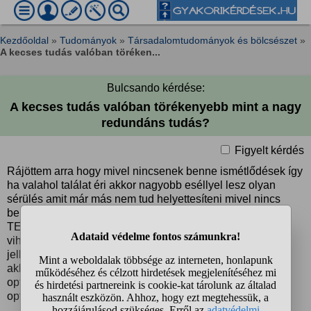
Kezdőoldal
»
Tudományok
»
Társadalomtudományok és bölcsészet
»
A kecses tudás valóban töréken...
Bulcsando kérdése:
A kecses tudás valóban törékenyebb mint a nagy
redundáns tudás?
Figyelt kérdés
Rájöttem arra hogy mivel nincsenek benne ismétlődések így
ha valahol találat éri akkor nagyobb eséllyel lesz olyan
sérülés amit már más nem tud helyettesíteni mivel nincs
benne ismétlődés. De mégis Petőfi FÖLTÁMADOTT A
TENGER...c. versében fordítva írja. Arra utal hogy a
viharban lévő gálya törékenyebb ami a felső réteget
jelképezi mint a nép a víz. És nem tudom eldönteni hogy
akkor hogy is van. Szerintetek a kezdetlegesebb de
optimálisabb tudás a törékenyebb vagy a fejlett kevésbé
optimális ?