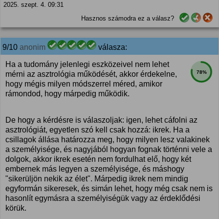
2025. szept. 4. 09:31
Hasznos számodra ez a válasz?
9/10
anonim
válasza:
Ha a tudomány jelenlegi eszközeivel nem lehet
78%
mérni az asztrológia működését, akkor érdekelne,
hogy mégis milyen módszerrel méred, amikor
rámondod, hogy márpedig működik.
De hogy a kérdésre is válaszoljak: igen, lehet cáfolni az
asztrológiát, egyetlen szó kell csak hozzá: ikrek. Ha a
csillagok állása határozza meg, hogy milyen lesz valakinek
a személyisége, és nagyjából hogyan fognak történni vele a
dolgok, akkor ikrek esetén nem fordulhat elő, hogy két
embernek más legyen a személyisége, és máshogy
"sikerüljön nekik az élet". Márpedig ikrek nem mindig
egyformán sikeresek, és simán lehet, hogy még csak nem is
hasonlít egymásra a személyiségük vagy az érdeklődési
körük.