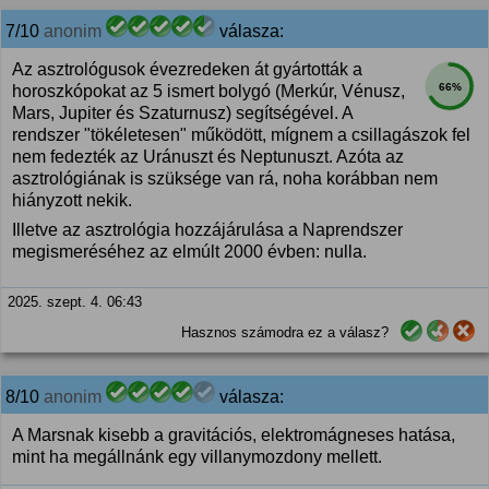
7/10
anonim
válasza:
Az asztrológusok évezredeken át gyártották a
66%
horoszkópokat az 5 ismert bolygó (Merkúr, Vénusz,
Mars, Jupiter és Szaturnusz) segítségével. A
rendszer "tökéletesen" működött, mígnem a csillagászok fel
nem fedezték az Uránuszt és Neptunuszt. Azóta az
asztrológiának is szüksége van rá, noha korábban nem
hiányzott nekik.
Illetve az asztrológia hozzájárulása a Naprendszer
megismeréséhez az elmúlt 2000 évben: nulla.
2025. szept. 4. 06:43
Hasznos számodra ez a válasz?
8/10
anonim
válasza:
A Marsnak kisebb a gravitációs, elektromágneses hatása,
mint ha megállnánk egy villanymozdony mellett.