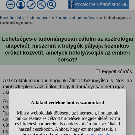
Kezdőoldal
»
Tudományok
»
Természettudományok
»
Lehetséges-e
tudományosan...
Lehetséges-e tudományosan cáfolni az asztrológia
alapelvét, miszerint a bolygók pályája kozmikus
erőket közvetít, amelyek befolyásolják az emberi
sorsot?
Figyelt kérdés
Azt szokták mondani, hogy aki állít az bizonyyítsa is. Nos, ha
mint szkeptikus azt állítod, hogy tudományosan nem igaz
akkor bizonyítsad
Az asztrológia szerint a bolygók gravitációs vagy
elektromágneses hatása nem fizikai, hanem
"szinkronisztikus" kapcsolatban áll a földi eseményekkel,
amit a tudomány jelenlegi eszközeivel nem lehet mérni. A
cáfolat nehézsége abban rejlik, hogy az ezoterikus modell
nem a kauzalitásra, hanem a "jelentés-teljes