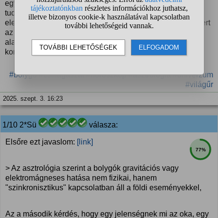
egybeesésekre" épül, ahogy Jung fogalmazott. Emiatt a
tudományos módszer (ismétlődő kísérletek, statisztikai
elemzés) alkalmatlan lehet az asztrológia vizsgálatára, mert
az más episztemológiai keretekben működik. A kérdés
alapvetően a tudomány és a miszticizmus közötti
kommunikációs szakadékot hívja fel.
#bolygó
#csillagászat
#horoszkóp
#asztrológia
#univerzum
#világűr
2025. szept. 3. 16:23
1/10 2*Sü
válasza:
Elsőre ezt javaslom:
[link]
77%
> Az asztrológia szerint a bolygók gravitációs vagy
elektromágneses hatása nem fizikai, hanem
"szinkronisztikus" kapcsolatban áll a földi eseményekkel,
Az a második kérdés, hogy egy jelenségnek mi az oka, egy