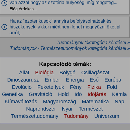
van azzal hogy az ezotéria hülyeség, míg rengeteg...
Elég érdekes...
Ha az "ezoterikusok" annyira befolyásolhatóak és
hiszékenyek, akkor miért nem lehet meggyőzni őket pl
arról,...
Tudományok főkategória kérdései »
Tudományok - Természettudományok kategória kérdései »
Kapcsolódó témák:
Állat
Biológia
Bolygó
Csillagászat
Dinoszaurusz
Ember
Energia
Eső
Európa
Evolúció
Fekete lyuk
Fény
Fizika
Föld
Genetika
Gravitáció
Hold
Idő
Időjárás
Kémia
Klímaváltozás
Magyarország
Matematika
Nap
Naprendszer
Nyár
Természet
Természettudomány
Tudomány
Univerzum