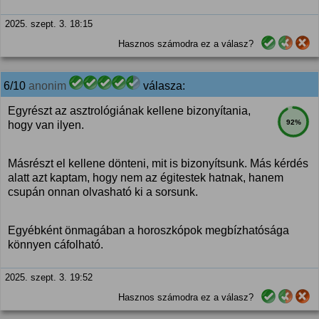
2025. szept. 3. 18:15
Hasznos számodra ez a válasz?
6/10
anonim
válasza:
Egyrészt az asztrológiának kellene bizonyítania,
92%
hogy van ilyen.
Másrészt el kellene dönteni, mit is bizonyítsunk. Más kérdés
alatt azt kaptam, hogy nem az égitestek hatnak, hanem
csupán onnan olvasható ki a sorsunk.
Egyébként önmagában a horoszkópok megbízhatósága
könnyen cáfolható.
2025. szept. 3. 19:52
Hasznos számodra ez a válasz?