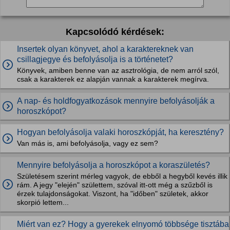
Kapcsolódó kérdések:
Insertek olyan könyvet, ahol a karaktereknek van
csillagjegye és befolyásolja is a történetet?
Könyvek, amiben benne van az asztrológia, de nem arról szól,
csak a karakterek ez alapján vannak a karakterek megírva.
A nap- és holdfogyatkozások mennyire befolyásolják a
horoszkópot?
Hogyan befolyásolja valaki horoszkópját, ha keresztény?
Van más is, ami befolyásolja, vagy ez sem?
Mennyire befolyásolja a horoszkópot a koraszületés?
Születésem szerint mérleg vagyok, de ebből a hegyből kevés illik
rám. A jegy "elején" születtem, szóval itt-ott még a szűzből is
érzek tulajdonságokat. Viszont, ha "időben" születek, akkor
skorpió lettem...
Miért van ez? Hogy a gyerekek elnyomó többsége tisztába