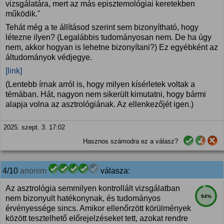
vizsgálatára, mert az más episztemológiai keretekben
működik."
Tehát még a te állításod szerint sem bizonyítható, hogy
létezne ilyen? (Legalábbis tudományosan nem. De ha úgy
nem, akkor hogyan is lehetne bizonyítani?) Ez egyébként az
áltudományok védjegye.
[link]
(Lentebb írnak arról is, hogy milyen kísérletek voltak a
témában. Hát, nagyon nem sikerült kimutatni, hogy bármi
alapja volna az asztrológiának. Az ellenkezőjét igen.)
2025. szept. 3. 17:02
Hasznos számodra ez a válasz?
4/10
anonim
válasza:
Az asztrológia semmilyen kontrollált vizsgálatban
94%
nem bizonyult hatékonynak, és tudományos
érvényessége sincs. Amikor ellenőrzött körülmények
között tesztelhető előrejelzéseket tett, azokat rendre