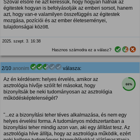
Szóval elsőre ne azt keressük, hogy hogyan hatnak az
égitestek hogyan is befolyásolják az emberi sorsot, hanem
azt, hogy van-e valamilyen összefüggés az égitestek
mozgása, pozíciói és az ember életeseményei,
tulajdonságai között.
2025. szept. 3. 16:38
Hasznos számodra ez a válasz?
2/10
anonim
válasza:
Az én kérdésem: helyes érvelés, amikor az
66%
asztrológia hívője szólít fel másokat, hogy
bizonyítsák be neki tudományosan az asztrológia
működésképtelenségét?
"...ez a bizonyítási teher téves alkalmazása, és nem egy
helyes érvelési forma. A tudományos módszertanban a
bizonyítási teher mindig azon van, aki egy állítást tesz. Az
asztrológia híve állítja, hogy az asztrológia működik, ezért
neki kellene tudományos bizonyítékokkal alátámasztania