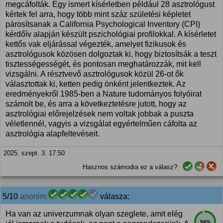
megcáfolták. Egy ismert kísérletben például 28 asztrológust
kértek fel arra, hogy több mint száz születési képletet
párosítsanak a California Psychological Inventory (CPI)
kérdőív alapján készült pszichológiai profilokkal. A kísérletet
kettős vak eljárással végezték, amelyet fizikusok és
asztrológusok közösen dolgoztak ki, hogy biztosítsák a teszt
tisztességességét, és pontosan meghatározzák, mit kell
vizsgálni. A résztvevő asztrológusok közül 26-ot ők
választottak ki, ketten pedig önként jelentkeztek. Az
eredményekről 1985-ben a Nature tudományos folyóirat
számolt be, és arra a következtetésre jutott, hogy az
asztrológiai előrejelzések nem voltak jobbak a puszta
véletlennél, vagyis a vizsgálat egyértelműen cáfolta az
asztrológia alapfeltevéseit.
2025. szept. 3. 17:50
Hasznos számodra ez a válasz?
5/10
anonim
válasza:
Ha van az univerzumnak olyan szeglete, amit elég
94%