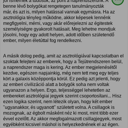
jól ismernek a tudósok, az pont a naprendszerünk. A
benne lévő bolygókat rengetegen tanulmányozták
már, és azt is, milyen hatással vannak egymásra. Ha az
asztrológia tényleg működne, akkor képesek lennénk
megfigyelni, mérni, vagy akár előrejelezni az égitestek
személyiségre gyakorolt hatásait. Meg lehetne mondjuk
jósolni, hogy egy adott helyen, adott időben születendő
ember, milyen életúttal fog rendelkezni.
A másik dolog pedig, amit az asztrológiával kapcsolatban el
szoktak felejteni az emberek, hogy a Tejútrendszeren belül,
a naprendszer maga is kering. Az ember megjelenésétől
kezdve, egészen napjainkig, még nem tett meg egy teljes
kört a galaxis középpontja körül. Ez pedig azt jelenti, hogy
az emberi civilizáció alatt a bolygók soha nem voltak
ugyanazon a helyen. Ergo, teljességgel lehetetlen az
embereket asztrológiai jegyek szerint csoportosítani... Hisz
ezen logika szerint, nem létezik olyan, hogy két ember
"ugyanakkor, és ugyanott" született volna. A csillagok is
mozognak, az égbolt másként néz ki most, mint több ezer
évvel ezelőtt. Az akkor megfogalmazott csillagjegyek, most
egyébként kicsivel máshol is helyezkednének el az égen.