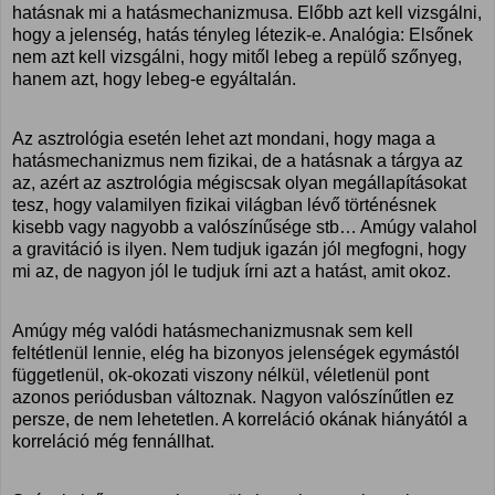
hatásnak mi a hatásmechanizmusa. Előbb azt kell vizsgálni,
hogy a jelenség, hatás tényleg létezik-e. Analógia: Elsőnek
nem azt kell vizsgálni, hogy mitől lebeg a repülő szőnyeg,
hanem azt, hogy lebeg-e egyáltalán.
Az asztrológia esetén lehet azt mondani, hogy maga a
hatásmechanizmus nem fizikai, de a hatásnak a tárgya az
az, azért az asztrológia mégiscsak olyan megállapításokat
tesz, hogy valamilyen fizikai világban lévő történésnek
kisebb vagy nagyobb a valószínűsége stb… Amúgy valahol
a gravitáció is ilyen. Nem tudjuk igazán jól megfogni, hogy
mi az, de nagyon jól le tudjuk írni azt a hatást, amit okoz.
Amúgy még valódi hatásmechanizmusnak sem kell
feltétlenül lennie, elég ha bizonyos jelenségek egymástól
függetlenül, ok-okozati viszony nélkül, véletlenül pont
azonos periódusban változnak. Nagyon valószínűtlen ez
persze, de nem lehetetlen. A korreláció okának hiányától a
korreláció még fennállhat.