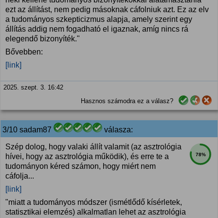
ezt az állítást, nem pedig másoknak cáfolniuk azt. Ez az elv
a tudományos szkepticizmus alapja, amely szerint egy
állítás addig nem fogadható el igaznak, amíg nincs rá
elegendő bizonyíték."
Bővebben:
[link]
2025. szept. 3. 16:42
Hasznos számodra ez a válasz?
3/10 sadam87
válasza:
Szép dolog, hogy valaki állít valamit (az asztrológia
78%
hívei, hogy az asztrológia működik), és erre te a
tudományon kéred számon, hogy miért nem
cáfolja...
[link]
"miatt a tudományos módszer (ismétlődő kísérletek,
statisztikai elemzés) alkalmatlan lehet az asztrológia