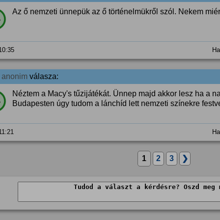
Az ő nemzeti ünnepük az ő történelmükről szól. Nekem mié
%
 10:35
Ha
3
anonim
válasza:
Néztem a Macy's tűzijátékát. Ünnep majd akkor lesz ha a na
%
Budapesten úgy tudom a lánchíd lett nemzeti színekre festv
 11:21
Ha
1
2
3
❯