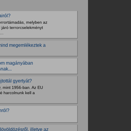
iról?
terrortámadás, melyben az
 járó terrorcselekményt
..
r mind megemlékeztek a
ásom magányában
nak...
tottál gyertyát?
, mint 1956-ban. Az EU
é harcolnunk kell a
nról?
övöldözésről, illetve az