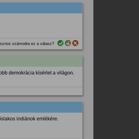
sznos számodra ez a válasz?
obb demokrácia kísérlet a világon.
t őslakos indiánok emlékére.