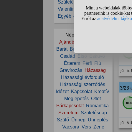
Születésnap
53
Valentin nap
Egyéb kérdések
júl. 5.
Népszerű témák:
2/23
Ajándék
Ajándékozás
Barát
Barátnő
Budapest
70
Család
Első
Esküvő
Étterem
Férfi
Fiú
Gravírozás
Házasság
júl. 5.
Házassági évforduló
Házassági szerződés
3/23
Idézet
Kapcsolat
Kreatív
Meglepetés
Ötlet
86
Párkapcsolat
Romantika
Szerelem
Születésnap
Szülő
Ünnep
Ünneplés
júl. 5.
Vacsora
Vers
Zene