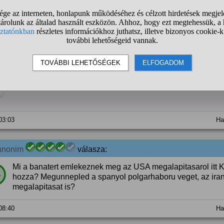
%
 01:39
Ha
anonim
válasza:
Magyarországot meg több, mint ezer éve alapították. Én er
%
 03:03
Ha
anonim
válasza:
Mi a banatert emlekeznek meg az USA megalapitasarol itt
%
hozza? Megunnepled a spanyol polgarhaboru veget, az iran
megalapitasat is?
 08:40
Ha