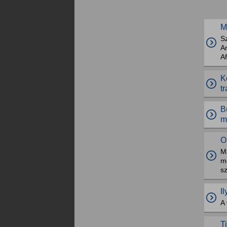
M
S
Am
Af
K
t
B
m
O
M
me
s
I
A 
T