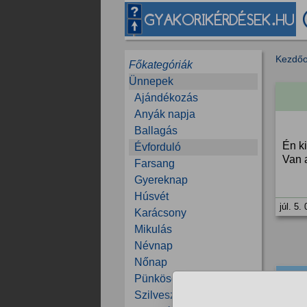
Kezdőo
Főkategóriák
Ünnepek
Ajándékozás
Anyák napja
Ballagás
Én k
Évforduló
Van a
Farsang
Gyereknap
Húsvét
júl. 5.
Karácsony
Mikulás
Névnap
Nőnap
1/23
Pünkösd
Szilveszter, Újév