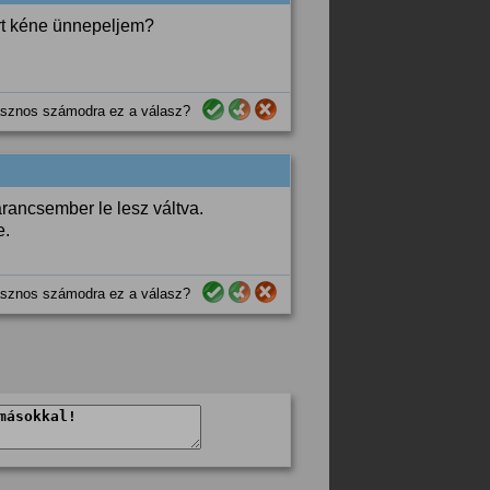
rt kéne ünnepeljem?
sznos számodra ez a válasz?
rancsember le lesz váltva.
e.
sznos számodra ez a válasz?