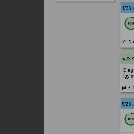
4/23
90
júl. 5.
5/23 
Elég
Így 
júl. 5.
6/23
86