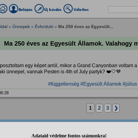
ldal
»
Ünnepek
»
Évforduló
»
Ma 250 éves az Egyesült...
Ma 250 éves az Egyesült Államok. Valahogy 
iposztoltam egy képet arról, mikor a Grand Canyonban voltam a 
ki ünnepel, vannak Pesten is 4th of July partyk? ❤️🤍💙
#függetlenség
#Egyesült Államok
#július
 00:28
1
2
3
❯
anonim
válasza:
A világ jobb hely lenne nélkülük.