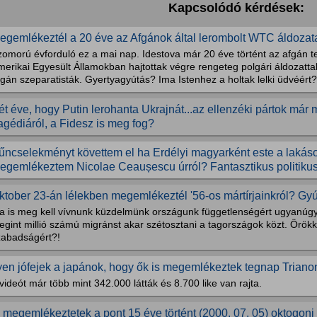
Kapcsolódó kérdések:
egemlékeztél a 20 éve az Afgánok által lerombolt WTC áldozata
zomorú évforduló ez a mai nap. Idestova már 20 éve történt az afgán 
erikai Egyesült Államokban hajtottak végre rengeteg polgári áldozattal
gán szeparatisták. Gyertyagyútás? Ima Istenhez a holtak lelki üdvéért?.
ét éve, hogy Putin lerohanta Ukrajnát...az ellenzéki pártok má
ragédiáról, a Fidesz is meg fog?
űncselekményt követtem el ha Erdélyi magyarként este a lak
egemlékeztem Nicolae Ceaușescu úrról? Fantasztikus politikus
ktober 23-án lélekben megemlékeztél '56-os mártírjainkról? Gyúj
a is meg kell vívnunk küzdelmünk országunk függetlenségért ugyanúgy
gint millió számú migránst akar szétosztani a tagországok közt. Örökk
zabadságért?!
lyen jófejek a japánok, hogy ők is megemlékeztek tegnap Triano
videót már több mint 342.000 látták és 8.700 like van rajta.
i megemlékeztetek a pont 15 éve történt (2000. 07. 05) oktogoni l