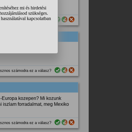
sznos számodra ez a válasz?
re sokkal büszkébb vagyok.
sznos számodra ez a válasz?
 K-Europa kozepen? Mi kozunk
i iszlam forradalmat, meg Mexiko
sznos számodra ez a válasz?