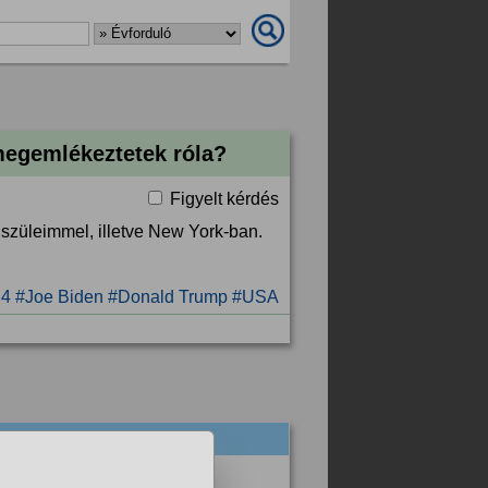
megemlékeztetek róla?
Figyelt kérdés
szüleimmel, illetve New York-ban.
 4
#Joe Biden
#Donald Trump
#USA