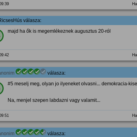
 09:39
Ha
RicsesHús válasza:
majd ha ők is megemlékeznek augusztus 20-ról
%
 09:42
Ha
anonim
válasza:
#5 meselj meg, olyan jo ilyeneket olvasni... demokracia-kise
%
Na, menjel szepen labdazni vagy valamit...
 09:51
Ha
anonim
válasza: