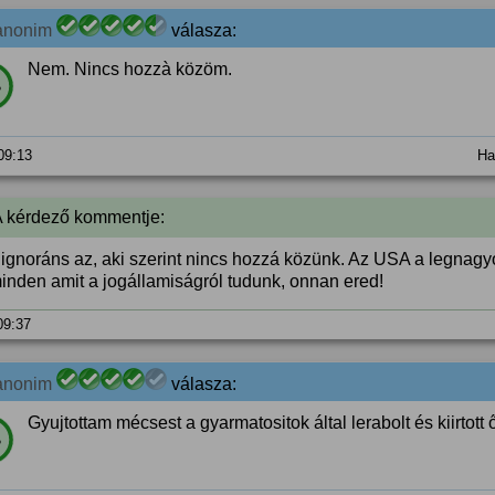
anonim
válasza:
Nem. Nincs hozzà közöm.
%
 09:13
Ha
A kérdező kommentje:
 ignoráns az, aki szerint nincs hozzá közünk. Az USA a legnagy
minden amit a jogállamiságról tudunk, onnan ered!
 09:37
anonim
válasza:
Gyujtottam mécsest a gyarmatositok által lerabolt és kiirtot
%