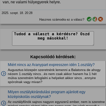
van, ne valami hülyegyerek helyre.
2025. szept. 18. 20:28
Hasznos számodra ez a válasz?
Kapcsolódó kérdések:
Miért nincs az Aranypart expresszen idén 1.osztály?
Augusztus közepén szeretnénk lemenni a Balatonra de ahogy
nézem 1.osztály nincs...és nem csak akkor hanem ha 1 hét
múlva szeretném lefoglalni a helyeket akkor sincs...ennyire
spórolnak vagy mivan?
Milyen osztálykirándulási program ajánlott egy
középiskolás osztálynak?
Az osztályfőnök sajnos nagyon egyszerű ember, nem is szeretne
minket annyira elvinni idén egy napra sem, így ránk maradt a