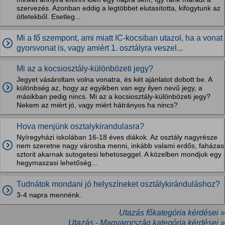
szervezés. Azonban eddig a legtöbbet elutasította, kifogytunk az
ötletekből. Esetleg...
Mi a fő szempont, ami miatt IC-kocsiban utazol, ha a vonat
gyorsvonat is, vagy amiért 1. osztályra veszel...
Mi az a kocsiosztály-különbözeti jegy?
Jegyet vásároltam volna vonatra, és két ajánlatot dobott be. A
különbség az, hogy az egyikben van egy ilyen nevű jegy, a
másikban pedig nincs. Mi az a kocsiosztály-különbözeti jegy?
Nekem az miért jó, vagy miért hátrányos ha nincs?
Hova menjünk osztalykirandulasra?
Nyíregyházi iskolában 16-18 éves diákok. Az osztály nagyrésze
nem szeretne nagy városba menni, inkább valami erdős, faházas
sztorit akarnak sutogetesi lehetoseggel. A közelben mondjuk egy
hegymaszasi lehetőség...
Tudnátok mondani jó helyszíneket osztálykiránduláshoz?
3-4 napra mennénk.
Utazás főkategória kérdései »
Utazás - Magyarország kategória kérdései »