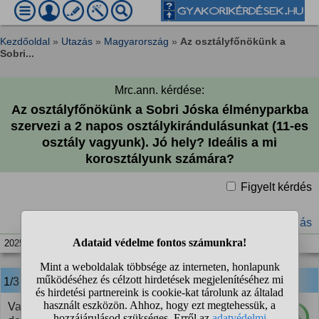
Kezdőoldal
»
Utazás
»
Magyarország
»
Az osztályfőnökünk a
Sobri...
Mrc.ann. kérdése:
Az osztályfőnökünk a Sobri Jóska élményparkba
szervezi a 2 napos osztálykirándulásunkat (11-es
osztály vagyunk). Jó hely? Ideális a mi
korosztályunk számára?
Figyelt kérdés
#fiatal
#osztálykirándulás
2025. szept. 16. 11:46
1/3
anonim
válasza:
Van szerintem ott olyan játék, amit ti is élveznétek,
90%