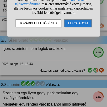
de az ugye kérdéses hogy mit fizet az osztály
"központilag". Nézzétek meg a honlapot, van ott
sokminden.
2025. szept. 16. 13:28
Hasznos számodra ez a válasz?
2/3 Kései Sirató
válasza:
Igen, szerintem nem fogtok unatkozni.
92%
2025. szept. 16. 13:43
Hasznos számodra ez a válasz?
3/3
anonim
válasza:
Szerintem egy ilyen gagyi park méltatlan egy
24%
osztálykirándulásra.
Menjetek egy rendes városba ahol millió látnivaló