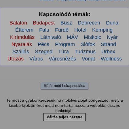
Kapcsolódó témák:
Balaton
Budapest
Busz
Debrecen
Duna
Étterem
Falu
Fürdő
Hotel
Kemping
Kirándulás
Látnivaló
MÁV
Miskolc
Nyár
Nyaralás
Pécs
Program
Siófok
Strand
Szállás
Szeged
Túra
Turizmus
Urbex
Utazás
Város
Városnézés
Vonat
Wellness
Sötét mód bekapcsolása
Te most a gyakorikerdesek.hu mobilverzióját böngészed, mely a
kisebb kijelzőméret miatt nem tartalmazza a weboldal összes
funkcióját.
Váltás teljes nézetre