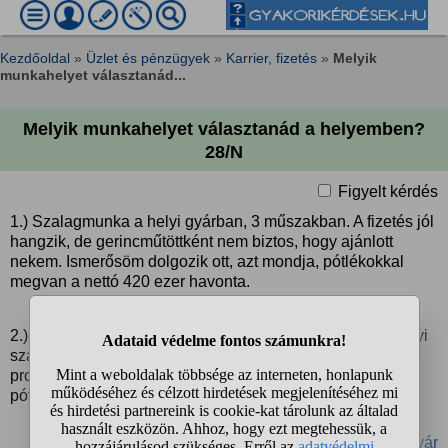
Kezdőoldal
»
Üzlet és pénzügyek
»
Karrier, fizetés
»
Melyik
munkahelyet választanád...
Melyik munkahelyet választanád a helyemben?
28/N
Figyelt kérdés
1.) Szalagmunka a helyi gyárban, 3 műszakban. A fizetés jól
hangzik, de gerincműtöttként nem biztos, hogy ajánlott
nekem. Ismerősöm dolgozik ott, azt mondja, pótlékokkal
megvan a nettó 420 ezer havonta.
2.) Tanári állás (van egy történelemtanári diplomám) a helyi
szakközépiskolában, de kicsit aggaszt, hogy sok ott a
problémás, agresszív diák. Bértábla szerinti fizetés,
pótlékokkal együtt nettó 207 ezer.
#fizetés
#állás
#tanár
#munkahely
#gyár