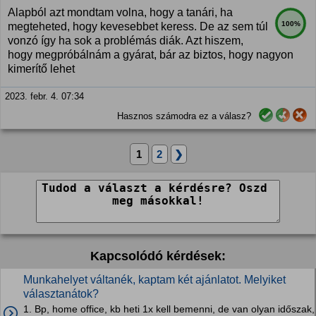
Alapból azt mondtam volna, hogy a tanári, ha
100%
megteheted, hogy kevesebbet keress. De az sem túl
vonzó így ha sok a problémás diák. Azt hiszem,
hogy megpróbálnám a gyárat, bár az biztos, hogy nagyon
kimerítő lehet
2023. febr. 4. 07:34
Hasznos számodra ez a válasz?
1
2
❯
Kapcsolódó kérdések:
Munkahelyet váltanék, kaptam két ajánlatot. Melyiket
választanátok?
1. Bp, home office, kb heti 1x kell bemenni, de van olyan időszak,