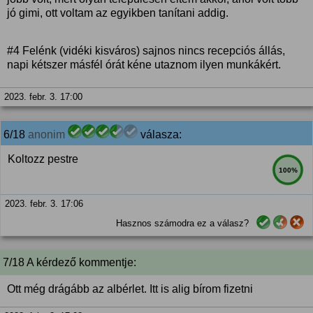
jó gimi, ott voltam az egyikben tanítani addig.
#4 Felénk (vidéki kisváros) sajnos nincs recepciós állás,
napi kétszer másfél órát kéne utaznom ilyen munkákért.
2023. febr. 3. 17:00
6/18
anonim
válasza:
Koltozz pestre
100%
2023. febr. 3. 17:06
Hasznos számodra ez a válasz?
7/18 A kérdező kommentje:
Ott még drágább az albérlet. Itt is alig bírom fizetni