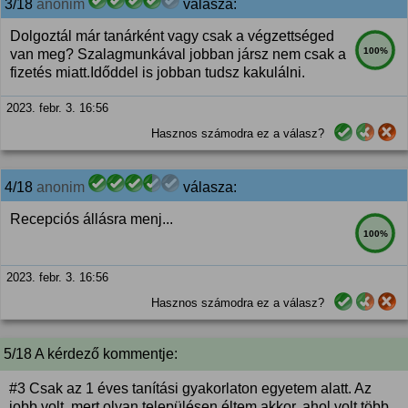
3/18
anonim
válasza:
Dolgoztál már tanárként vagy csak a végzettséged
100%
van meg? Szalagmunkával jobban jársz nem csak a
fizetés miatt.Időddel is jobban tudsz kakulálni.
2023. febr. 3. 16:56
Hasznos számodra ez a válasz?
4/18
anonim
válasza:
Recepciós állásra menj...
100%
2023. febr. 3. 16:56
Hasznos számodra ez a válasz?
5/18 A kérdező kommentje:
#3 Csak az 1 éves tanítási gyakorlaton egyetem alatt. Az
jobb volt, mert olyan településen éltem akkor, ahol volt több