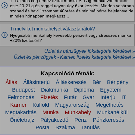
1. Lakatos cég nehéz fizikai munka: 6-17ig munka van amikor
este 20-21ig és reggel ugyan úgy 6kor kezdés. Minden vasárnap
szabad és havi 1szombat 40órára és minimálbérre bejelentve de
minden hónapban megkapsz...
Ti melyiket munkahelyet választanátok?
Nyugisabb munkahely kevesebb pénzért vagy stresszes munka
+20% fizetésért?
Üzlet és pénzügyek főkategória kérdései »
Üzlet és pénzügyek - Karrier, fizetés kategória kérdései »
Kapcsolódó témák:
Állás
Állásinterjú
Álláskeresés
Bér
Bérigény
Budapest
Diákmunka
Diploma
Egyetem
Felmondás
Fizetés
Futár
Gyár
Interjú
IT
Karrier
Külföld
Magyarország
Megélhetés
Megtakarítás
Munka
Munkahely
Munkanélküli
Önéletrajz
Pályakezdő
Pénz
Pénzkeresés
Posta
Szakma
Tanulás