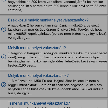
hogy többször. 200 kmre van tőlem, vonattal járnék be, amikor
szükséges. Itt a bérem bruttó 500 lenne plusz havi nettó 35 ezer
cafetéria,...
Ezek közül melyik munkahelyet választanátok?
A napokban 2 helyen voltam interjúzni, mindkettő a befejező
fázisban van már és úgy érzem jól sikerültek. Tegyük fel, hogy
mindkettőtől kapok ajánlatot (persze nem biztos hogy így is lesz).
Az egyik egy...
Melyik munkahelyet választanád?
1.Nagyon jó hangulatú iroda,jófej munkatársakkal(már-már baráti
szint), nagyon laza munkaidő tekintetében(ha akarsz dolgozni
bemész,ha nem akkor nem),fejlődési lehetőség kevés van, kevés
fizetés.(190 ezer...
Melyik munkahelyet választanátok?
1. 3 műszak, br. 1350 Ft/ óra. Hajnali 3kor kellene kelnem a
reggeli műszakhoz. 2 óra az út csak oda cégessel. 2. Itt nincs
helyben céges busz csak 10 km-el odébb ahol 5.45-kor indul a
busz, de ígyis...
Ti melyik munkahelyet választanád?