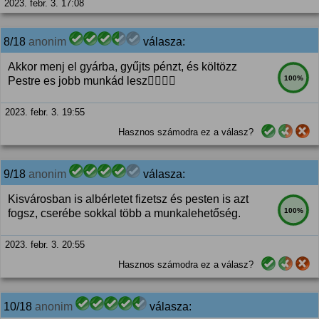
2023. febr. 3. 17:08
8/18
anonim
válasza:
Akkor menj el gyárba, gyűjts pénzt, és költözz
100%
Pestre es jobb munkád lesz🤷‍♀️🤷‍♀️
2023. febr. 3. 19:55
Hasznos számodra ez a válasz?
9/18
anonim
válasza:
Kisvárosban is albérletet fizetsz és pesten is azt
100%
fogsz, cserébe sokkal több a munkalehetőség.
2023. febr. 3. 20:55
Hasznos számodra ez a válasz?
10/18
anonim
válasza: