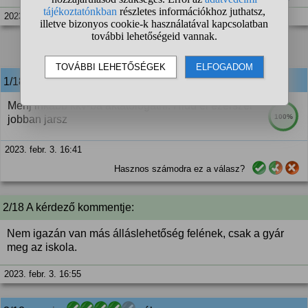
2023. febr. 3. 16:25
1
2
❯
1/18
anonim
válasza:
Menj inkabb kkv-ba aktatologatni. Hidd el ezerszer
100%
jobban jarsz
2023. febr. 3. 16:41
Hasznos számodra ez a válasz?
2/18 A kérdező kommentje:
Nem igazán van más álláslehetőség felének, csak a gyár
meg az iskola.
2023. febr. 3. 16:55