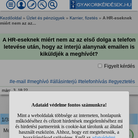
Kezdőoldal
»
Üzlet és pénzügyek
»
Karrier, fizetés
»
A HR-eseknek
miért nem az az...
A HR-eseknek miért nem az az első dolga a telefon
letevése után, hogy az interjú alanynak emailen is
kiküldjék a meghívót?
Figyelt kérdés
#e-mail
#meghívó
#állásinterjú
#telefonhívás
#egyeztetés
márc. 3. 18:22
1
2
3
4
❯
❯❯
1/38
anonim
válasza:
Mert mas dolgot prioritizal helyette
80%