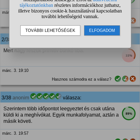
márc. 3. 18:24
Hasznos számodra ez a válasz?
2/38
anonim
válasza:
Mert nagy részük primitív bunkó liba.
33%
márc. 3. 19:10
Hasznos számodra ez a válasz?
3/38
anonim
válasza:
Szerintem több időpontot leegyeztet és csak utána
89%
küldi ki a meghívókat. Egyik munkafolyamat, aztán a
másik követi.
márc. 3. 19:57