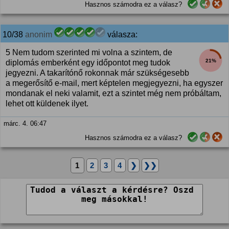
Hasznos számodra ez a válasz?
10/38
anonim
válasza:
5 Nem tudom szerinted mi volna a szintem, de
21%
diplomás emberként egy időpontot meg tudok
jegyezni. A takarítónő rokonnak már szükségesebb
a megerősítő e-mail, mert képtelen megjegyezni, ha egyszer
mondanak el neki valamit, ezt a szintet még nem próbáltam,
lehet ott küldenek ilyet.
márc. 4. 06:47
Hasznos számodra ez a válasz?
1
2
3
4
❯
❯❯