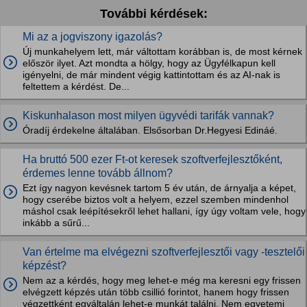
További kérdések:
Mi az a jogviszony igazolás?
Új munkahelyem lett, már váltottam korábban is, de most kérnek
először ilyet. Azt mondta a hölgy, hogy az Ügyfélkapun kell
igényelni, de már mindent végig kattintottam és az AI-nak is
feltettem a kérdést. De...
Kiskunhalason most milyen ügyvédi tarifák vannak?
Óradíj érdekelne általában. Elsősorban Dr.Hegyesi Edináé.
Ha bruttó 500 ezer Ft-ot keresek szoftverfejlesztőként,
érdemes lenne tovább állnom?
Ezt így nagyon kevésnek tartom 5 év után, de árnyalja a képet,
hogy cserébe biztos volt a helyem, ezzel szemben mindenhol
máshol csak leépítésekről lehet hallani, így úgy voltam vele, hogy
inkább a sűrű...
Van értelme ma elvégezni szoftverfejlesztői vagy -tesztelői
képzést?
Nem az a kérdés, hogy meg lehet-e még ma keresni egy frissen
elvégzett képzés után több csillió forintot, hanem hogy frissen
végzettként egyáltalán lehet-e munkát találni. Nem egyetemi