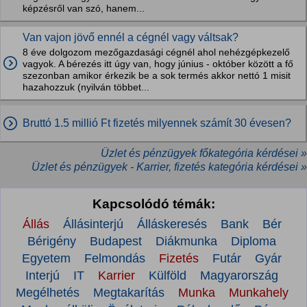
képzésről van szó, hanem...
Van vajon jövő ennél a cégnél vagy váltsak?
8 éve dolgozom mezőgazdasági cégnél ahol nehézgépkezelő
vagyok. A bérezés itt úgy van, hogy június - október között a fő
szezonban amikor érkezik be a sok termés akkor nettó 1 misit
hazahozzuk (nyilván többet...
Bruttó 1.5 millió Ft fizetés milyennek számít 30 évesen?
Üzlet és pénzügyek főkategória kérdései »
Üzlet és pénzügyek - Karrier, fizetés kategória kérdései »
Kapcsolódó témák:
Állás
Állásinterjú
Álláskeresés
Bank
Bér
Bérigény
Budapest
Diákmunka
Diploma
Egyetem
Felmondás
Fizetés
Futár
Gyár
Interjú
IT
Karrier
Külföld
Magyarország
Megélhetés
Megtakarítás
Munka
Munkahely