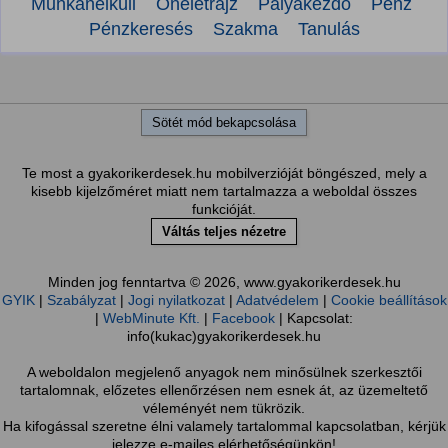
Munkanélküli
Önéletrajz
Pályakezdő
Pénz
Pénzkeresés
Szakma
Tanulás
Sötét mód bekapcsolása
Te most a gyakorikerdesek.hu mobilverzióját böngészed, mely a
kisebb kijelzőméret miatt nem tartalmazza a weboldal összes
funkcióját.
Váltás teljes nézetre
Minden jog fenntartva © 2026, www.gyakorikerdesek.hu
GYIK
|
Szabályzat
|
Jogi nyilatkozat
|
Adatvédelem
|
Cookie beállítások
|
WebMinute Kft.
|
Facebook
| Kapcsolat:
info(kukac)gyakorikerdesek.hu
A weboldalon megjelenő anyagok nem minősülnek szerkesztői
tartalomnak, előzetes ellenőrzésen nem esnek át, az üzemeltető
véleményét nem tükrözik.
Ha kifogással szeretne élni valamely tartalommal kapcsolatban, kérjük
jelezze e-mailes elérhetőségünkön!