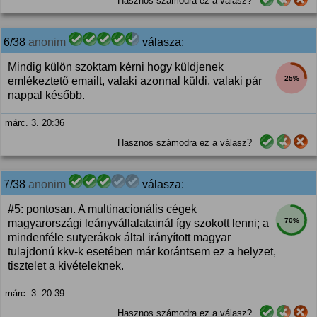
Hasznos számodra ez a válasz?
6/38
anonim
válasza:
Mindig külön szoktam kérni hogy küldjenek
25%
emlékeztető emailt, valaki azonnal küldi, valaki pár
nappal később.
márc. 3. 20:36
Hasznos számodra ez a válasz?
7/38
anonim
válasza:
#5: pontosan. A multinacionális cégek
70%
magyarországi leányvállalatainál így szokott lenni; a
mindenféle sutyerákok által irányított magyar
tulajdonú kkv-k esetében már korántsem ez a helyzet,
tisztelet a kivételeknek.
márc. 3. 20:39
Hasznos számodra ez a válasz?