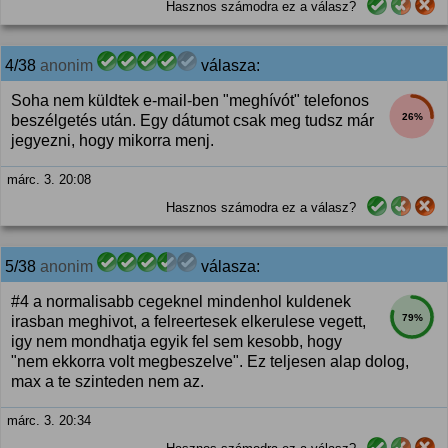
Hasznos számodra ez a válasz?
4/38
anonim
válasza:
Soha nem küldtek e-mail-ben "meghívót" telefonos
26%
beszélgetés után. Egy dátumot csak meg tudsz már
jegyezni, hogy mikorra menj.
márc. 3. 20:08
Hasznos számodra ez a válasz?
5/38
anonim
válasza:
#4 a normalisabb cegeknel mindenhol kuldenek
79%
irasban meghivot, a felreertesek elkerulese vegett,
igy nem mondhatja egyik fel sem kesobb, hogy
"nem ekkorra volt megbeszelve". Ez teljesen alap dolog,
max a te szinteden nem az.
márc. 3. 20:34