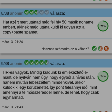
8/38
anonim
válasza:
Hat azért mert utánad még fel hiv 50 másik noname
79%
embert, akinek majd utána küldi ki ugyan azt a
copy+paste spamet.
márc. 3. 21:24
Hasznos számodra ez a válasz?
9/38
anonim
válasza:
HR-es vagyok. Mindig küldünk ki emlékeztető e-
74%
mailt, de nyilván nem úgy, hogy egyből a hívás után,
hanem miután lebeszéltem mindenkivel, akkor
küldök ki egy körüzenetet. Így pont feleannyi idő, mint
amennyi a te módszereddel lenne, de lehet, hogy csak
egyharmad.
márc. 3. 21:43