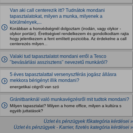
Van aki call centerezik itt? Tudnátok mondani
tapasztalatokat, milyen a munka, milyenek a
körülmények,...
Korábban a honvédségnél dolgoztam (irodán, vagy olykor -
olykor portán). Érettségivel rendelkezem és gondolkodtam rajta
hogy jelentkezem a fent említett pozicióba. Az érdekelne a call
centerezés milyen...
Valaki tud tapasztalatot mondani erről a Tesco
"bevásárlási asszisztens" nevezetű munkáról?
5 éves tapasztalattal versenyszférás jogász állásra
mekkora bérigényt illik mondani?
energetikai cégről van szó
Gránitbanknál való munkavégzésről mit tudtok mondani?
Milyen tapasztalat? Milyen a home office, milyen a kultúra s
egyéb juttatások?
Üzlet és pénzügyek főkategória kérdései »
Üzlet és pénzügyek - Karrier, fizetés kategória kérdései »