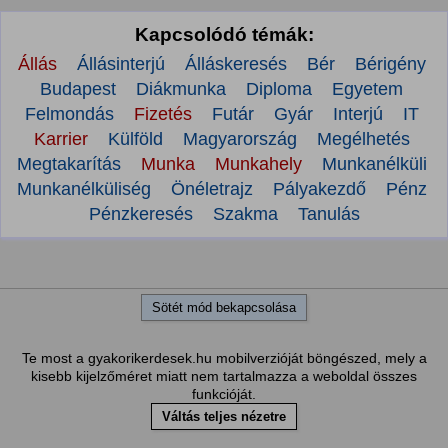
Kapcsolódó témák:
Állás
Állásinterjú
Álláskeresés
Bér
Bérigény
Budapest
Diákmunka
Diploma
Egyetem
Felmondás
Fizetés
Futár
Gyár
Interjú
IT
Karrier
Külföld
Magyarország
Megélhetés
Megtakarítás
Munka
Munkahely
Munkanélküli
Munkanélküliség
Önéletrajz
Pályakezdő
Pénz
Pénzkeresés
Szakma
Tanulás
Sötét mód bekapcsolása
Te most a gyakorikerdesek.hu mobilverzióját böngészed, mely a
kisebb kijelzőméret miatt nem tartalmazza a weboldal összes
funkcióját.
Váltás teljes nézetre