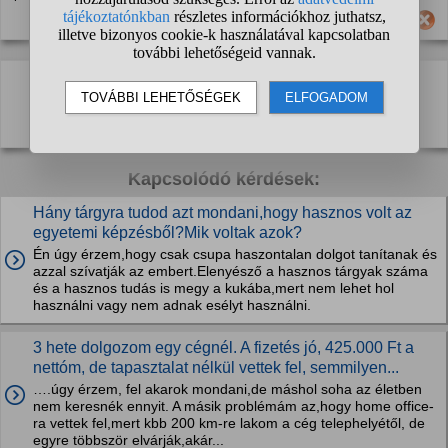
Hasznos számodra ez a válasz?
Kapcsolódó kérdések:
Hány tárgyra tudod azt mondani,hogy hasznos volt az
egyetemi képzésből?Mik voltak azok?
Én úgy érzem,hogy csak csupa haszontalan dolgot tanítanak és
azzal szívatják az embert.Elenyésző a hasznos tárgyak száma
és a hasznos tudás is megy a kukába,mert nem lehet hol
használni vagy nem adnak esélyt használni.
3 hete dolgozom egy cégnél. A fizetés jó, 425.000 Ft a
nettóm, de tapasztalat nélkül vettek fel, semmilyen...
….úgy érzem, fel akarok mondani,de máshol soha az életben
nem keresnék ennyit. A másik problémám az,hogy home office-
ra vettek fel,mert kbb 200 km-re lakom a cég telephelyétől, de
egyre többször elvárják,akár...