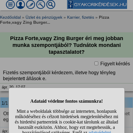
Kezdőoldal
»
Üzlet és pénzügyek
»
Karrier, fizetés
»
Pizza
Forte,vagy Zing Burger...
Pizza Forte,vagy Zing Burger éri meg jobban
munka szempontjából? Tudnátok mondani
tapasztalatot?
Figyelt kérdés
Fizetés szempontjából kérdezem, illetve hogy tényleg
bejelentett állások e.
ápr. 20. 17:07
1/1
anonim
válasza:
Ott inkább kajálni éri meg, imádom mindkettőt. De nem lehet
egy álommeló. Miért ne lenne bejelentett?
ápr. 21. 22:50