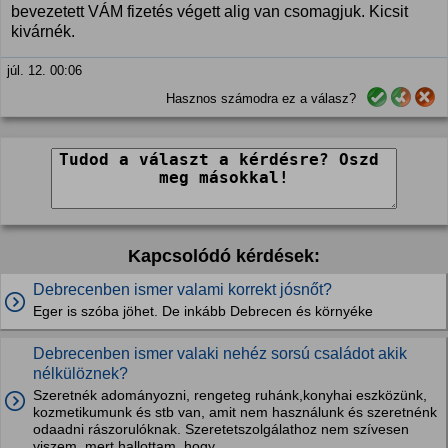
bevezetett VÁM fizetés végett alig van csomagjuk. Kicsit
kivárnék.
júl. 12. 00:06
Hasznos számodra ez a válasz?
Kapcsolódó kérdések:
Debrecenben ismer valami korrekt jósnőt?
Eger is szóba jöhet. De inkább Debrecen és környéke
Debrecenben ismer valaki nehéz sorsú családot akik
nélkülöznek?
Szeretnék adományozni, rengeteg ruhánk,konyhai eszközünk,
kozmetikumunk és stb van, amit nem használunk és szeretnénk
odaadni rászorulóknak. Szeretetszolgálathoz nem szívesen
viszem, mert hallottam, hogy...