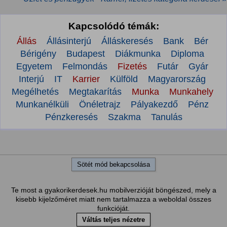
Kapcsolódó témák:
Állás
Állásinterjú
Álláskeresés
Bank
Bér
Bérigény
Budapest
Diákmunka
Diploma
Egyetem
Felmondás
Fizetés
Futár
Gyár
Interjú
IT
Karrier
Külföld
Magyarország
Megélhetés
Megtakarítás
Munka
Munkahely
Munkanélküli
Önéletrajz
Pályakezdő
Pénz
Pénzkeresés
Szakma
Tanulás
Sötét mód bekapcsolása
Te most a gyakorikerdesek.hu mobilverzióját böngészed, mely a
kisebb kijelzőméret miatt nem tartalmazza a weboldal összes
funkcióját.
Váltás teljes nézetre