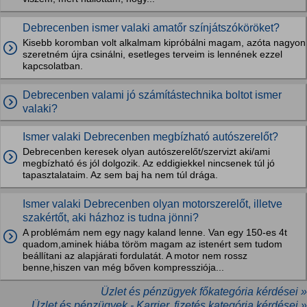
Debrecenben ismer valaki amatőr színjátszóköröket?
Kisebb koromban volt alkalmam kipróbálni magam, azóta nagyon
szeretném újra csinálni, esetleges terveim is lennének ezzel
kapcsolatban.
Debrecenben valami jó számítástechnika boltot ismer
valaki?
Ismer valaki Debrecenben megbízható autószerelőt?
Debrecenben keresek olyan autószerelőt/szervizt aki/ami
megbízható és jól dolgozik. Az eddigiekkel nincsenek túl jó
tapasztalataim. Az sem baj ha nem túl drága.
Ismer valaki Debrecenben olyan motorszerelőt, illetve
szakértőt, aki házhoz is tudna jönni?
A problémám nem egy nagy kaland lenne. Van egy 150-es 4t
quadom,aminek hiába töröm magam az istenért sem tudom
beállítani az alapjárati fordulatát. A motor nem rossz
benne,hiszen van még bőven kompressziója...
Üzlet és pénzügyek főkategória kérdései »
Üzlet és pénzügyek - Karrier, fizetés kategória kérdései »