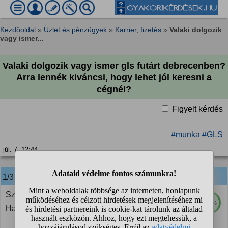
Kezdőoldal
»
Üzlet és pénzügyek
»
Karrier, fizetés
»
Valaki dolgozik
vagy ismer...
Valaki dolgozik vagy ismer gls futárt debrecenben?
Arra lennék kiváncsi, hogy lehet jól keresni a
cégnél?
Figyelt kérdés
#munka
#GLS
júl. 7. 12:44
1/3
anonim
válasza:
Szerintem országos szinten sok órával keresnek jól.
100%
Hajnalban mennek és délután 3-4 mire végeznek.