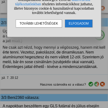
júl. 7. 18:07
Hasznos számodra ez a válasz?
2/3
anonim
válasza:
Úgy, hogy halál közvetlen, normális, rugalmas vagy
100%
a címzettekkel és koordinátoroddal is. (Címzettekkel
a jatt miatt.)
Ne csak azt nézd, hogy mennyi a végösszeg, hanem mit kell
érte tenni. Vezetsz, pakolászol, de dinamikusan. Nem
alumíniumot hegesztesz és nem váltott 12-zöl. Szerintem jó
meló, bár én sose csinálnám (szubjektív okai vannak).
Érdemleges jattal élhető - kivéve a mindenszaristáknak.
júl. 7. 20:12
Hasznos számodra ez a válasz?
3/3 Beni2360 válasza:
A napokban beszéltem egy GLS futárral és július elsején