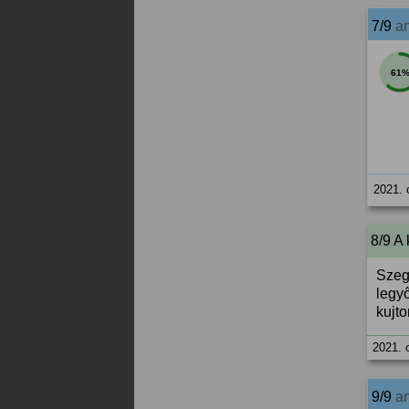
7/9
a
61
2021. 
8/9 A
Szeg
legyő
kujto
2021. 
9/9
a