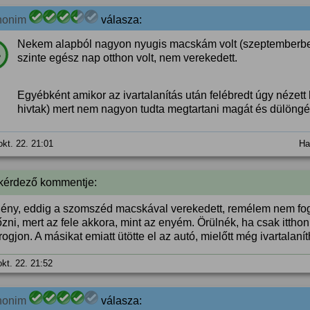
nonim
válasza:
Nekem alapból nagyon nyugis macskám volt (szeptemberben 
%
szinte egész nap otthon volt, nem verekedett.
Egyébként amikor az ivartalanítás után felébredt úgy nézett k
hivtak) mert nem nagyon tudta megtartani magát és dülöngé
okt. 22. 21:01
Ha
 kérdező kommentje:
ény, eddig a szomszéd macskával verekedett, remélem nem fo
zni, mert az fele akkora, mint az enyém. Örülnék, ha csak itthon 
rogjon. A másikat emiatt ütötte el az autó, mielőtt még ivartalanít
okt. 22. 21:52
nonim
válasza: