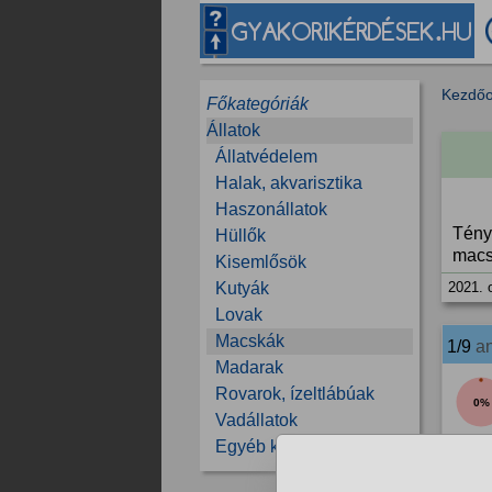
Kezdőo
Főkategóriák
Állatok
Állatvédelem
Halak, akvarisztika
Haszonállatok
Tény
Hüllők
macs
Kisemlősök
Kutyák
2021. 
Lovak
Macskák
1/9
a
Madarak
Rovarok, ízeltlábúak
0%
Vadállatok
Egyéb kérdések
2021. 