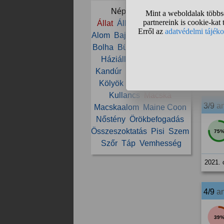
Népszerű témák:
2/9
a
Állat
Állatorvos
Allergia
Alom
Baj
Beteg
Betegség
61
Bolha
Büdös
Cica
Etetés
Háziállat
Ivartalanítás
Kandúr
Karmolás
Kóbor
2021. 
Kölyök
Kölyök macska
Kullancs
Macska
3/9
a
Macskaalom
Maine Coon
Nőstény
Örökbefogadás
Összeszoktatás
Pisi
Szem
75
Szőr
Táp
Vemhesség
2021. 
4/9
a
39