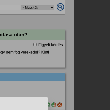
nítása után?
Figyelt kérdés
ogy nem fog verekedni? Kinti
sznos számodra ez a válasz?