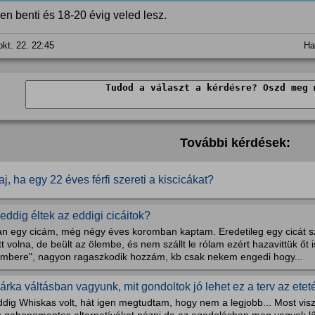
en benti és 18-20 évig veled lesz.
okt. 22. 22:45
Ha
További kérdések:
aj, ha egy 22 éves férfi szereti a kiscicákat?
eddig éltek az eddigi cicáitok?
an egy cicám, még négy éves koromban kaptam. Eredetileg egy cicát sz
tt volna, de beült az ölembe, és nem szállt le rólam ezért hazavittük őt 
embere", nagyon ragaszkodik hozzám, kb csak nekem engedi hogy...
árka váltásban vagyunk, mit gondoltok jó lehet ez a terv az etet
ddig Whiskas volt, hát igen megtudtam, hogy nem a legjobb... Most vis