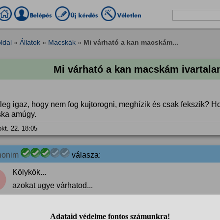
ldal
»
Állatok
»
Macskák
»
Mi várható a kan macskám...
Mi várható a kan macskám ivartala
leg igaz, hogy nem fog kujtorogni, meghízik és csak fekszik? H
ka amúgy.
okt. 22. 18:05
nonim
válasza:
Kölykök...
azokat ugye várhatod...
okt. 22. 18:16
Ha