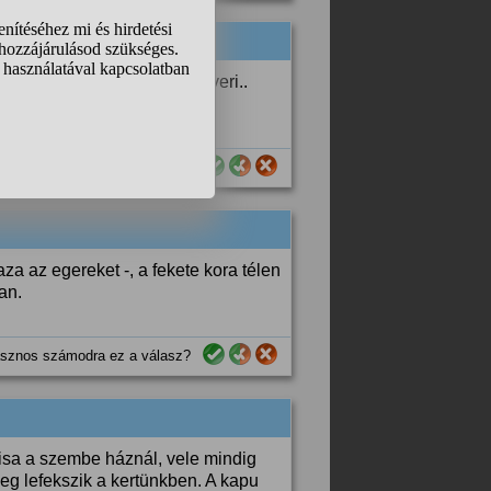
inti fiú viszont jobban megveri..
sznos számodra ez a válasz?
 az egereket -, a fekete kora télen
an.
sznos számodra ez a válasz?
lisa a szembe háznál, vele mindig
eg lefekszik a kertünkben. A kapu