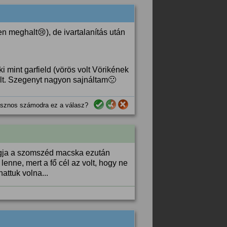
meghalt😢), de ivartalanítás után
i mint garfield (vörös volt Vörikének
lt. Szegenyt nagyon sajnáltam🙁
sznos számodra ez a válasz?
gja a szomszéd macska ezután
lenne, mert a fő cél az volt, hogy ne
hattuk volna...