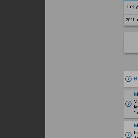
Legy
2021. 
B
M
V
le
"
M
E