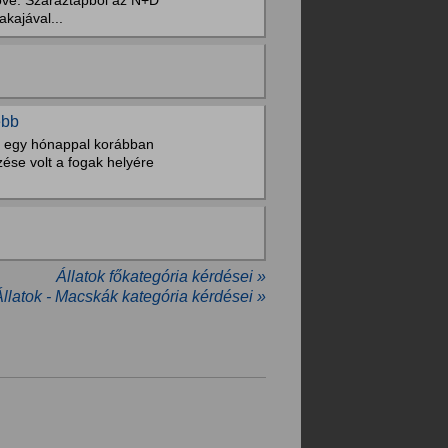
őve. Száraztápból az N+D
kajával...
ebb
rt egy hónappal korábban
zése volt a fogak helyére
Állatok főkategória kérdései »
Állatok - Macskák kategória kérdései »