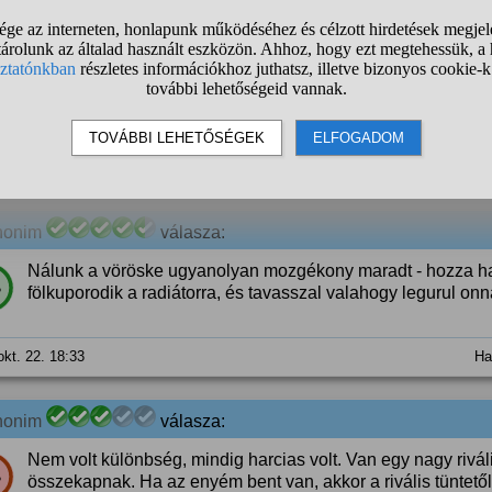
nonim
válasza:
Kevesebbet jár majd el, nem fog verekedni, de majd a többi k
%
okt. 22. 18:21
Ha
nonim
válasza:
Nálunk a vöröske ugyanolyan mozgékony maradt - hozza haza
%
fölkuporodik a radiátorra, és tavasszal valahogy legurul onn
okt. 22. 18:33
Ha
nonim
válasza:
Nem volt különbség, mindig harcias volt. Van egy nagy rivá
%
összekapnak. Ha az enyém bent van, akkor a rivális tüntetől