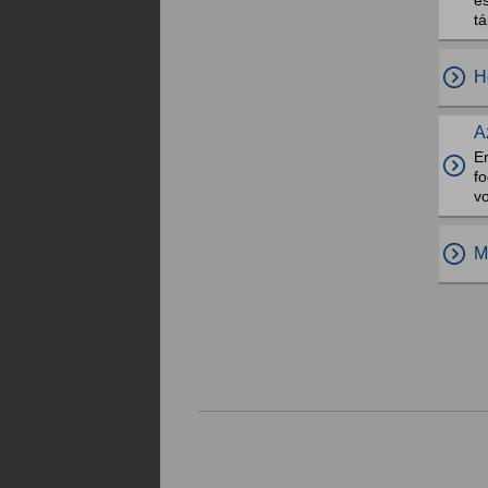
é
t
H
A
Er
fo
v
M