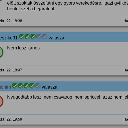
előtt szoktak összefutni egy gyors verekedésre. Igazi gyilko
hentel szét a bejáratnál.
okt. 22. 18:38
Ha
eszike91
válasza:
Nem lesz kanos
%
okt. 22. 18:47
Ha
nonim
válasza:
Nyugodtabb lesz, nem csavarog, nem spriccel, azaz nem jelöl
%
okt. 22. 19:59
Ha