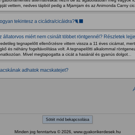
s gabonamentes alternatívákat nézni de az agadolásban meg vagyok l
ápját vettem, nedves tápból pedig a Mjamjam és az Animonda Carny cica
ogyan tekintesz a cicádra/cicáidra?🐈‍⬛
z állatorvos miért nem csinált többet röntgennél? Részletek lejj
edetileg tegnapelőtt ellenőrzésre vittem vissza a 11 éves cicámat, me
gkő és néhány fogeltávolítása volt. A tegnapelőtti alkalommal röntgene
onatkozóan. Mivel megtapogatta a cicát a hasánál és gyanús dolgot...
acskának adhatok macskatejet?
Sötét mód bekapcsolása
Minden jog fenntartva © 2026, www.gyakorikerdesek.hu