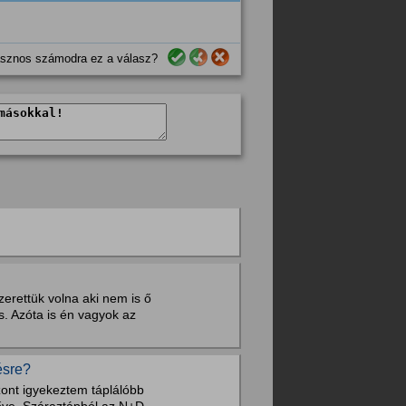
sznos számodra ez a válasz?
erettük volna aki nem is ő
is. Azóta is én vagyok az
ésre?
zont igyekeztem táplálóbb