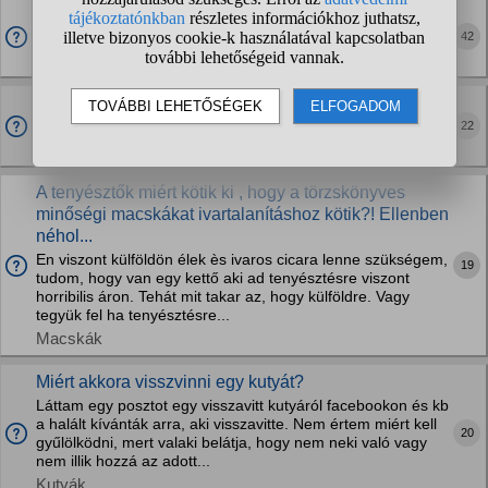
Mi az oka annak hogy a macska sok ezer évvel
később került hozzánk mint a kutya?
42
Macskák
Ha kergetne egy nagyra nőtt Kutya akkor mit
csinálnál?
22
Kutyák
A tenyésztők miért kötik ki , hogy a törzskönyves
minőségi macskákat ivartalanításhoz kötik?! Ellenben
néhol...
En viszont külföldön élek ès ivaros cicara lenne szükségem,
19
tudom, hogy van egy kettő aki ad tenyésztésre viszont
horribilis áron. Tehát mit takar az, hogy külföldre. Vagy
tegyük fel ha tenyésztésre...
Macskák
Miért akkora visszvinni egy kutyát?
Láttam egy posztot egy visszavitt kutyáról facebookon és kb
a halált kívánták arra, aki visszavitte. Nem értem miért kell
20
gyűlölködni, mert valaki belátja, hogy nem neki való vagy
nem illik hozzá az adott...
Kutyák