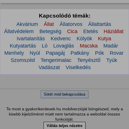
Kapcsolódó témák:
Akvárium
Állat
Állatorvos
Állattartás
Állatvédelem
Betegség
Cica
Etetés
Háziállat
Ivartalanítás
Kedvenc
Kölyök
Kutya
Kutyatartás
Ló
Lovaglás
Macska
Madár
Menhely
Nyúl
Papagáj
Patkány
Pók
Rovar
Szomszéd
Tengerimalac
Tenyésztő
Tyúk
Vadászat
Viselkedés
Sötét mód bekapcsolása
Te most a gyakorikerdesek.hu mobilverzióját böngészed, mely a
kisebb kijelzőméret miatt nem tartalmazza a weboldal összes
funkcióját.
Váltás teljes nézetre