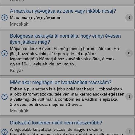
A macska nyávogása az zene vagy inkább ricsaj?
Miau,miau,nyáv,nyáv,cirmi.
5
Macskák
Bolognese kiskutyánál normális, hogy ennyi évesen
ilyen játékos még?
Májusban lesz 9 éves. És még mindig baromi játékos. Ha
11
jön, hozzánk valaki pl 10 percig le fel ugrál az
izgatottságtól:) Németjuhász kutyánk volt előtte, ő csak
olyan 10-11 évig élt, de, az utolsó...
Kutyák
Miért akar meghágni az ivartalanított macskám?
Ebben a pillanatban is a jobb bokámat hágja... többségben
a jobb karomat szokta, tele van már karmolásokkal egészen
9
a vállamig, de volt már a combom és a vádlim is éjszaka.
2,5 éves, benti cica, majdnem 1 éve...
Macskák
Drótszőrű foxterrier miért nem népszerűbb?
A legcukibb kutyafajta, vicces, de nagyon okos is.
4
Empatikus. Szerintem sokkal népszerűbbnek kellene lennie.