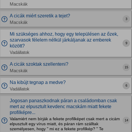
Macskák
A cicák miért szeretik a tejet?
3
Macskák
Mi szükséges ahhoz, hogy egy településen az őzek,
szarvasok félelem nélkül járkáljanak az emberek
9
között?
Vadállatok
A cicák szoktak szellenteni?
15
Macskák
Na kibújt tegnap a medve?
6
Vadállatok
Jogosan panaszkodnak páran a családomban csak
mert az elpusztult kevdenc macskám miatt fekete
profilképre...
Valamiért nem bírják a fekete profilképet csak mert a cicám
14
elpusztult egy vírus miatt, és páran rám szálltak
személyesen, hogy " mi ez a fekete profilkép? " Te