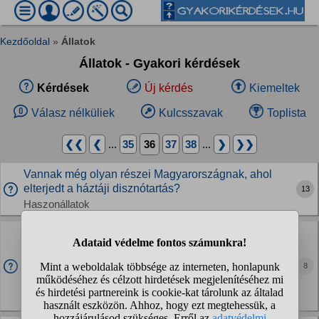
Kezdőoldal
»
Állatok
Állatok - Gyakori kérdések
Kérdések
Új kérdés
Kiemeltek
Válasz nélküliek
Kulcsszavak
Toplista
❮❮
❮
...
35
36
37
38
...
❯
❯❯
Vannak még olyan részei Magyarországnak, ahol
elterjedt a háztáji disznótartás?
13
Haszonállatok
A szitakötő tojások láthatóak?
akvárium növényen látható ha van rajtuk szitakötő tojás?
Sok helyen azt olvasom hogy barna, fél mm nagyságú
8
tojások - valahol azt írják mikroszkópikis méretűek...
Pénteken vettem növényeket. Azóta egy...
Halak, akvarisztika