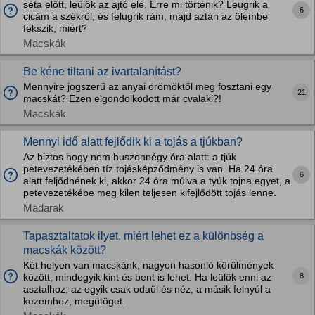
séta előtt, leülök az ajtó elé. Erre mi történik? Leugrik a
6
cicám a székről, és felugrik rám, majd aztán az ölembe
fekszik, miért?
Macskák
Be kéne tiltani az ivartalanítást?
Mennyire jogszerű az anyai örömöktől meg fosztani egy
21
macskát? Ezen elgondolkodott már cvalaki?!
Macskák
Mennyi idő alatt fejlődik ki a tojás a tjúkban?
Az biztos hogy nem huszonnégy óra alatt: a tjúk
petevezetékében tíz tojásképződmény is van. Ha 24 óra
6
alatt feljődnének ki, akkor 24 óra múlva a tyúk tojna egyet, a
petevezetékébe meg kilen teljesen kifejlődött tojás lenne.
Madarak
Tapasztaltatok ilyet, miért lehet ez a különbség a
macskák között?
Két helyen van macskánk, nagyon hasonló körülmények
8
között, mindegyik kint és bent is lehet. Ha leülök enni az
asztalhoz, az egyik csak odaül és néz, a másik felnyúl a
kezemhez, megütöget.