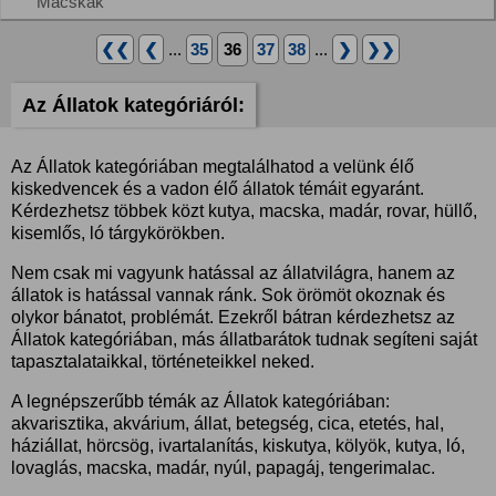
Macskák
❮❮
❮
...
35
36
37
38
...
❯
❯❯
Az Állatok kategóriáról:
Az Állatok kategóriában megtalálhatod a velünk élő
kiskedvencek és a vadon élő állatok témáit egyaránt.
Kérdezhetsz többek közt kutya, macska, madár, rovar, hüllő,
kisemlős, ló tárgykörökben.
Nem csak mi vagyunk hatással az állatvilágra, hanem az
állatok is hatással vannak ránk. Sok örömöt okoznak és
olykor bánatot, problémát. Ezekről bátran kérdezhetsz az
Állatok kategóriában, más állatbarátok tudnak segíteni saját
tapasztalataikkal, történeteikkel neked.
A legnépszerűbb témák az Állatok kategóriában:
akvarisztika, akvárium, állat, betegség, cica, etetés, hal,
háziállat, hörcsög, ivartalanítás, kiskutya, kölyök, kutya, ló,
lovaglás, macska, madár, nyúl, papagáj, tengerimalac.