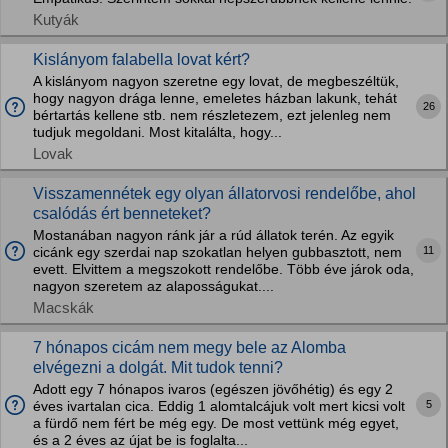
Kutyák
Kislányom falabella lovat kért?
A kislányom nagyon szeretne egy lovat, de megbeszéltük,
hogy nagyon drága lenne, emeletes házban lakunk, tehát
26
bértartás kellene stb. nem részletezem, ezt jelenleg nem
tudjuk megoldani. Most kitalálta, hogy...
Lovak
Visszamennétek egy olyan állatorvosi rendelőbe, ahol
csalódás ért benneteket?
Mostanában nagyon ránk jár a rúd állatok terén. Az egyik
11
cicánk egy szerdai nap szokatlan helyen gubbasztott, nem
evett. Elvittem a megszokott rendelőbe. Több éve járok oda,
nagyon szeretem az alaposságukat....
Macskák
7 hónapos cicám nem megy bele az Alomba
elvégezni a dolgát. Mit tudok tenni?
Adott egy 7 hónapos ivaros (egészen jövőhétig) és egy 2
5
éves ivartalan cica. Eddig 1 alomtalcájuk volt mert kicsi volt
a fürdő nem fért be még egy. De most vettünk még egyet,
és a 2 éves az újat be is foglalta...