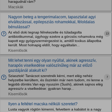
haragudnál rám?
Macskák
Nagyon beteg a tengerimalacom, tapasztalat agyi
elváltozással, epilepsziás rohamokkal, féloldalas
bénulással?
Az első doki tegnap félrekezelte és túladagolta
13
antibiotikummal, úgyhogy ezekre a görcsös rohamokra még
kapott egy gyógyszermérgezést is, amitől toxikus állapotba
került. Most holnapig eldől, hogy egyáltalán...
Kisemlősök
Mit lehet tenni egy olyan nyúllal, akinek agresszív,
harapós viselkedése valószínűleg már az előző
gazdájánál alakult ki?
Sziasztok! Tanácsot szeretnék kérni, mert elég nehéz
7
helyzetbe kerültem, és őszintén már nem tudom, mi lenne a
legjobb döntés.Van egy nyuszim (Sushi), akinek sajnos elég
agresszív a viselkedése: gyakran harap...
Kisemlősök
Ilyen a feltétel macska nélküli szeretet?
Lusta vagyok rögtön kimenni, felvettem a kabátot is a nagy