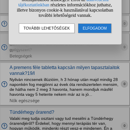
tippek? Kinek mi segített?
Egészségügyi ellátások
Thai Smile maszázs Békéscsaba tapasztalat?
0
Alternatív gyógyítás
Van itt sclerosis multiplexes beteg?
Mióta vagy benne? Mik voltak a tünetek? Szedsz
0
gyógyszert?
Betegségek
A premens fèle tabletta kapcsàn milyen tapasztalaitok
vannak?19/l
Nyilvàn nincsenek illúzióim, h 3 hónap utàn majd mindig 28
0
naponkèn fog megjönni az èvek óta rendszertelen mensim,
de hátha nem 2 meg 3 havonta, hanem mondjuk màsfèl
havonta vagy 5 hetente nekem már az is jó...
Nők egészsége
Tündérhegy órarend?
Valaki meg tudja osztani vagy tud mesélni a Tündérhegy
órarendjéről? Érdekel, hogy mennyi terápiás tér van,
0
hogyan működik, mindenki részt vesz-e mindenen. Én a