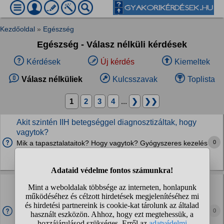
Kezdőoldal
»
Egészség
Egészség - Válasz nélküli kérdések
Kérdések
Új kérdés
Kiemeltek
Válasz nélküliek
Kulcsszavak
Toplista
1
2
3
4
...
❯
❯❯
Akit szintén IIH betegséggel diagnosztizáltak, hogy
vagytok?
0
Mik a tapasztalataitok? Hogy vagytok? Gyógyszeres kezelés
működik? Mi az amit esetleg tudnátok tanácsolni?
Szemproblémák
Kemoterápiás kezelés alatt kinek mi segített a jobb
közérzetért?
Barátnőm jövő héten kezdi a kezelést és szeretnék neki
0
összeállítani egy csomagot, amiben olyan dolgok lennének,
amik segíthetnek neki a kezelés után. Esetleg valami