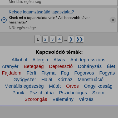
Mentális egészség
Kelsee fogamzásgátló tapasztalat?
Kinek mi a tapasztalata vele? Aki hosszabb távon
0
használta?
Nők egészsége
1
2
3
4
...
❯
❯❯
Kapcsolódó témák:
Alkohol
Allergia
Alvás
Antidepresszáns
Aranyér
Betegség
Depresszió
Dohányzás
Élet
Fájdalom
Férfi
Fityma
Fog
Fogorvos
Fogyás
Gyógyszer
Halál
Kórház
Menstruáció
Mentális egészség
Műtét
Orvos
Öngyilkosság
Pánik
Pszichiátria
Pszichológus
Szem
Szorongás
Vélemény
Vérzés