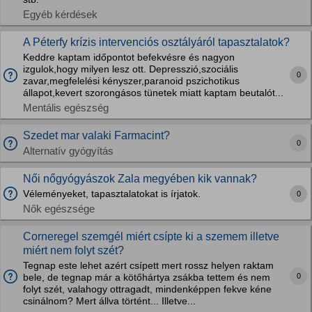
Egyéb kérdések
A Péterfy krízis intervenciós osztályáról tapasztalatok?
Keddre kaptam időpontot befekvésre és nagyon
izgulok,hogy milyen lesz ott. Depresszió,szociális
0
zavar,megfelelési kényszer,paranoid pszichotikus
állapot,kevert szorongásos tünetek miatt kaptam beutalót...
Mentális egészség
Szedet mar valaki Farmacint?
0
Alternatív gyógyítás
Női nőgyógyászok Zala megyében kik vannak?
Véleményeket, tapasztalatokat is írjatok.
0
Nők egészsége
Corneregel szemgél miért csípte ki a szemem illetve
miért nem folyt szét?
Tegnap este lehet azért csípett mert rossz helyen raktam
0
bele, de tegnap már a kötőhártya zsákba tettem és nem
folyt szét, valahogy ottragadt, mindenképpen fekve kéne
csinálnom? Mert állva történt... Illetve...