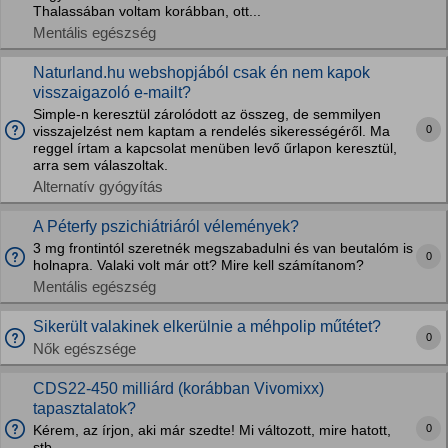
Thalassában voltam korábban, ott...
Mentális egészség
Naturland.hu webshopjából csak én nem kapok
visszaigazoló e-mailt?
Simple-n keresztül zárolódott az összeg, de semmilyen
0
visszajelzést nem kaptam a rendelés sikerességéről. Ma
reggel írtam a kapcsolat menüben levő űrlapon keresztül,
arra sem válaszoltak.
Alternatív gyógyítás
A Péterfy pszichiátriáról vélemények?
3 mg frontintól szeretnék megszabadulni és van beutalóm is
0
holnapra. Valaki volt már ott? Mire kell számítanom?
Mentális egészség
Sikerült valakinek elkerülnie a méhpolip műtétet?
0
Nők egészsége
CDS22-450 milliárd (korábban Vivomixx)
tapasztalatok?
0
Kérem, az írjon, aki már szedte! Mi változott, mire hatott,
stb.