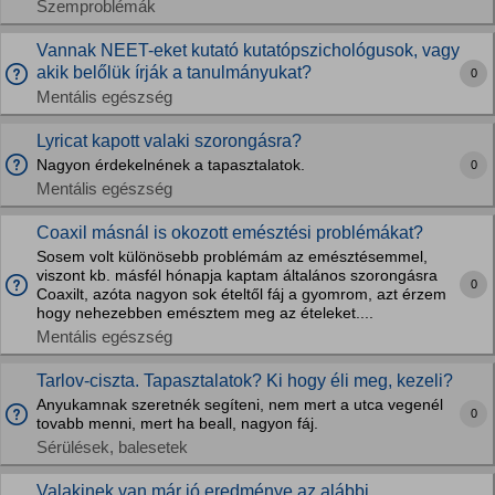
Szemproblémák
Vannak NEET-eket kutató kutatópszichológusok, vagy
akik belőlük írják a tanulmányukat?
0
Mentális egészség
Lyricat kapott valaki szorongásra?
Nagyon érdekelnének a tapasztalatok.
0
Mentális egészség
Coaxil másnál is okozott emésztési problémákat?
Sosem volt különösebb problémám az emésztésemmel,
viszont kb. másfél hónapja kaptam általános szorongásra
0
Coaxilt, azóta nagyon sok ételtől fáj a gyomrom, azt érzem
hogy nehezebben emésztem meg az ételeket....
Mentális egészség
Tarlov-ciszta. Tapasztalatok? Ki hogy éli meg, kezeli?
Anyukamnak szeretnék segíteni, nem mert a utca vegenél
0
tovabb menni, mert ha beall, nagyon fáj.
Sérülések, balesetek
Valakinek van már jó eredménye az alábbi