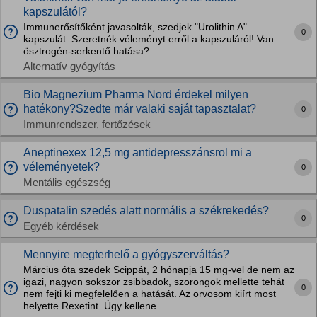
kapszulától?
Immunerősítőként javasolták, szedjek "Urolithin A"
0
kapszulát. Szeretnék véleményt erről a kapszuláról! Van
ösztrogén-serkentő hatása?
Alternatív gyógyítás
Bio Magnezium Pharma Nord érdekel milyen
hatékony?Szedte már valaki saját tapasztalat?
0
Immunrendszer, fertőzések
Aneptinexex 12,5 mg antidepresszánsrol mi a
véleményetek?
0
Mentális egészség
Duspatalin szedés alatt normális a székrekedés?
0
Egyéb kérdések
Mennyire megterhelő a gyógyszerváltás?
Március óta szedek Scippát, 2 hónapja 15 mg-vel de nem az
igazi, nagyon sokszor zsibbadok, szorongok mellette tehát
0
nem fejti ki megfelelően a hatását. Az orvosom kiírt most
helyette Rexetint. Úgy kellene...