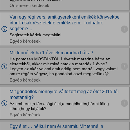
Önismereti kérdések
Van egy régi vers, amit gyerekként emlkék könyvekbe
írtunk csak részletekre emlékszem.. Tudnátok
segíteni?...
3
Segítsetek kérlek megtalálni
Egyéb kérdések
Mit tennétek ha 1 évetek maradna hátra?
Ha pontosan MOSTANTÓL 1 évetek maradna hátra az
életetekből, akkor mit csinálnátok a maradék 1 évbe?
8
Legyen az akár valami amit eddig nem mertél, vagy valami
amire régóta vágysz, ha gondolod oszd meg velünk😊
Egyéb kérdések
Mit gondoltok mennyire változott meg az élet 2015-től
mostanáig?
3
Az emberek,a társasági élet,a megélhetés,bármi főleg
itthon,hogy látjátok?
Egyéb kérdések
Egy élet … nélkül nem ér semmit. Mit tennél a