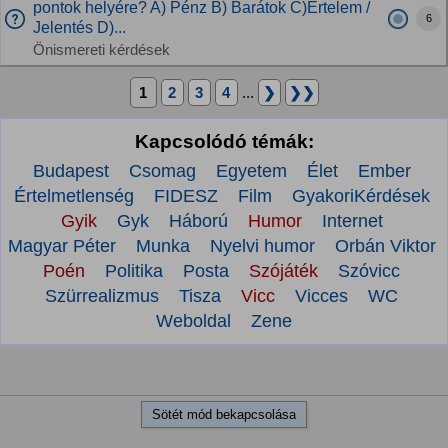
pontok helyére? A) Pénz B) Barátok C)Értelem /
6
Jelentés D)...
Önismereti kérdések
1
2
3
4
...
❯
❯❯
Kapcsolódó témák:
Budapest
Csomag
Egyetem
Élet
Ember
Értelmetlenség
FIDESZ
Film
GyakoriKérdések
Gyik
Gyk
Háború
Humor
Internet
Magyar Péter
Munka
Nyelvi humor
Orbán Viktor
Poén
Politika
Posta
Szójáték
Szóvicc
Szürrealizmus
Tisza
Vicc
Vicces
WC
Weboldal
Zene
Sötét mód bekapcsolása