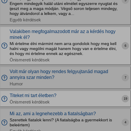
5
Engem mindegyik halál utáni elmélet egyszerre nyugtat és
ijeszt meg a maga módján. Végső soron teljesen mindegy,
hogy átvándorol a lelkem, vagy a...
Egyéb kérdések
Valakiben megfogalmazodott már az a kérdés hogy
minek él?
Mi értelme élni mármint nem arra gondolok hogy meg kell
6
halni vagy megölni magát hanem hogy van e értelme élni,
és hogy mi értelme ennek az egésznek.
Önismereti kérdések
Volt már olyan hogy rendes felgyujtanád magad
annyira szar minden?
7
Humor
Titeket mi tart életben?
19
Önismereti kérdések
Mi az, ami a legnehezebb a fiatalságban?
Szerettek fiatalok lenni? (A fiatalságba a gyermekkort is
4
beleértem)