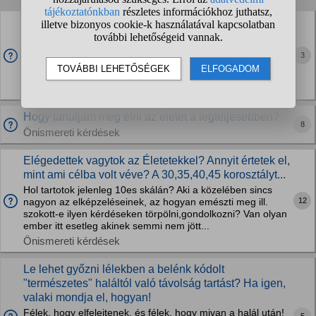
Mit csinálok rosszul az életemmel?
Hallom, hogy az idősek panaszkodnak, hogy milyen gyorsan
rohan az idő! 16 éves vagyok, és konkrétan azt érzem hogy
3
az elmúlt 2 év megsem történt olyan gyorsan elment.
Tegnap még január volt, ma meg július... Hol rontottam el?
Önismereti kérdések
Hogy tanuljam meg élni az életet a legteljesebben?
8
Önismereti kérdések
Elégedettek vagytok az Életetekkel? Annyit értetek el,
mint ami célba volt véve? A 30,35,40,45 korosztályt...
Hol tartotok jelenleg 10es skálán? Aki a közelében sincs
12
nagyon az elképzeléseinek, az hogyan emészti meg ill.
szokott-e ilyen kérdéseken törpölni,gondolkozni? Van olyan
ember itt esetleg akinek semmi nem jött...
Önismereti kérdések
Le lehet győzni lélekben a belénk kódolt
"természetes" haláltól való távolság tartást? Ha igen,
valaki mondja el, hogyan!
Félek, hogy elfelejtenek, és félek, hogy mivan a halál után!