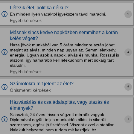
Létezik élet, politika nélkül?
Én minden ilyen vacaktól igyekszem távol maradni.
9
Egyéb kérdések
Másnak sincs kedve napközben semmihez a korán
kelés végett?
Haza jövök munkából van 5 órám mindenre,aztán jöhet
megint az alvás, minden nap ugyan az. Semmi életkedv,
4
energia. Ugyan azok a napok, alvás és munka. Rosszul is
alszom, így hamarabb kell lefekudnom mert sokáig tart
elaludni.
Egyéb kérdések
Számotokra mit jelent az élet?
6
Önismereti kérdések
Házvásárlás és családalapítás, vagy utazás és
élmények?
Sziasztok, 24 éves frissen végzett mérnök vagyok.
7
Diplomával együtt teljes munkaidős állást is sikerült
szereznem, egész jó fizetéssel. Viszont ezzel a stabilan
kialakult helyzettel nem tudom mit kezdjek. Az...