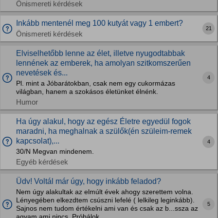
Önismereti kérdések
Inkább mentenél meg 100 kutyát vagy 1 embert?
21
Önismereti kérdések
Elviselhetőbb lenne az élet, illetve nyugodtabbak
lennének az emberek, ha amolyan szitkomszerűen
nevetések és...
4
Pl. mint a Jóbarátokban, csak nem egy cukormázas
világban, hanem a szokásos életünket élnénk.
Humor
Ha úgy alakul, hogy az egész Életre egyedül fogok
maradni, ha meghalnak a szülők(én szüleim-remek
kapcsolat),...
4
30/N Megvan mindenem.
Egyéb kérdések
Üdv! Voltál már úgy, hogy inkább feladod?
Nem úgy alakultak az elmúlt évek ahogy szerettem volna.
Lényegében elkezdtem csúszni lefelé ( lelkileg leginkább).
5
Sajnos nem tudom értékelni ami van és csak az b...ssza az
agyam ami nincs. Próbálok...