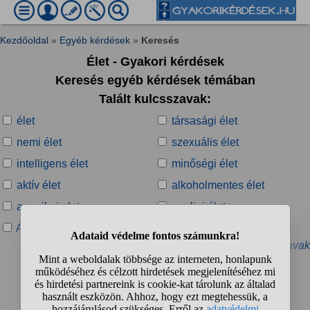
Kezdőoldal
»
Egyéb kérdések
»
Keresés
Élet - Gyakori kérdések
Keresés egyéb kérdések témában
Talált kulcsszavak:
élet
társasági élet
nemi élet
szexuális élet
intelligens élet
minőségi élet
aktív élet
alkoholmentes élet
amerikai elet
angliai élet
Az élet csajos oldala
az élet értelme
» További kapcsolódó kulcsszavak
Talált kérdések:
1
2
3
4
...
❯
❯❯