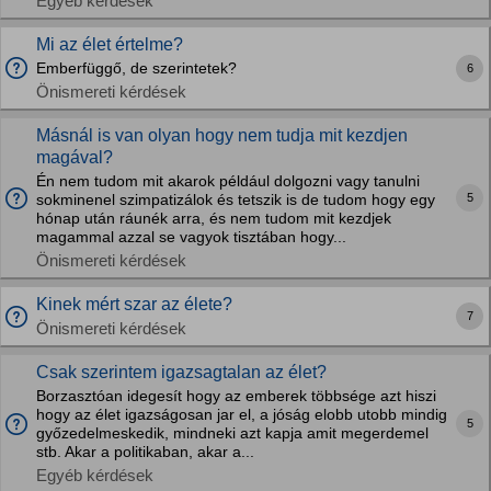
Egyéb kérdések
Mi az élet értelme?
Emberfüggő, de szerintetek?
6
Önismereti kérdések
Másnál is van olyan hogy nem tudja mit kezdjen
magával?
Én nem tudom mit akarok például dolgozni vagy tanulni
5
sokminenel szimpatizálok és tetszik is de tudom hogy egy
hónap után ráunék arra, és nem tudom mit kezdjek
magammal azzal se vagyok tisztában hogy...
Önismereti kérdések
Kinek mért szar az élete?
7
Önismereti kérdések
Csak szerintem igazsagtalan az élet?
Borzasztóan idegesít hogy az emberek többsége azt hiszi
hogy az élet igazságosan jar el, a jóság elobb utobb mindig
5
győzedelmeskedik, mindneki azt kapja amit megerdemel
stb. Akar a politikaban, akar a...
Egyéb kérdések