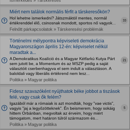
Ismerkedés » Társkeresés
Miért nem találok normális férfit a társkeresőkön?
Hol lehetne ismerkedni? Játszmáktól mentes, normál
33
értékrenddel élő, csinosnak mondott, sportos nő vagyok...
Felnőtt párkapcsolatok » Társkeresési problémák
Történelmi mélypontra képviseleti demokrácia
Magyarországon április 12-én: képviselet nélkül
maradtak a...
A Demokratikus Koalíció és a Magyar Kétfarkú Kutya Párt
21
sem jutott be, a Momentum és az MSZP pedig a saját
választóit cserbenhagyva el sem indult a választáson. A
baloldali vagy liberális értékrend nem lesz...
Politika » Magyar politika
Fidesz szavazóként nyújthatok béke jobbot a tiszások
felé, vagy csak ők felém?
Igazából már a rómaiak is azt mondták, hogy "vae victis",
5
vagyis "jaj a legyőzötteknek". Én beismerem, hogy sokáig
hittem Orbánban, megvoltak az érveim, hogy miért
támogatom, mert határon túlról származom és...
Politika » Magyar politika