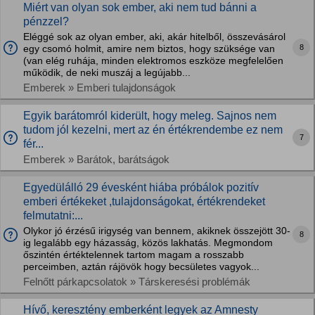
Miért van olyan sok ember, aki nem tud bánni a
pénzzel?
Eléggé sok az olyan ember, aki, akár hitelből, összevásárol
8
egy csomó holmit, amire nem biztos, hogy szüksége van
(van elég ruhája, minden elektromos eszköze megfelelően
működik, de neki muszáj a legújabb...
Emberek » Emberi tulajdonságok
Egyik barátomról kiderült, hogy meleg. Sajnos nem
tudom jól kezelni, mert az én értékrendembe ez nem
7
fér...
Emberek » Barátok, barátságok
Egyedülálló 29 évesként hiába próbálok pozitív
emberi értékeket ,tulajdonságokat, értékrendeket
felmutatni:...
Olykor jó érzésű irigység van bennem, akiknek összejött 30-
8
ig legalább egy házasság, közös lakhatás. Megmondom
őszintén értéktelennek tartom magam a rosszabb
perceimben, aztán rájövök hogy becsületes vagyok...
Felnőtt párkapcsolatok » Társkeresési problémák
Hívő, keresztény emberként legyek az Amnesty