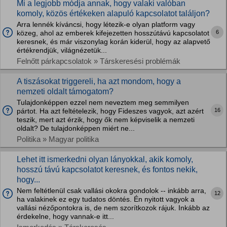
Mi a legjobb módja annak, hogy valaki valóban
komoly, közös értékeken alapuló kapcsolatot találjon?
Arra lennék kíváncsi, hogy létezik-e olyan platform vagy
6
közeg, ahol az emberek kifejezetten hosszútávú kapcsolatot
keresnek, és már viszonylag korán kiderül, hogy az alapvető
értékrendjük, világnézetük...
Felnőtt párkapcsolatok » Társkeresési problémák
A tiszásokat triggereli, ha azt mondom, hogy a
nemzeti oldalt támogatom?
Tulajdonképpen ezzel nem neveztem meg semmilyen
16
pártot. Ha azt feltételezik, hogy Fideszes vagyok, azt azért
teszik, mert azt érzik, hogy ők nem képviselik a nemzeti
oldalt? De tulajdonképpen miért ne...
Politika » Magyar politika
Lehet itt ismerkedni olyan lányokkal, akik komoly,
hosszú távú kapcsolatot keresnek, és fontos nekik,
hogy...
Nem feltétlenül csak vallási okokra gondolok -- inkább arra,
12
ha valakinek ez egy tudatos döntés. Én nyitott vagyok a
vallási nézőpontokra is, de nem szorítkozok rájuk. Inkább az
érdekelne, hogy vannak-e itt...