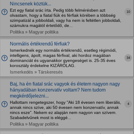
Nincsenek köztük...
Ezt egy fiatal srác írta. Pedig több felmérésben azt
10
olvastam, hogy a fiatal fiúk és férfiak körében a többség
szimpatizál a jobboldali, vagy ha nem is feltétlen jobboldali,
számukra magától értetődő, de...
Politika » Magyar politika
Normális értékrendű férfiak?
Ismerkednék egy normális értékrendű, esetleg régimódi,
intelligens, ápolt, magas férfival, aki hordoz magában
34
dominanciát és ugyanakkor gyengeséget is. 25-35 éves
korosztály érdekelne KIZÁRÓLAG.
Ismerkedés » Társkeresés
Baj, ha én fiatal srác vagyok és életem nagyon nagy
hányadában konzervatív voltam? Nem tudom
megkérdőjelezni...
Hallottam rengetegszer, hogy "Aki 18 évesen nem liberális,
4
annak nincs szíve, aki 50 évesen nem konzervatív, annak
nincs esze". Nekem ez alapján nem nagyon van szívem.
Szabadelvűnek most is eléggé...
Politika » Magyar politika