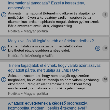
International támogatja? Ezzel a keresztény,
emberséges...
Amnesty International történelmi gyökerei és alapítóinak
6
motivációi mélyen a keresztény szellemiségben és az
ökumenikus, erősen spirituális megújulásban gyökereznek.
Bár a szervezet szekuláris, világnézetileg...
Politika » Magyar politika
Melyik vallás áll legközelebb az értékrendedhez?
Ha nem találsz a szavazásban megfelelőt akkor
38
kifejtheted részletesebben a nézeteidet.
Kultúra és közösség » Vallás
Ti nem fogadjátok el érvnek, hogy valaki azért szavaz
egy adott pártra, mert utálja az LMBTQ-t?
Sokszor olvasom ezt, hogy nem akarják egyszerűen
18
meghallani, ha valaki ezt mondja és nem valami gazdasági
okot mond. Pedig az élet nemcsak a pénz körül forog
mindenkinek, van, akinek szimbolikus jelentőségű...
Politika » Magyar politika
A fiatalok egyetértenek a kérdező progresszív,
kozmopolita, modern liberális értékrendjével?