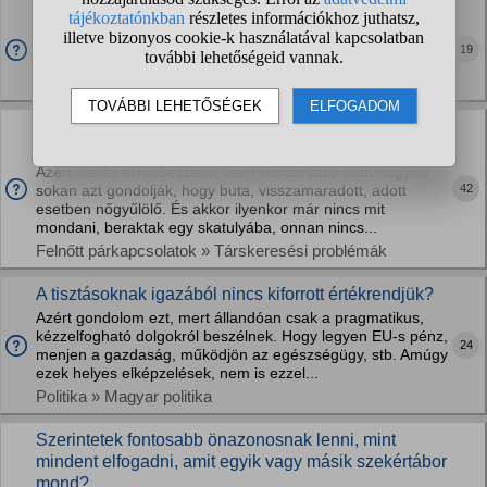
Ellenzékiek! Nektek szimpatikus volt Dúró Dóra
akciója az autista gyermekekkel? Jól megmutatta az
19
új...
Politika » Magyar politika
Hogyan lehet ismerkedni konzervatív értékrendű
férfiként?
Azért nehéz erről beszélni, mert konzervatív alatt nagyon
42
sokan azt gondolják, hogy buta, visszamaradott, adott
esetben nőgyűlölő. És akkor ilyenkor már nincs mit
mondani, beraktak egy skatulyába, onnan nincs...
Felnőtt párkapcsolatok » Társkeresési problémák
A tisztásoknak igazából nincs kiforrott értékrendjük?
Azért gondolom ezt, mert állandóan csak a pragmatikus,
kézzelfogható dolgokról beszélnek. Hogy legyen EU-s pénz,
24
menjen a gazdaság, működjön az egészségügy, stb. Amúgy
ezek helyes elképzelések, nem is ezzel...
Politika » Magyar politika
Szerintetek fontosabb önazonosnak lenni, mint
mindent elfogadni, amit egyik vagy másik szekértábor
mond?