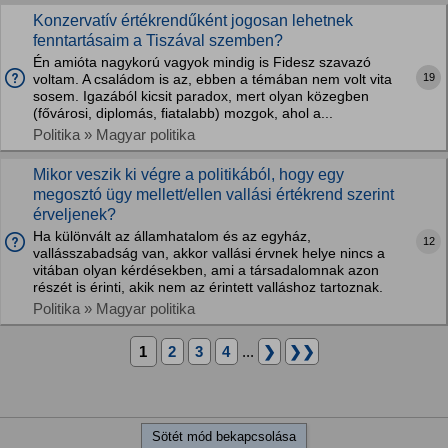
Konzervatív értékrendűként jogosan lehetnek
fenntartásaim a Tiszával szemben?
Én amióta nagykorú vagyok mindig is Fidesz szavazó
19
voltam. A családom is az, ebben a témában nem volt vita
sosem. Igazából kicsit paradox, mert olyan közegben
(fővárosi, diplomás, fiatalabb) mozgok, ahol a...
Politika » Magyar politika
Mikor veszik ki végre a politikából, hogy egy
megosztó ügy mellett/ellen vallási értékrend szerint
érveljenek?
Ha különvált az államhatalom és az egyház,
12
vallásszabadság van, akkor vallási érvnek helye nincs a
vitában olyan kérdésekben, ami a társadalomnak azon
részét is érinti, akik nem az érintett valláshoz tartoznak.
Politika » Magyar politika
1
2
3
4
...
❯
❯❯
Sötét mód bekapcsolása