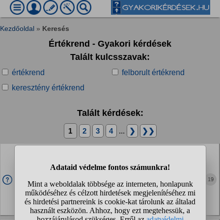
Kezdőoldal
»
Keresés
Értékrend - Gyakori kérdések
Talált kulcsszavak:
értékrend
felborult értékrend
keresztény értékrend
Talált kérdések:
1
2
3
4
...
❯
❯❯
Mikor lesz újra valós alternatíva nemzeti, konzervatív
embereknek?
A Fideszt kb elfelejthetjük, most nyilván fáj, hogy a balosok
19
kárörvendenek, de be kell látni, hogy ez a helyzet. A
tiszásokkal valahogy együtt lehet élni, nekem is sok barátom
odaállt, de továbbra is azt...
Politika » Magyar politika