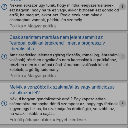
Nekem sokszor úgy tűnik, hogy mintha leegyszerűsítenék
5
ezt nagyon, hogy ha te ez vagy, akkor biztosan ezt gondolod
erről, ha meg az, akkor azt. Pedig ezek nem mindig
csomagban vannak, például én személy...
Politika » Magyar politika
Csak szerintem marhára nem jelent semmit az
"európai politikai értékrend", mert a progresszív
liberálistól a...
Amit eredetileg jelentett (görög filozófia, római jog, ábrahámi
8
vallások) részben egyáltalán nem kapcsolódik a politikához,
részben nem is európai (lásd: ábrahámi vallások közel-
keletiek, a görög tudomány...
Politika » Magyar politika
Melyik a vonzóbb: fix szakma/állás vagy ambiciózus
vállalkozói lét?
Nők, ti hogyan gondolkodtok erről? Egy kapcsolatban
4
számotokra mennyire döntő szempont az, hogy egy férfinak
legyen egy biztos, fix szakmája és érettségije, vonzóbb az,
ha valaki inkább a saját...
Felnőtt párkapcsolatok » Egyéb kérdések