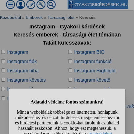
Kezdőoldal
»
Emberek
»
Társasági élet
»
Keresés
Instagram - Gyakori kérdések
Keresés emberek - társasági élet témában
Talált kulcsszavak:
Instagram
Instagram BIO
Instagram fiók
Instagram funkció
Instagram hiba
Instagram Highlight
Instagram követés
Instagram követő
Instagram Live
Instagram modell
Instagram Notes
Instagram privát oldal
» További kapcsolódó kulcsszavak
Talált kérdések:
1
2
3
4
...
❯
❯❯