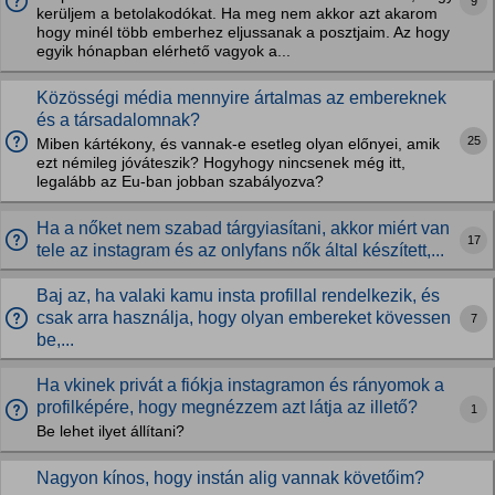
9
kerüljem a betolakodókat. Ha meg nem akkor azt akarom
hogy minél több emberhez eljussanak a posztjaim. Az hogy
egyik hónapban elérhető vagyok a...
Közösségi média mennyire ártalmas az embereknek
és a társadalomnak?
25
Miben kártékony, és vannak-e esetleg olyan előnyei, amik
ezt némileg jóváteszik? Hogyhogy nincsenek még itt,
legalább az Eu-ban jobban szabályozva?
Ha a nőket nem szabad tárgyiasítani, akkor miért van
17
tele az instagram és az onlyfans nők által készített,...
Baj az, ha valaki kamu insta profillal rendelkezik, és
csak arra használja, hogy olyan embereket kövessen
7
be,...
Ha vkinek privát a fiókja instagramon és rányomok a
profilképére, hogy megnézzem azt látja az illető?
1
Be lehet ilyet állítani?
Nagyon kínos, hogy instán alig vannak követőim?