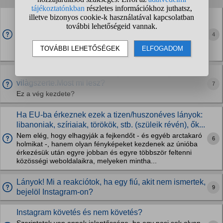
Erre van valami megoldás?
A helyzet a következő lehet ez mellékes de kiírom egy volt
4
osztálytársam jár terembe és van egy haverja ő mármint a
haverja beakart követni Instgramon már kétszer egyszer
elutasítottam nem azért mert bunkó...
Leàllt a Facebook a Messenger és az Instagram is
vilàgszerte.Most mi lesz?
7
Ez a vég kezdete?
Ha EU-ba érkeznek ezek a tizen/huszonéves lányok:
libanoniak, szíriaiak, törökök, stb. (szüleik révén), ők...
Nem elég, hogy elhagyják a fejkendőt - és egyéb arctakaró
6
holmikat -, hanem olyan fényképeket kezdenek az únióba
érkezésük után egyre jobban és egyre többször feltenni
közösségi weboldalaikra, melyeken mintha...
Lányok! Mi a reakciótok, ha egy fiú, akit nem ismertek,
9
bejelöl Instagram-on?
Instagram követés és nem követés?