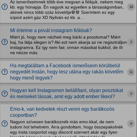
Az ismerőseimnek több éve megvan a fiókjuk, nekem meg
16
kb. egy hónapja. Én vagyok az egyetlen a társaságomban,
akinek nincs több száz követője💀💀 Szerintem ez egy
icipicit azért gáz XD Nyilván ez kb. a...
Mi értelme a privát instagram fiókbak?
Miért jó, hogy nem nézheti meg bárki a posztomat? Miért
2
baj, ha látja idegen is? Aki ezt nem akarja az ne regisztráljon
instagramra. Ez így nem fair, onnan másokat kukkol, de őt
ne nézze más.
Ha megtaláltam a Facebook ismerőseim körülbelül
negyedét Instán, hogy lesz utána egy rakás követőm
11
hogy menő legyek?
Hogyan kell Instagramon belállítani, olyan posztokat
2
és reelseket lássak, amit egy adott ember likeol?
Emo-k, van kedvetek részt venni egy barátkozós
csoportban?
Nagyon szívesen barátkoznék más emo-kkal, de nem
9
tudom hol tehetném. Arra gondoltam, hogy összepakolnék
egy insta csoportot vagy discord szervert akár egy ilyen