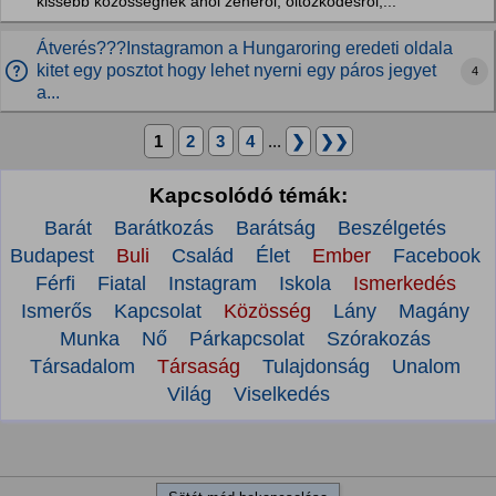
kissebb közösségnek ahol zenéről, öltözködésről,...
Átverés???Instagramon a Hungaroring eredeti oldala
kitet egy posztot hogy lehet nyerni egy páros jegyet
4
a...
1
2
3
4
...
❯
❯❯
Kapcsolódó témák:
Barát
Barátkozás
Barátság
Beszélgetés
Budapest
Buli
Család
Élet
Ember
Facebook
Férfi
Fiatal
Instagram
Iskola
Ismerkedés
Ismerős
Kapcsolat
Közösség
Lány
Magány
Munka
Nő
Párkapcsolat
Szórakozás
Társadalom
Társaság
Tulajdonság
Unalom
Világ
Viselkedés