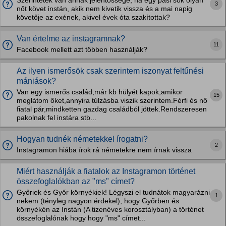
Szerintetek van annak jelentőssége, ha egy pasi sok olyan
3
nőt követ instán, akik nem kivetik vissza és a mai napig
követője az exének, akivel évek óta szakítottak?
Van értelme az instagramnak?
11
Facebook mellett azt többen használják?
Az ilyen ismerősök csak szerintem iszonyat feltűnési
mániások?
Van egy ismerős család,már kb hülyét kapok,amikor
15
meglátom őket,annyira túlzásba viszik szerintem.Férfi és nő
fiatal pár,mindketten gazdag családból jöttek.Rendszeresen
pakolnak fel instára stb...
Hogyan tudnék németekkel írogatni?
2
Instagramon hiába írok rá németekre nem írnak vissza
Miért használják a fiatalok az Instagramon történet
összefoglalókban az "ms" címet?
Győriek és Győr környékiek! Légyszi el tudnátok magyarázni
1
nekem (tényleg nagyon érdekel), hogy Győrben és
környékén az Instán (A tizenéves korosztályban) a történet
összefoglalónak hogy hogy "ms" címet...