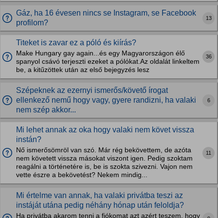
Gáz, ha 16 évesen nincs se Instagram, se Facebook
13
profilom?
Titeket is zavar ez a póló és kiírás?
Make Hungary gay again...és egy Magyarországon élő
36
spanyol csávó terjeszti ezeket a pólókat.Az oldalát linkeltem
be, a kitűzöttek után az első bejegyzés lesz
Szépeknek az ezernyi ismerős/követő írogat
ellenkező nemű hogy vagy, gyere randizni, ha valaki
6
nem szép akkor...
Mi lehet annak az oka hogy valaki nem követ vissza
instán?
Nő ismerősömröl van szó. Már rég bekövettem, de azóta
11
nem követett vissza másokat viszont igen. Pedig szoktam
reagálni a történetére is, be is szokta szivezni. Vajon nem
vette észre a bekövetést? Nekem mindig...
Mi értelme van annak, ha valaki privátba teszi az
instáját utána pedig néhány hónap után feloldja?
Ha privátba akarom tenni a fiókomat azt azért teszem, hogy