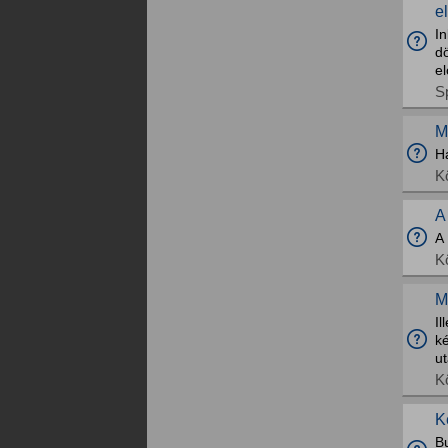
e
I
d
el
S
M
H
K
A
A
K
M
I
ké
u
K
K
B