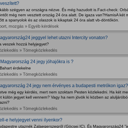
lveszített?
nkább szégyen az országra nézve. És még hazudott is.Fact-check: Orbán
öntőt még nem vesztett ország 24 óra alatt. De igaza van?HamisA két m
őtt a spanyolok és az olaszok is kikaptak 24 óra alatt vb-döntőkön.
port, mozgás » Egyéb kérdések
agyarország24 jeggyel lehet utazni Intercity vonaton?
a veszek hozzá helyjegyet?
özlekedés » Tömegközlekedés
 Magyarország 24 jegy jóhajókra is ?
 Bahart érdekelne
özlekedés » Tömegközlekedés
agyarország 24 jegy nem érvényes a budapesti metrókon igaz?
lletve még egy kérdés, mert nem szoktam Pesten közlekedni. Ha két met
t külön jegyet kell vennem? Vagy ha nem jövök ki közben az aluljáróból
tazni?
özlekedés » Tömegközlekedés
ell-e helyjegyet venni ilyenkor?
udapestre utaznék Zalaegerszegről (Göcsej IC). És Magyarország24 "je