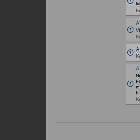
k
K
A
Va
K
A
K
A
N
F
m
b
K