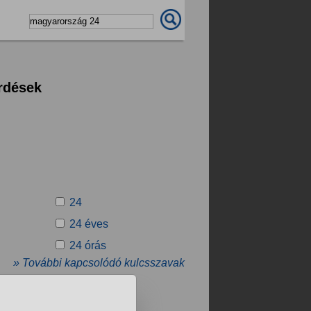
rdések
24
24 éves
24 órás
» További kapcsolódó kulcsszavak