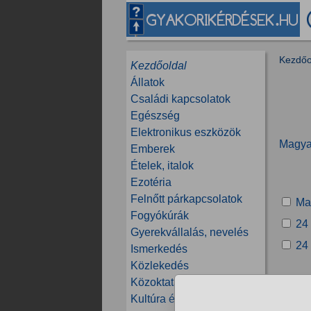
Kezdőo
Kezdőoldal
Állatok
Családi kapcsolatok
Egészség
Elektronikus eszközök
Magya
Emberek
Ételek, italok
Ezotéria
Felnőtt párkapcsolatok
Ma
Fogyókúrák
24 
Gyerekvállalás, nevelés
24
Ismerkedés
Közlekedés
Közoktatás, tanfolyamok
Kultúra és közösség