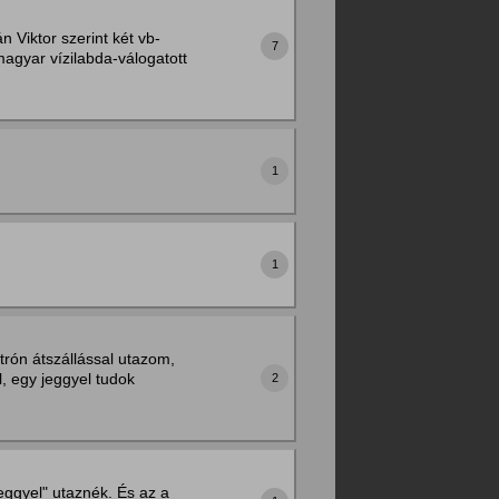
 Viktor szerint két vb-
7
agyar vízilabda-válogatott
1
1
rón átszállással utazom,
, egy jeggyel tudok
2
ggyel" utaznék. És az a