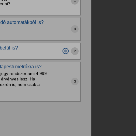
1
venni?
dó automatákból is?
4
belül is?
2
dapesti metrókra is?
jegy rendszer ami 4.999.-
 érvényes lesz. Ha
3
ezrón is, nem csak a