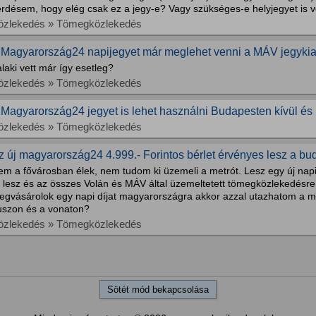
érdésem, hogy elég csak ez a jegy-e? Vagy szükséges-e helyjegyet is 
özlekedés » Tömegközlekedés
 Magyarország24 napijegyet már meglehet venni a MÁV jegykia
laki vett már így esetleg?
özlekedés » Tömegközlekedés
 Magyarország24 jegyet is lehet használni Budapesten kívül és 
özlekedés » Tömegközlekedés
z új magyarország24 4.999.- Forintos bérlet érvényes lesz a bu
em a fővárosban élek, nem tudom ki üzemeli a metrót. Lesz egy új napi
t lesz és az összes Volán és MÁV által üzemeltetett tömegközlekedésre
egvásárolok egy napi díjat magyarországra akkor azzal utazhatom a m
uszon és a vonaton?
özlekedés » Tömegközlekedés
Sötét mód bekapcsolása