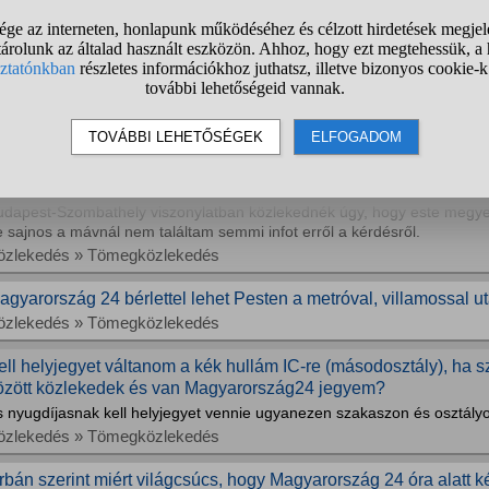
l fogják fogadni a teljesárú Magyarország24 napijegyet venni 
em fog kötekedni a kalauz?
iasztok! A fiammal egy vonatos körtúrát akarunk tartani, mert ő is és én
iszámoltam a jegyárakat neki és 9000 forint lett a vége. Ezért gondol
pijegyen, mert egy sokkal jobb alternatíva lenne.
özlekedés » Tömegközlekedés
 Magyarország24 jegy adott napra szól vagy érvényesítéstől 24
udapest-Szombathely viszonylatban közlekednék úgy, hogy este megye
 sajnos a mávnál nem találtam semmi infot erről a kérdésről.
özlekedés » Tömegközlekedés
agyarország 24 bérlettel lehet Pesten a metróval, villamossal u
özlekedés » Tömegközlekedés
ell helyjegyet váltanom a kék hullám IC-re (másodosztály), ha sz
özött közlekedek és van Magyarország24 jegyem?
s nyugdíjasnak kell helyjegyet vennie ugyanezen szakaszon és osztály
özlekedés » Tömegközlekedés
rbán szerint miért világcsúcs, hogy Magyarország 24 óra alatt k