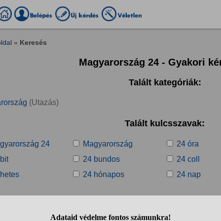
ldal
»
Keresés
Magyarország 24 - Gyakori ké
Talált kategóriák:
rország
(Utazás)
Talált kulcsszavak:
gyarország 24
Magyarország
24 óra
bit
24 bundos
24 coll
 hetes
24 hónapos
24 nap
Talált kérdések: