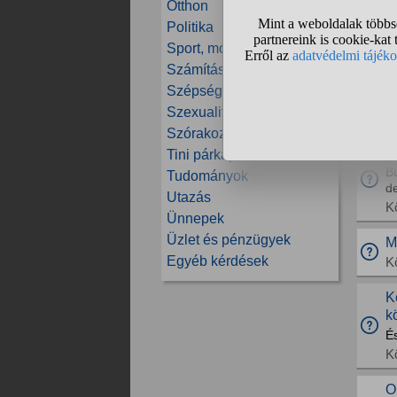
Otthon
Politika
E
N
Sport, mozgás
Sz
Számítástechnika
K
Szépség és divat
na
Szexualitás
K
Szórakozás
A
Tini párkapcsolatok
B
Tudományok
de
Utazás
K
Ünnepek
Üzlet és pénzügyek
M
Egyéb kérdések
K
K
k
É
K
O