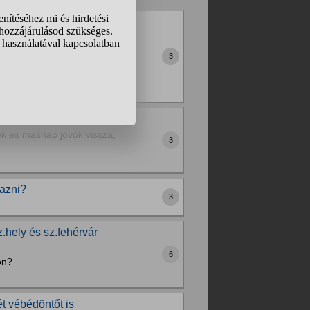
egy 16 éves gyereknek?
 is rajongunk a vasútért.
3
kodtam el a Magyarország24
 órára?
k és másnap jövök vissza,
3
tazni?
3
.hely és sz.fehérvár
6
on?
ét vébédöntőt is